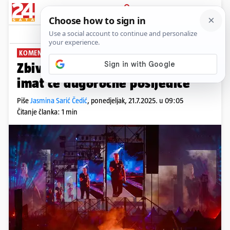
PRIJAVA
News
Komentari
111
KOMENTIRA: JASMINA SARIĆ ČEDIĆ
PLUS+
Zbivanja u Zagrebu 5. srpnja
imat će dugoročne posljedice
Piše
Jasmina Sarić Čedić
,
ponedjeljak, 21.7.2025. u 09:05
Čitanje članka: 1 min