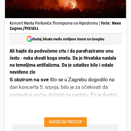
Koncert Marka Perkovića Thompsona na Hipodromu |
Foto: Neva
Zagnec/PIXSELL
Dodaj 24sata među omiljene izvore na Googleu
Ali hajde da podvučemo crtu i da parafraziramo onu
čestu - neka shvati koga smeta. Da je Hrvatska nastala
na temeljima antifašizma. Da je ustaštvo bilo i ostalo
neviđeno zlo
S obzirom na sve
što se u Zagrebu dogodilo na
dan koncerta 5. srpnja, bilo je za očekivati da
posljedice počnu dolaziti na naplatu. Pa je Austrija
prije nekoliko dana zatražila od našeg MUP-a sve
snimke, tamošnje ih nadležne službe pažljivo
pregledavaju, i uoče li da među onima koji su toga
dana paradirali sa sramotnim ustaškim simbolima i