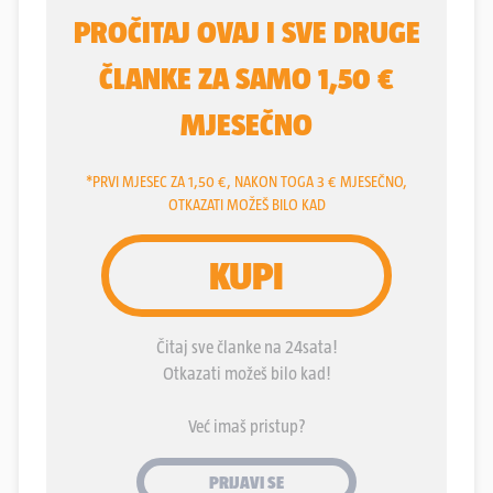
revali Juru, Bobana, guste magle i ostala smeća
sramotnog fašističkog režima ima Hrvata s
austrijskom adresom, prijete im velike kazne i
progon iz te države. Jer kod Austrijanaca nema
labavo kad su fašizam i nacizam u pitanju. Oni su
na svojoj povijesti naučili lekciju i naprosto ne
dopuštaju da se rehabilitira nešto grozomorno, što
je u posvemašnjoj suprotnosti sa današnjim
civilizacijskim dosezima. Kamo sreće da je tako i u
Hrvatskoj...