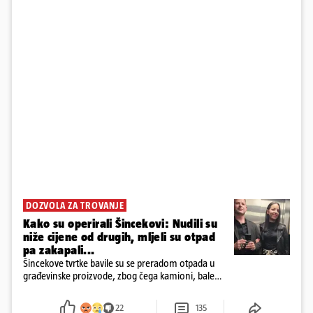
DOZVOLA ZA TROVANJE
Kako su operirali Šincekovi: Nudili su
niže cijene od drugih, mljeli su otpad
pa zakapali...
Šincekove tvrtke bavile su se preradom otpada u
građevinske proizvode, zbog čega kamioni, bale
plastike i samljeveni materijal dugo nisu izazivali
sumnju
22
135