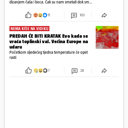
dizanjem čaša i boca. Čak su nam smetali dok smo
u panici kupili crijeva kako bismo pokušali ugasiti
požar, rekao je vlasnik
11
103
NEMA KIŠE NA VIDIKU
PREDAH ĆE BITI KRATAK Evo kada se
vraća toplinski val. Većina Europe na
udaru
Početkom sljedećeg tjedna temperature će opet
rasti
7
28