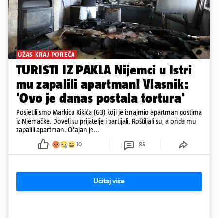
UŽAS KRAJ POREČA
TURISTI IZ PAKLA Nijemci u Istri
mu zapalili apartman! Vlasnik:
'Ovo je danas postala tortura'
Posjetili smo Markicu Kikića (63) koji je iznajmio apartman gostima
iz Njemačke. Doveli su prijatelje i partijali. Roštiljali su, a onda mu
zapalili apartman. Očajan je...
10
85
Učitaj više