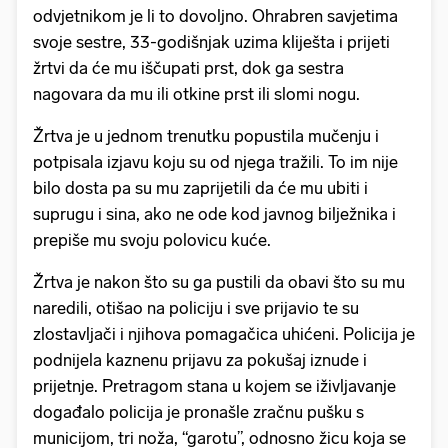
odvjetnikom je li to dovoljno. Ohrabren savjetima
svoje sestre, 33-godišnjak uzima kliješta i prijeti
žrtvi da će mu iščupati prst, dok ga sestra
nagovara da mu ili otkine prst ili slomi nogu.
Žrtva je u jednom trenutku popustila mučenju i
potpisala izjavu koju su od njega tražili. To im nije
bilo dosta pa su mu zaprijetili da će mu ubiti i
suprugu i sina, ako ne ode kod javnog bilježnika i
prepiše mu svoju polovicu kuće.
Žrtva je nakon što su ga pustili da obavi što su mu
naredili, otišao na policiju i sve prijavio te su
zlostavljači i njihova pomagačica uhićeni. Policija je
podnijela kaznenu prijavu za pokušaj iznude i
prijetnje. Pretragom stana u kojem se iživljavanje
događalo policija je pronašle zračnu pušku s
municijom, tri noža, “garotu”, odnosno žicu koja se