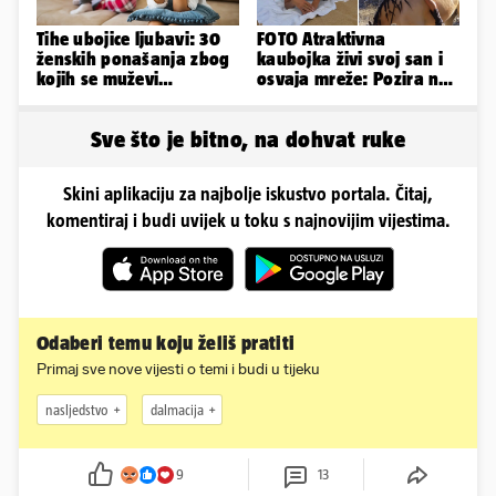
Tihe ubojice ljubavi: 30
FOTO Atraktivna
ženskih ponašanja zbog
kaubojka živi svoj san i
kojih se muževi
osvaja mreže: Pozira na
emocionalno distanciraju
konjima, nastupa na
rodeu...
Sve što je bitno, na dohvat ruke
Skini aplikaciju za najbolje iskustvo portala. Čitaj,
komentiraj i budi uvijek u toku s najnovijim vijestima.
Odaberi temu koju želiš pratiti
Primaj sve nove vijesti o temi i budi u tijeku
nasljedstvo
dalmacija
9
13