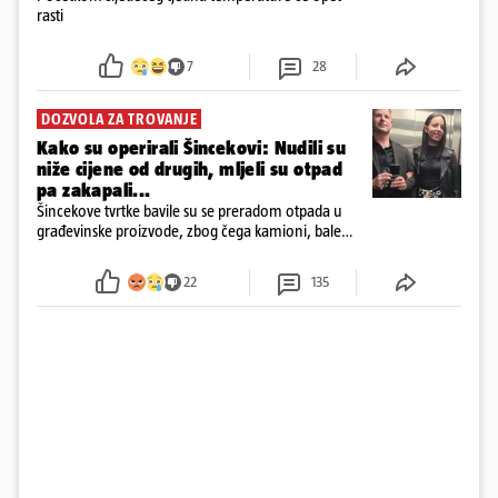
rasti
7
28
DOZVOLA ZA TROVANJE
Kako su operirali Šincekovi: Nudili su
niže cijene od drugih, mljeli su otpad
pa zakapali...
Šincekove tvrtke bavile su se preradom otpada u
građevinske proizvode, zbog čega kamioni, bale
plastike i samljeveni materijal dugo nisu izazivali
sumnju
22
135