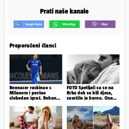
Prati naše kanale
Preporučeni članci
Bennacer raskinuo s
FOTO Spetljali su se na
Milanom i postao
Krku dok su bili djeca,
slobodan igrač. Boban
završilo je burno. Ona
ga želio zadržati u
sad želi 50 milijuna eura
Dinamu