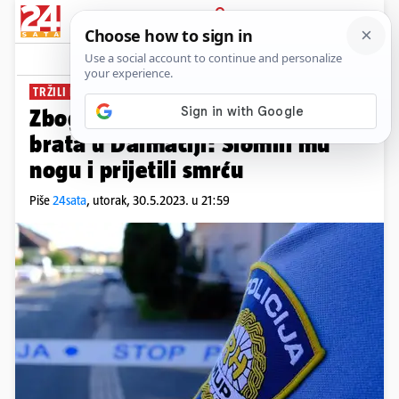
PRIJAVA
News
Komentari
13
TRŽILI DA IM PRIPIŠE POLA KUĆE
Zbog nasljedstva zatočili i mučili
brata u Dalmaciji: Slomili mu
nogu i prijetili smrću
Piše
24sata
,
utorak, 30.5.2023. u 21:59