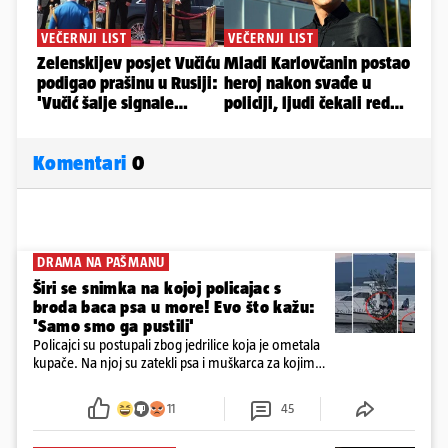
Komentari
0
DRAMA NA PAŠMANU
Širi se snimka na kojoj policajac s
broda baca psa u more! Evo što kažu:
'Samo smo ga pustili'
Policajci su postupali zbog jedrilice koja je ometala
kupače. Na njoj su zatekli psa i muškarca za kojim
se od ranije trage. Muškarac je pružao otpor te su
ga uhitili, a psa je preuzeo komunalni redar
11
45