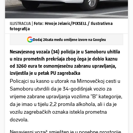
ILUSTRACIJA |
Foto: Hrvoje Jelavic/PIXSELL / Ilustrativna
fotografija
Dodaj 24sata među omiljene izvore na Googleu
Nesavjesnog vozača (34) policija je u Samoboru uhitila
u nizu prometnih prekršaja zbog čega je dobio kaznu
od 3260 eura te osmomjesečnu zabranu upravljanja,
izvijestila je u petak PU zagrebačka
Policajci su kasno u utorak na Mirnovečkoj cesti u
Samoboru utvrdili da je 34-godišnjak vozio za
vrijeme zabrane upravljanja vozilima "B" kategorije,
da je imao u tijelu 2,2 promila alkohola, ali i da je
vozilu zagrebačkih oznaka istekla prometna
dozvola.
Nesavjesni vozač smješten je u posebne prostorije