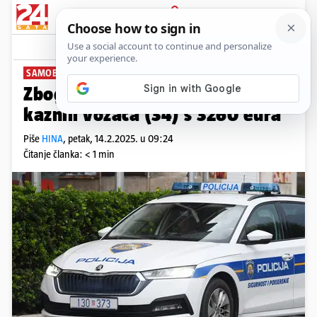
PRIJAVA
News
Komentari
0
SAMOBOR
Zbog niza prometnih prekršaja
kaznili vozača (34) s 3260 eura
Piše
HINA
,
petak, 14.2.2025. u 09:24
Čitanje članka: < 1 min