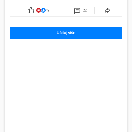
šokirao kada sam vidio, rekao je Božidar Zrinski
19
22
Učitaj više