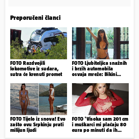
Preporučeni članci
FOTO Razdvojili
FOTO Ljubiteljica snažnih
lokomotive iz sudara,
i brzih automobila
sutra će krenuti promet
osvaja mreže: Bikini
spaja s konjskim
snagama
FOTO Tijelo iz snova! Evo
FOTO 'Visoka sam 201 cm
zašto ovu Srpkinju prati
i muškarci mi plaćaju 80
milijun ljudi
eura po minuti da ih
pokorim riječima'