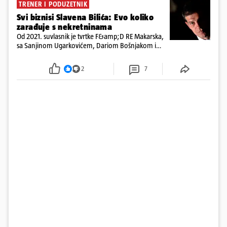
TRENER I PODUZETNIK
Svi biznisi Slavena Bilića: Evo koliko
zarađuje s nekretninama
Od 2021. suvlasnik je tvrtke F&amp;D RE Makarska,
sa Sanjinom Ugarkovićem, Dariom Bošnjakom i
Dobrislavom Hrkaćem. Tvrtka je registrirana za
poslovanje nekretninama, a od osnutka nema
2
7
zaposlenih