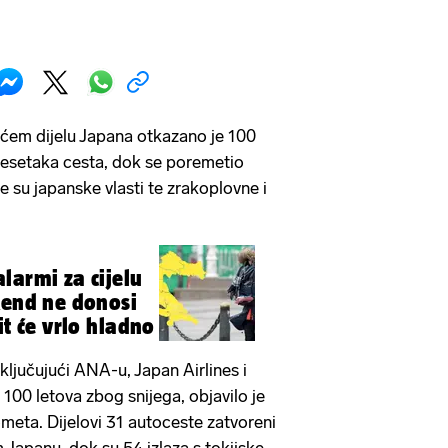
ećem dijelu Japana otkazano je 100
 desetaka cesta, dok se poremetio
le su japanske vlasti te zrakoplovne i
larmi za cijelu
kend ne donosi
it će vrlo hladno
jučujući ANA-u, Japan Airlines i
100 letova zbog snijega, objavilo je
meta. Dijelovi 31 autoceste zatvoreni