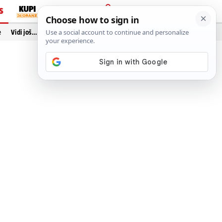
S
PRIJAVA
e
Vidi još…