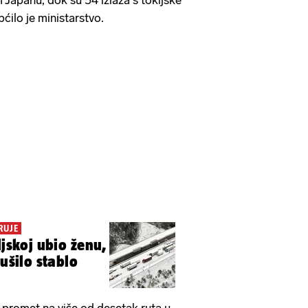
 Japanu, dok su 54 izlaza s tokijske
pćilo je ministarstvo.
RUJE
ljskoj ubio ženu,
rušilo stablo