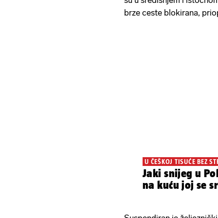
su u središnjem i istočnom
brze ceste blokirana, prio
U ČEŠKOJ TISUĆE BEZ ST
Jaki snijeg u Po
na kuću joj se s