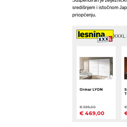
Suspendiran je željezničk
središnjem i istočnom Japan
priopćenju.