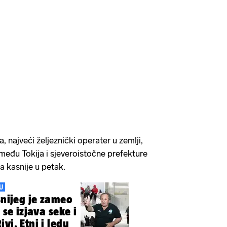
, najveći željeznički operater u zemlji,
između Tokija i sjeveroistočne prefekture
a kasnije u petak.
U
snijeg je zameo
 se izjava seke i
vi, Etni i ledu