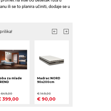
i promet na više od desetak ruta u
u ili se to planira učiniti, dodaje se u