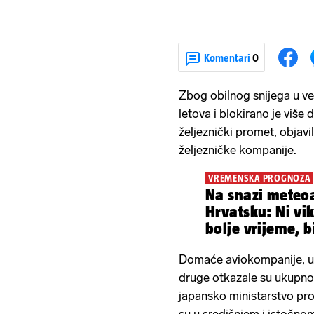
Komentari
0
Zbog obilnog snijega u v
letova i blokirano je više
željeznički promet, objavi
željezničke kompanije.
VREMENSKA PROGNOZA
Na snazi meteoa
Hrvatsku: Ni vi
bolje vrijeme, b
Domaće aviokompanije, ukl
druge otkazale su ukupno 
japansko ministarstvo pro