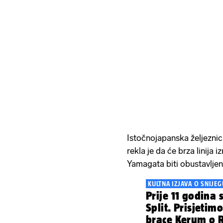
Istočnojapanska željeznica
rekla je da će brza linija 
Yamagata biti obustavljen
KULTNA IZJAVA O SNIJEG
Prije 11 godina 
Split. Prisjetimo
brace Kerum o Ri