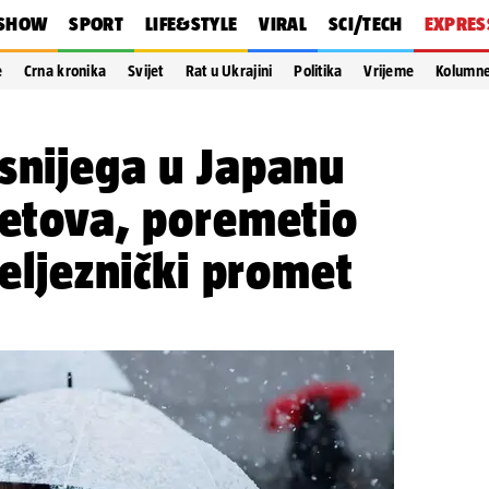
SHOW
SPORT
LIFE&STYLE
VIRAL
SCI/TECH
EXPRES
e
Crna kronika
Svijet
Rat u Ukrajini
Politika
Vrijeme
Kolumn
snijega u Japanu
letova, poremetio
željeznički promet