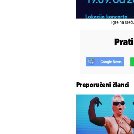
Igre na sreć
Prat
Preporučeni članci