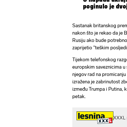
poginulo je dvoj
Sastanak britanskog prem
nakon što je rekao da je B
Rusiju ako bude potrebno
zaprijetio "teškim posljed
Tijekom telefonskog razg
europskim saveznicima u s
njegov rad na promicanju "
izražena je zabrinutost z
između Trumpa i Putina, ko
petak.