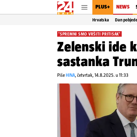
PLUS+
NEWS
Hrvatska
Dan pobjed
'SPREMNI SMO VRŠITI PRITISAK'
Zelenski ide 
sastanka Trum
Piše
HINA
,
četvrtak, 14.8.2025. u 11:33