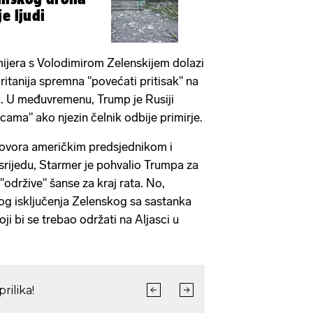
e ljudi
ijera s Volodimirom Zelenskijem dolazi
ritanija spremna "povećati pritisak" na
. U međuvremenu, Trump je Rusiji
icama" ako njezin čelnik odbije primirje.
ovora američkim predsjednikom i
rijedu, Starmer je pohvalio Trumpa za
održive" šanse za kraj rata. No,
bog isključenja Zelenskog sa sastanka
ji bi se trebao održati na Aljasci u