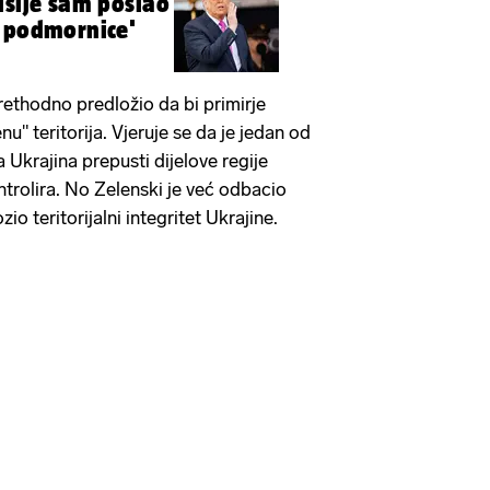
usije sam poslao
e podmornice'
rethodno predložio da bi primirje
enu" teritorija. Vjeruje se da je jedan od
 Ukrajina prepusti dijelove regije
ntrolira. No Zelenski je već odbacio
zio teritorijalni integritet Ukrajine.