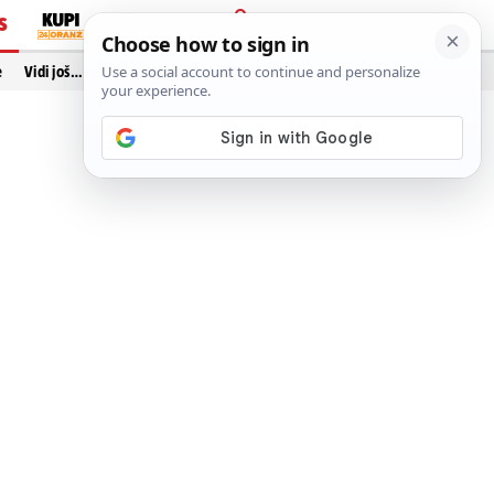
S
PRIJAVA
e
Vidi još…