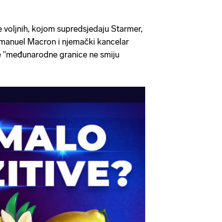
e voljnih, kojom supredsjedaju Starmer,
manuel Macron i njemački kancelar
se "međunarodne granice ne smiju