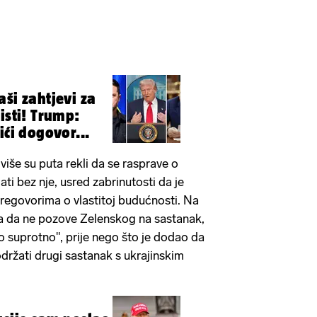
ši zahtjevi za
isti! Trump:
ići dogovor...
 više su puta rekli da se rasprave o
jati bez nje, usred zabrinutosti da je
pregovorima o vlastitoj budućnosti. Na
uka da ne pozove Zelenskog na sastanak,
o suprotno", prije nego što je dodao da
ržati drugi sastanak s ukrajinskim