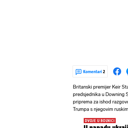
Komentari
2
Britanski premijer Keir St
predsjednika u Downing St
priprema za ishod razgov
Trumpa s njegovim ruski
DVOJE U BOLNICI
U napadu ukraj