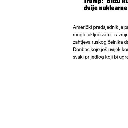
Trump: 'Blizu R
dvije nuklearn
Američki predsjednik je p
moglo uključivati ​​i "razmj
zahtjeva ruskog čelnika da
Donbas koje još uvijek ko
svaki prijedlog koji bi ugro