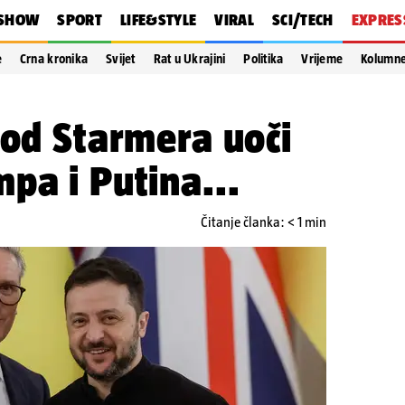
SHOW
SPORT
LIFE&STYLE
VIRAL
SCI/TECH
EXPRES
e
Crna kronika
Svijet
Rat u Ukrajini
Politika
Vrijeme
Kolumn
kod Starmera uoči
pa i Putina...
Čitanje članka: < 1 min