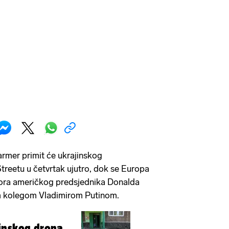
armer primit će ukrajinskog
reetu u četvrtak ujutro, dok se Europa
ora američkog predsjednika Donalda
m kolegom Vladimirom Putinom.
inskog drona