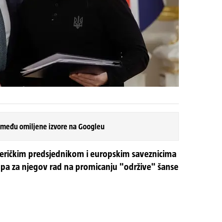
 među omiljene izvore na Googleu
eričkim predsjednikom i europskim saveznicima
mpa za njegov rad na promicanju "održive" šanse