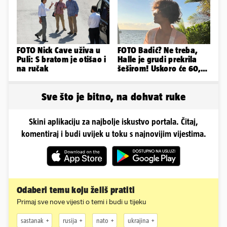
FOTO Nick Cave uživa u
FOTO Badić? Ne treba,
Puli: S bratom je otišao i
Halle je grudi prekrila
na ručak
šeširom! Uskoro će 60,
ljetuje u golim izdanjima
Sve što je bitno, na dohvat ruke
Skini aplikaciju za najbolje iskustvo portala. Čitaj,
komentiraj i budi uvijek u toku s najnovijim vijestima.
Odaberi temu koju želiš pratiti
Primaj sve nove vijesti o temi i budi u tijeku
sastanak
rusija
nato
ukrajina