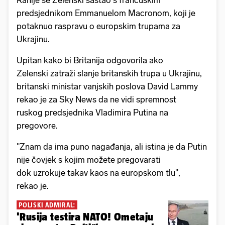
Ranije se Zelenski sastao s francuskim
predsjednikom Emmanuelom Macronom, koji je
potaknuo raspravu o europskim trupama za
Ukrajinu.
Upitan kako bi Britanija odgovorila ako
Zelenski zatraži slanje britanskih trupa u Ukrajinu,
britanski ministar vanjskih poslova David Lammy
rekao je za Sky News da ne vidi spremnost
ruskog predsjednika Vladimira Putina na
pregovore.
"Znam da ima puno nagađanja, ali istina je da Putin
nije čovjek s kojim možete pregovarati
dok uzrokuje takav kaos na europskom tlu",
rekao je.
POLJSKI ADMIRAL:
'Rusija testira NATO! Ometaju