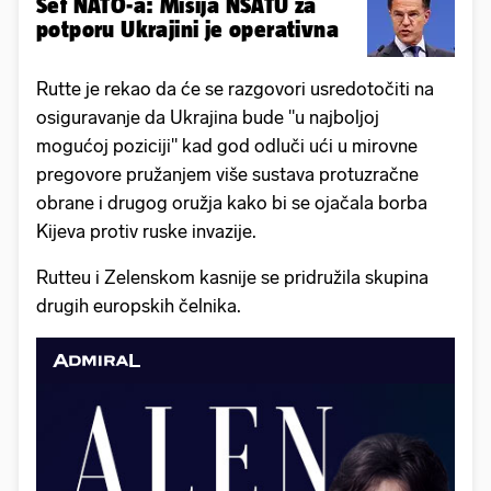
Šef NATO-a: Misija NSATU za
potporu Ukrajini je operativna
Rutte je rekao da će se razgovori usredotočiti na
osiguravanje da Ukrajina bude "u najboljoj
mogućoj poziciji" kad god odluči ući u mirovne
pregovore pružanjem više sustava protuzračne
obrane i drugog oružja kako bi se ojačala borba
Kijeva protiv ruske invazije.
Rutteu i Zelenskom kasnije se pridružila skupina
drugih europskih čelnika.