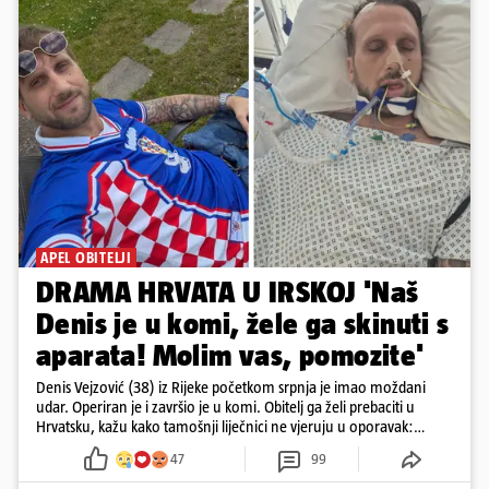
APEL OBITELJI
DRAMA HRVATA U IRSKOJ 'Naš
Denis je u komi, žele ga skinuti s
aparata! Molim vas, pomozite'
Denis Vejzović (38) iz Rijeke početkom srpnja je imao moždani
udar. Operiran je i završio je u komi. Obitelj ga želi prebaciti u
Hrvatsku, kažu kako tamošnji liječnici ne vjeruju u oporavak:
'Imamo 72 sata'
47
99