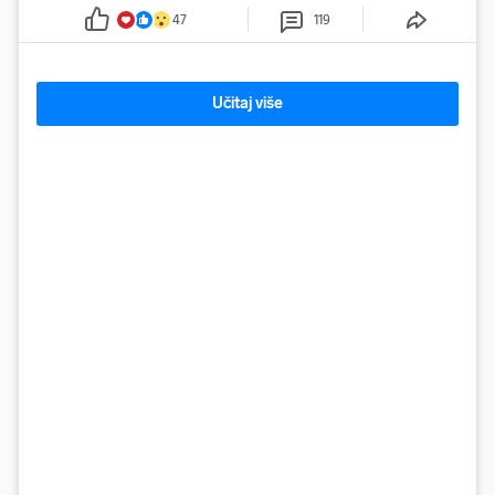
47
119
Učitaj više