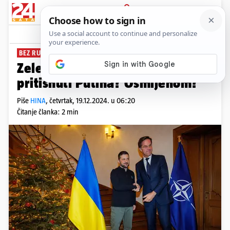
PRIJAVA
News
Komentari
2
BEZ RUKAVICA
Zelenski napao Orbana: Čime će
pritisnuti Putina? Osmijehom?
Piše
HINA
,
četvrtak, 19.12.2024. u 06:20
Čitanje članka: 2 min