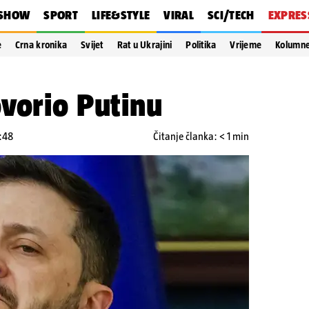
SHOW
SPORT
LIFE&STYLE
VIRAL
SCI/TECH
EXPRES
e
Crna kronika
Svijet
Rat u Ukrajini
Politika
Vrijeme
Kolumn
vorio Putinu
0:48
Čitanje članka: < 1 min