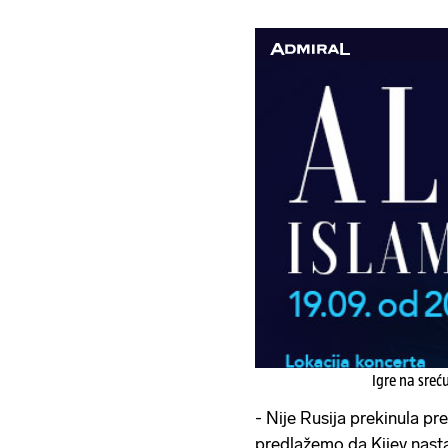
Igre na sreć
- Nije Rusija prekinula pr
predlažemo da Kijev nasta