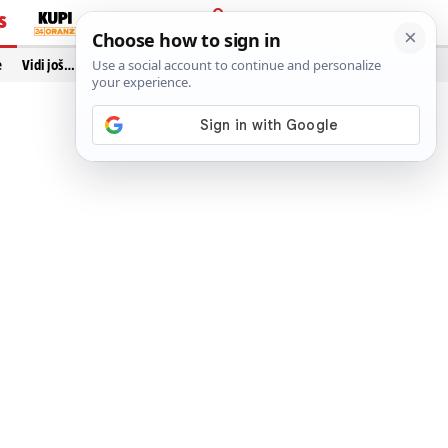
S
PRIJAVA
e
Vidi još…