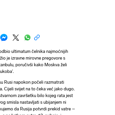
odbio ultimatum čelnika najmoćnijih
žio je izravne mirovne pregovore s
stanbulu, poručivši kako Moskva želi
sukoba'.
 su Rusi napokon počeli razmatrati
 Cijeli svijet na to čeka već jako dugo.
stvarnom završetku bilo kojeg rata jest
g smisla nastavljati s ubijanjem ni
ekujemo da Rusija potvrdi prekid vatre –