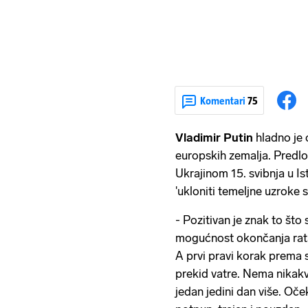
Komentari
75
Vladimir Putin
hladno je 
europskih zemalja. Predlo
Ukrajinom 15. svibnja u I
'ukloniti temeljne uzroke 
- Pozitivan je znak to što
mogućnost okončanja rata.
A prvi pravi korak prema 
prekid vatre. Nema nikakvo
jedan jedini dan više. Oč