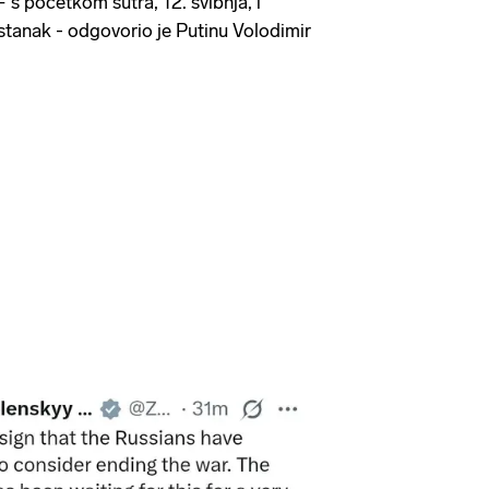
 s početkom sutra, 12. svibnja, i
stanak - odgovorio je Putinu Volodimir