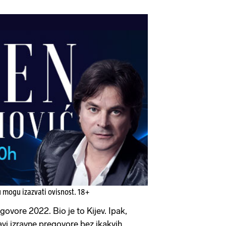
u mogu izazvati ovisnost. 18+
egovore 2022. Bio je to Kijev. Ipak,
vi izravne pregovore bez ikakvih