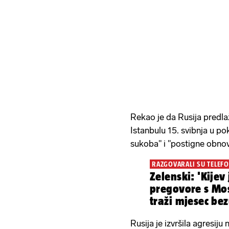
Rekao je da Rusija predla
Istanbulu 15. svibnja u po
sukoba" i "postigne obno
RAZGOVARALI SU TELEFO
Zelenski: 'Kije
pregovore s Mo
traži mjesec be
Rusija je izvršila agresiju