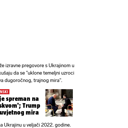
že izravne pregovore s Ukrajinom u
kušaju da se "uklone temeljni uzroci
va dugoročnog, trajnog mira".
NSKI
v je spreman na
skvom'; Trump
zuvjetnog mira
 na Ukrajinu u veljači 2022. godine.