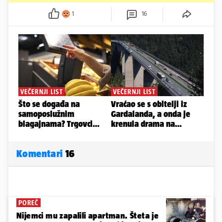
1
16
Komentari
16
POREČ
Nijemci mu zapalili apartman. Šteta je