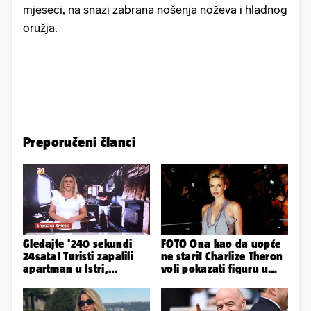
mjeseci, na snazi zabrana nošenja noževa i hladnog
oružja.
Preporučeni članci
Gledajte '240 sekundi
FOTO Ona kao da uopće
24sata! Turisti zapalili
ne stari! Charlize Theron
apartman u Istri,
voli pokazati figuru u
vlasnik: 'Sezona mi je
golišavim izdanjima...
završena'