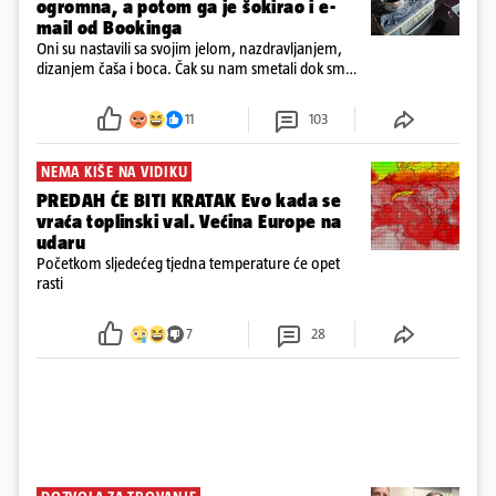
ogromna, a potom ga je šokirao i e-
mail od Bookinga
Oni su nastavili sa svojim jelom, nazdravljanjem,
dizanjem čaša i boca. Čak su nam smetali dok smo
u panici kupili crijeva kako bismo pokušali ugasiti
požar, rekao je vlasnik
11
103
NEMA KIŠE NA VIDIKU
PREDAH ĆE BITI KRATAK Evo kada se
vraća toplinski val. Većina Europe na
udaru
Početkom sljedećeg tjedna temperature će opet
rasti
7
28