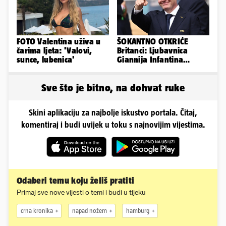
FOTO Valentina uživa u
ŠOKANTNO OTKRIĆE
čarima ljeta: 'Valovi,
Britanci: Ljubavnica
sunce, lubenica'
Giannija Infantina
isplaćena je novcem
Uefe!?
Sve što je bitno, na dohvat ruke
Skini aplikaciju za najbolje iskustvo portala. Čitaj,
komentiraj i budi uvijek u toku s najnovijim vijestima.
Odaberi temu koju želiš pratiti
Primaj sve nove vijesti o temi i budi u tijeku
crna kronika
napad nožem
hamburg