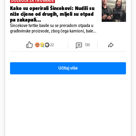
DOZVOLA ZA TROVANJE
Kako su operirali Šincekovi: Nudili su
niže cijene od drugih, mljeli su otpad
pa zakapali...
Šincekove tvrtke bavile su se preradom otpada u
građevinske proizvode, zbog čega kamioni, bale
plastike i samljeveni materijal dugo nisu izazivali
sumnju
22
135
Učitaj više