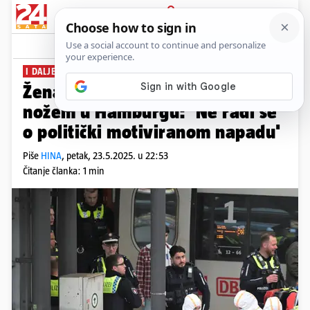
PRIJAVA
News
Komentari
16
I DALJE TRAJE ISTRAGA
Žena (39) uhićena zbog napada
nožem u Hamburgu: 'Ne radi se
o politički motiviranom napadu'
Piše
HINA
,
petak, 23.5.2025. u 22:53
Čitanje članka: 1 min