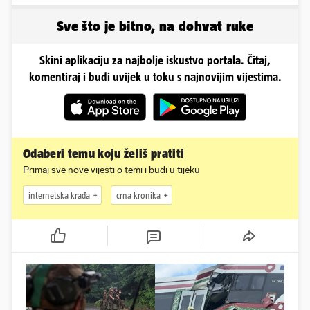
sad želi 50 milijuna eura
zaigranim fotkama iz
plićaka
Sve što je bitno, na dohvat ruke
Skini aplikaciju za najbolje iskustvo portala. Čitaj,
komentiraj i budi uvijek u toku s najnovijim vijestima.
Odaberi temu koju želiš pratiti
Primaj sve nove vijesti o temi i budi u tijeku
internetska krađa
crna kronika