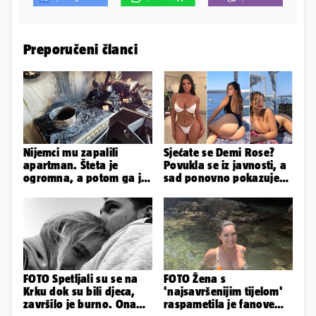
Preporučeni članci
Nijemci mu zapalili
Sjećate se Demi Rose?
apartman. Šteta je
Povukla se iz javnosti, a
ogromna, a potom ga je
sad ponovno pokazuje
šokirao i e-mail od
obline. Ovako izgleda
Bookinga
FOTO Spetljali su se na
FOTO Žena s
Krku dok su bili djeca,
'najsavršenijim tijelom'
završilo je burno. Ona
raspametila je fanove