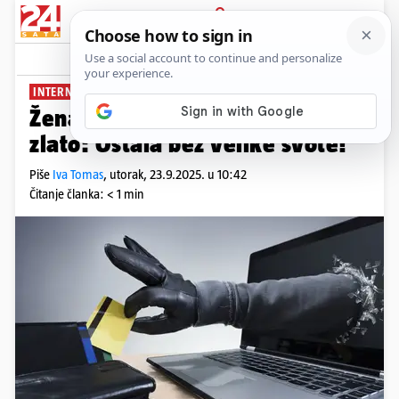
PRIJAVA
News
Komentari
0
INTERNET PREVARA
Žena u Senju 'ulagala' u naftu i
zlato: Ostala bez velike svote!
Piše
Iva Tomas
,
utorak, 23.9.2025. u 10:42
Čitanje članka: < 1 min