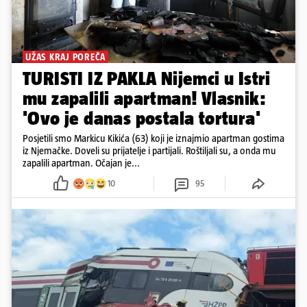
UŽAS KRAJ POREČA
TURISTI IZ PAKLA Nijemci u Istri
mu zapalili apartman! Vlasnik:
'Ovo je danas postala tortura'
Posjetili smo Markicu Kikića (63) koji je iznajmio apartman gostima
iz Njemačke. Doveli su prijatelje i partijali. Roštiljali su, a onda mu
zapalili apartman. Očajan je...
10
95