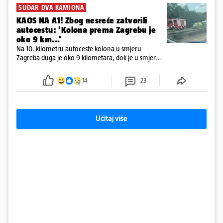
SUDAR DVA KAMIONA
KAOS NA A1! Zbog nesreće zatvorili
autocestu: 'Kolona prema Zagrebu je
oko 9 km...'
Na 10. kilometru autoceste kolona u smjeru
Zagreba duga je oko 9 kilometara, dok je u smjeru
mora kolona duga oko tri kilometra
14
23
Učitaj više