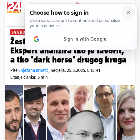
PRIJAVA
News
Komentari
7
SVA BOJNA POLJA
PLUS+
Žestoke bitke bez rukavica:
Ekspert analizira tko je favorit,
a tko 'dark horse' drugog kruga
Piše
Snježana Krnetić
,
nedjelja, 25.5.2025. u 15:41
Čitanje članka: 5 min