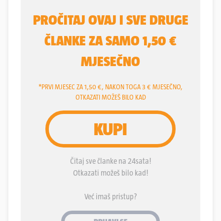
nezavisna
Iva Rinčić
, koja predvodi listu Akcije
mladih i partnerskih stranaka. U bitku za Rijeku
ulazi s prednošću iz prvoga kruga od 41,07 posto
potpore birača. Drugi krug izborio je dosadašnji
gradonačelnik i bivši SDP-ovac
Marko Filipović,
koji je dobio potporu 18,88 posto glasača.