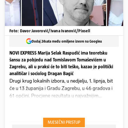
Foto: Davor Javorović/Ivana Ivanović/Pixsell
Dodaj 24sata među omiljene izvore na Googleu
NOVI EXPRESS Marija Selak Raspudić ima teoretsku
šansu za pobjedu nad Tomislavom Tomaševićem u
Zagrebu, ali u praksi će to biti teško, kazao je politički
analitičar i sociolog Dragan Bagić
Drugi krug lokalnih izbora, u nedjelju, 1. lipnja, bit
će u 13 županija i Gradu Zagrebu, u 46 gradova i
61 općini. Procjene rezultata u najvažnijim
središtima za Express iznosi politički analitičar i
sociolog
Dragan Bagić.
Najveće iznenađenje ovih
izbora je Rijeka, gdje je SDP nakon 32 godine
izgubio vlast, a kao alternativa se nametnula