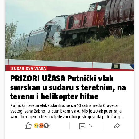
SUDAR DVA VLAKA
PRIZORI UŽASA Putnički vlak
smrskan u sudaru s teretnim, na
terenu i helikopter hitne
Putnički i teretni vlak sudarili su se iza 10 sati između Gradeca i
Svetog Ivana žabno. U putničkom vlaku bilo je 20-ak putnika, a
kako doznajemo teže ozljede zadobio je strojovođa putničkog
vlaka. Zatvoren je promet, a fotoreporteri Prigorskog objavili su
6
47
prve snimke s mjesta sudara