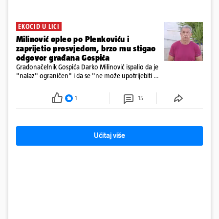
EKOCID U LICI
Milinović opleo po Plenkoviću i
zaprijetio prosvjedom, brzo mu stigao
odgovor građana Gospića
Gradonačelnik Gospića Darko Milinović ispalio da je
"nalaz" ograničen" i da se "ne može upotrijebiti za
sudske sporove". Građani Gospića ga podsjetili da
ga je naručio Uskok i da je dio spisa
1
15
Učitaj više