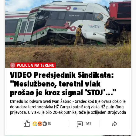
POLICIJA NA TERENU
VIDEO Predsjednik Sindikata:
"Neslužbeno, teretni vlak
prošao je kroz signal 'STOJ'..."
Između kolodvora Sveti Ivan Žabno - Gradec kod Bjelovara došlo je
do sudara teretnog vlaka HŽ Carga i putničkog vlaka HŽ putničkog
prijevoza. U vlaku je bilo 20-ak putnika, teže je ozlijeđen strojovođa
18
163