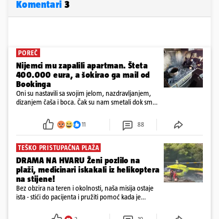
Komentari
3
POREČ
Nijemci mu zapalili apartman. Šteta
400.000 eura, a šokirao ga mail od
Bookinga
Oni su nastavili sa svojim jelom, nazdravljanjem,
dizanjem čaša i boca. Čak su nam smetali dok smo
u panici kupili crijeva kako bismo pokušali ugasiti
požar, rekao je vlasnik
11
88
TEŠKO PRISTUPAČNA PLAŽA
DRAMA NA HVARU Ženi pozlilo na
plaži, medicinari iskakali iz helikoptera
na stijene!
Bez obzira na teren i okolnosti, naša misija ostaje
ista - stići do pacijenta i pružiti pomoć kada je
najpotrebnija - objavilo je Ministarstvo zdravstva na
Facebooku