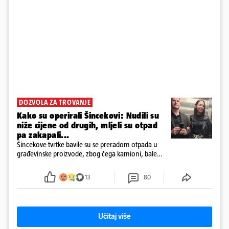
DOZVOLA ZA TROVANJE
Kako su operirali Šincekovi: Nudili su
niže cijene od drugih, mljeli su otpad
pa zakapali...
Šincekove tvrtke bavile su se preradom otpada u
građevinske proizvode, zbog čega kamioni, bale
plastike i samljeveni materijal dugo nisu izazivali
sumnju
13
80
Učitaj više