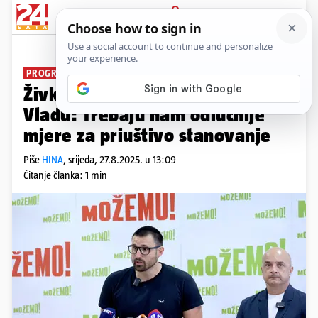
PRIJAVA
News
Komentari
3
PROGRAM U SAVJETOVANJU
Živković (Možemo) kritizira
Vladu: Trebaju nam odlučnije
mjere za priuštivo stanovanje
Piše
HINA
,
srijeda, 27.8.2025. u 13:09
Čitanje članka: 1 min