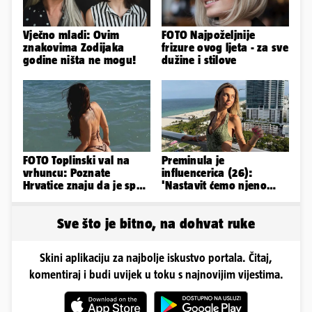
Vječno mladi: Ovim
FOTO Najpoželjnije
znakovima Zodijaka
frizure ovog ljeta - za sve
godine ništa ne mogu!
dužine i stilove
FOTO Toplinski val na
Preminula je
vrhuncu: Poznate
influencerica (26):
Hrvatice znaju da je spas
'Nastavit ćemo njeno
u minijaturnom bikiniju
nasljeđe'
Sve što je bitno, na dohvat ruke
Skini aplikaciju za najbolje iskustvo portala. Čitaj,
komentiraj i budi uvijek u toku s najnovijim vijestima.