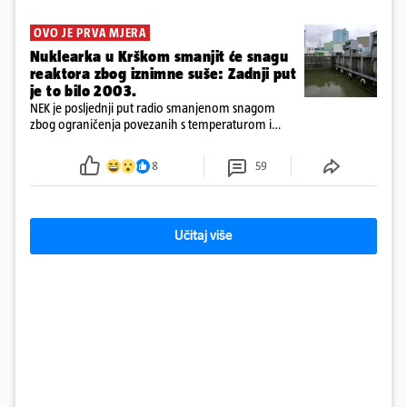
OVO JE PRVA MJERA
Nuklearka u Krškom smanjit će snagu
reaktora zbog iznimne suše: Zadnji put
je to bilo 2003.
NEK je posljednji put radio smanjenom snagom
zbog ograničenja povezanih s temperaturom i
protokom rijeke Save 2003. godine, kada je
smanjenje snage bilo potrebno više od 90 dana.
8
59
Učitaj više