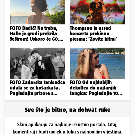
FOTO Badić? Ne treba,
Thompson je usred
Halle je grudi prekrila
koncerta prekinuo
šeširom! Uskoro će 60,
pjesmu: 'Zovite hitnu'
ljetuje u golim izdanjima
FOTO Zadarska tenisačica
FOTO Od najdubljih
udala se za košarkaša.
dekoltea do najtanjih
Pogledajte prizore s
tangica: Pogledajte 100
bajkovitog vjenčanja
seksi izdanja Lidije Bačić
Sve što je bitno, na dohvat ruke
Skini aplikaciju za najbolje iskustvo portala. Čitaj,
komentiraj i budi uvijek u toku s najnovijim vijestima.