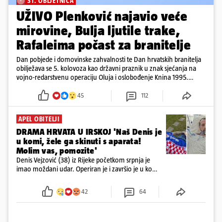
31. OBLJETNICA
UŽIVO Plenković najavio veće
mirovine, Bulja ljutile trake,
Rafaleima počast za branitelje
Dan pobjede i domovinske zahvalnosti te Dan hrvatskih branitelja
obilježava se 5. kolovoza kao državni praznik u znak sjećanja na
vojno-redarstvenu operaciju Oluja i oslobođenje Knina 1995.
godine
45
112
APEL OBITELJI
DRAMA HRVATA U IRSKOJ 'Naš Denis je
u komi, žele ga skinuti s aparata!
Molim vas, pomozite'
Denis Vejzović (38) iz Rijeke početkom srpnja je
imao moždani udar. Operiran je i završio je u komi.
Obitelj ga želi prebaciti u Hrvatsku, kažu kako
tamošnji liječnici ne vjeruju u oporavak: 'Imamo
42
64
72 sata'