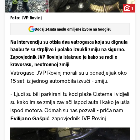
1
Foto: JVP Rovinj
Dodaj 24sata među omiljene izvore na Googleu
Na intervenciju su otišla dva vatrogasca koja su dignula
haubu te su strpljivo i polako izvukli zmiju na sigurno.
Zapovjednik JVP Rovinja istaknuo je kako se radi o
kravosasu, neotrovnoj zmiji
Vatrogasci JVP Rovinj morali su u ponedjeljak oko
15 sati iz jednog automobila izvući - zmiju.
- Ljudi su bili parkirani tu kod plaže Cisterna i vidjeli
su kako im se zmija zavlači ispod auta i kako je ušla
ispod motora. Odmah su nas pozvali - priča nam
Evilijano Gašpić
, zapovjednik JVP Rovinj.