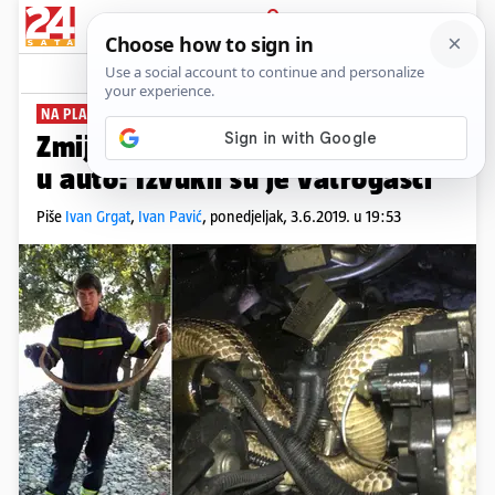
PRIJAVA
News
Komentari
50
NA PLAŽI U ROVINJU
Zmija od metar i pol zavukla se
u auto: Izvukli su je vatrogasci
Piše
Ivan Grgat
,
Ivan Pavić
,
ponedjeljak, 3.6.2019. u 19:53