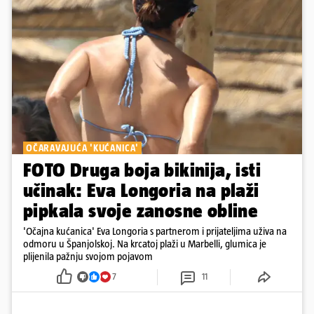
OČARAVAJUĆA 'KUĆANICA'
FOTO Druga boja bikinija, isti
učinak: Eva Longoria na plaži
pipkala svoje zanosne obline
'Očajna kućanica' Eva Longoria s partnerom i prijateljima uživa na
odmoru u Španjolskoj. Na krcatoj plaži u Marbelli, glumica je
plijenila pažnju svojom pojavom
7
11