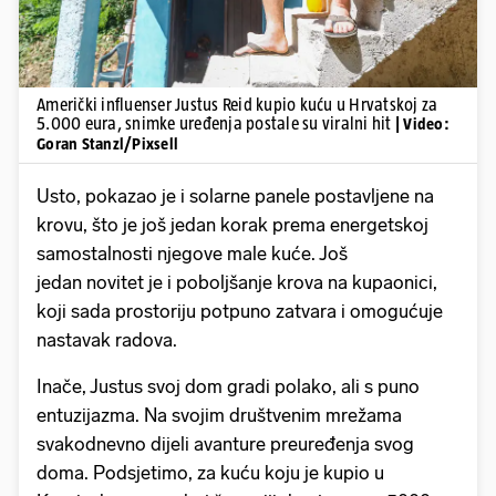
Američki influenser Justus Reid kupio kuću u Hrvatskoj za
5.000 eura, snimke uređenja postale su viralni hit
| Video:
Goran Stanzl/Pixsell
Usto, pokazao je i solarne panele postavljene na
krovu, što je još jedan korak prema energetskoj
samostalnosti njegove male kuće. Još
jedan novitet je i poboljšanje krova na kupaonici,
koji sada prostoriju potpuno zatvara i omogućuje
nastavak radova.
Inače, Justus svoj dom gradi polako, ali s puno
entuzijazma. Na svojim društvenim mrežama
svakodnevno dijeli avanture preuređenja svog
doma. Podsjetimo, za kuću koju je kupio u