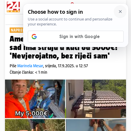
PRIJAVA
Show
Komentari
10
NAPREDAK U OBNOVI
Amerikanac iz 'Supertalenta'
sad ima struju u kući od 5000€!
'Nevjerojatno, bez riječi sam'
Piše
Marinela Mesar
,
srijeda, 17.9.2025. u 12:57
Čitanje članka: < 1 min