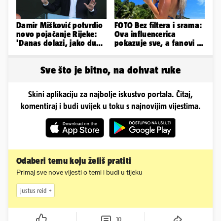
Damir Mišković potvrdio
FOTO Bez filtera i srama:
novo pojačanje Rijeke:
Ova influencerica
'Danas dolazi, jako dugo
pokazuje sve, a fanovi je
smo ga skautirali'
naprosto obožavaju!
Sve što je bitno, na dohvat ruke
Skini aplikaciju za najbolje iskustvo portala. Čitaj,
komentiraj i budi uvijek u toku s najnovijim vijestima.
Odaberi temu koju želiš pratiti
Primaj sve nove vijesti o temi i budi u tijeku
justus reid
10