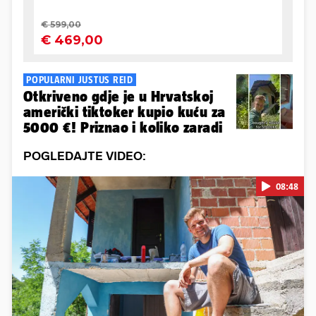
POPULARNI JUSTUS REID
Otkriveno gdje je u Hrvatskoj
američki tiktoker kupio kuću za
5000 €! Priznao i koliko zaradi
POGLEDAJTE VIDEO:
08:48
Pokretanje videa...