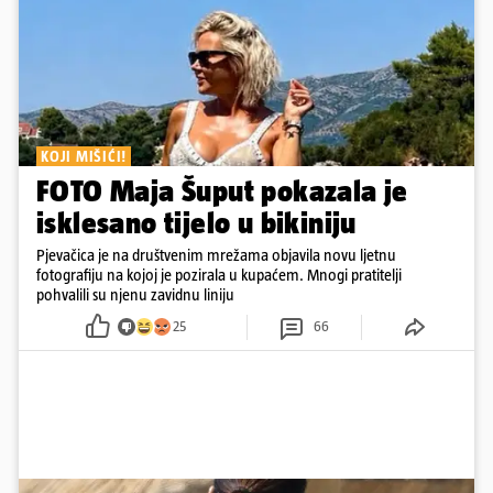
KOJI MIŠIĆI!
FOTO Maja Šuput pokazala je
isklesano tijelo u bikiniju
Pjevačica je na društvenim mrežama objavila novu ljetnu
fotografiju na kojoj je pozirala u kupaćem. Mnogi pratitelji
pohvalili su njenu zavidnu liniju
25
66