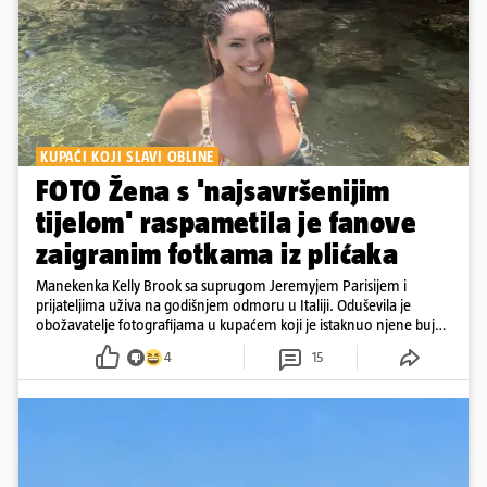
KUPAĆI KOJI SLAVI OBLINE
FOTO Žena s 'najsavršenijim
tijelom' raspametila je fanove
zaigranim fotkama iz plićaka
Manekenka Kelly Brook sa suprugom Jeremyjem Parisijem i
prijateljima uživa na godišnjem odmoru u Italiji. Oduševila je
obožavatelje fotografijama u kupaćem koji je istaknuo njene bujne
obline
4
15