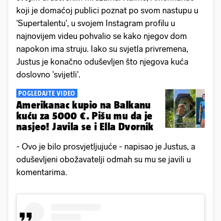
koji je domaćoj publici poznat po svom nastupu u
'Supertalentu', u svojem Instagram profilu u
najnovijem videu pohvalio se kako njegov dom
napokon ima struju. Iako su svjetla privremena,
Justus je konačno oduševljen što njegova kuća
doslovno 'svijetli'.
POGLEDAJTE VIDEO
Amerikanac kupio na Balkanu
kuću za 5000 €. Pišu mu da je
nasjeo! Javila se i Ella Dvornik
- Ovo je bilo prosvjetljujuće - napisao je Justus, a
oduševljeni obožavatelji odmah su mu se javili u
komentarima.