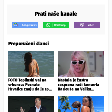
Prati naše kanale
Preporučeni članci
FOTO Toplinski val na
Nastala je žustra
vrhuncu: Poznate
rasprava radi koncerta
Hrvatice znaju da je spas
Karleuše na Veliku
u minijaturnom bikiniju
Gospu, oglasili se i
organizatori