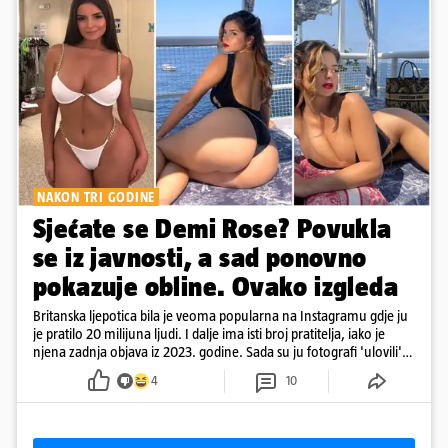
NAKON TRI GODINE
Sjećate se Demi Rose? Povukla
se iz javnosti, a sad ponovno
pokazuje obline. Ovako izgleda
Britanska ljepotica bila je veoma popularna na Instagramu gdje ju
je pratilo 20 milijuna ljudi. I dalje ima isti broj pratitelja, iako je
njena zadnja objava iz 2023. godine. Sada su ju fotografi 'ulovili'
na Ibizi
4
10