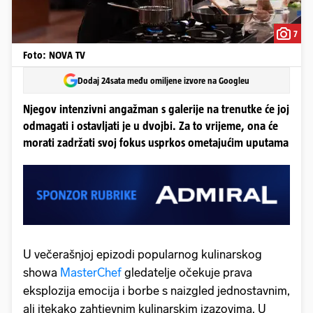
7
Foto: NOVA TV
Dodaj 24sata među omiljene izvore na Googleu
Njegov intenzivni angažman s galerije na trenutke će joj
odmagati i ostavljati je u dvojbi. Za to vrijeme, ona će
morati zadržati svoj fokus usprkos ometajućim uputama
U večerašnjoj epizodi popularnog kulinarskog
showa
MasterChef
gledatelje očekuje prava
eksplozija emocija i borbe s naizgled jednostavnim,
ali itekako zahtjevnim kulinarskim izazovima. U