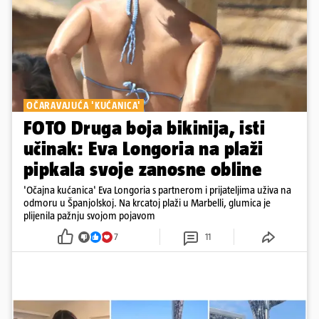
OČARAVAJUĆA 'KUĆANICA'
FOTO Druga boja bikinija, isti
učinak: Eva Longoria na plaži
pipkala svoje zanosne obline
'Očajna kućanica' Eva Longoria s partnerom i prijateljima uživa na
odmoru u Španjolskoj. Na krcatoj plaži u Marbelli, glumica je
plijenila pažnju svojom pojavom
7
11