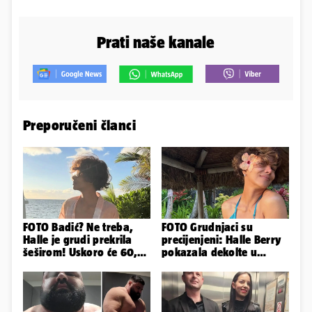
Prati naše kanale
Preporučeni članci
FOTO Badić? Ne treba,
FOTO Grudnjaci su
Halle je grudi prekrila
precijenjeni: Halle Berry
šeširom! Uskoro će 60,
pokazala dekolte u
ljetuje u golim izdanjima
zavodljivoj satenskoj
haljinici