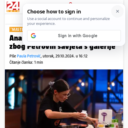
PRIJAVA
Show
Komentari
1
'MASTERCHEF'
Anamarijino strpljenje na rubu
zbog Petrovih savjeta s galerije
Piše
Paula Petrović
,
utorak, 29.10.2024. u 16:12
Čitanje članka: 1 min