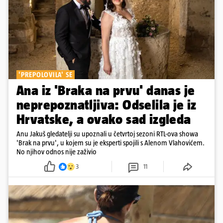
'PREPOLOVILA' SE
Ana iz 'Braka na prvu' danas je
neprepoznatljiva: Odselila je iz
Hrvatske, a ovako sad izgleda
Anu Jakuš gledatelji su upoznali u četvrtoj sezoni RTL-ova showa
'Brak na prvu', u kojem su je eksperti spojili s Alenom Vlahovićem.
No njihov odnos nije zaživio
3
11