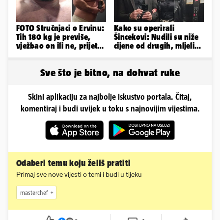
FOTO Stručnjaci o Ervinu:
Kako su operirali
Tih 180 kg je previše,
Šincekovi: Nudili su niže
vježbao on ili ne, prijete
cijene od drugih, mljeli
mu mnoge komplikacije
su otpad pa zakapali...
Sve što je bitno, na dohvat ruke
Skini aplikaciju za najbolje iskustvo portala. Čitaj,
komentiraj i budi uvijek u toku s najnovijim vijestima.
Odaberi temu koju želiš pratiti
Primaj sve nove vijesti o temi i budi u tijeku
masterchef