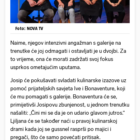
Foto: NOVA TV
Naime, njegov intenzivni angažman s galerije na
trenutke će joj odmagati i ostavljati je u dvojbi. Za
to vrijeme, ona će morati zadržati svoj fokus
usprkos ometajućim uputama.
Josip će pokušavati svladati kulinarske izazove uz
pomoć prijateljskih savjeta Ive i Bonaventure, koji
će mu pomagati s galerije. Bonaventura će se,
primijetivši Josipovu zbunjenost, u jednom trenutku
našaliti: „Čini mi se da je on udario glavom jutros.“
Ljiljana će se također naći u pravoj kulinarskoj
drami kada joj se gussnel rasprši po majici i
pregači, što će samo povećati pritisak.