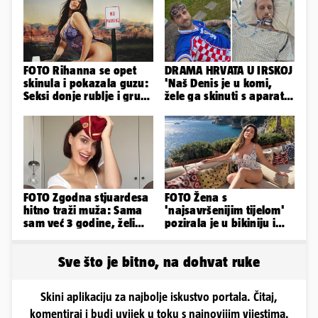
FOTO Rihanna se opet
DRAMA HRVATA U IRSKOJ
skinula i pokazala guzu:
'Naš Denis je u komi,
Seksi donje rublje i grudi
žele ga skinuti s aparata!
pale u drugi plan
Molim vas, pomozite'
FOTO Zgodna stjuardesa
FOTO Žena s
hitno traži muža: Sama
'najsavršenijim tijelom'
sam već 3 godine, želim
pozirala je u bikiniju i
da bude stariji...
pokazala svoje bujne
obline...
Sve što je bitno, na dohvat ruke
Skini aplikaciju za najbolje iskustvo portala. Čitaj,
komentiraj i budi uvijek u toku s najnovijim vijestima.