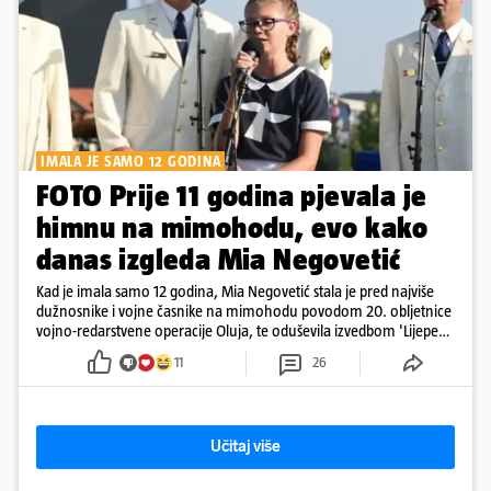
IMALA JE SAMO 12 GODINA
FOTO Prije 11 godina pjevala je
himnu na mimohodu, evo kako
danas izgleda Mia Negovetić
Kad je imala samo 12 godina, Mia Negovetić stala je pred najviše
dužnosnike i vojne časnike na mimohodu povodom 20. obljetnice
vojno-redarstvene operacije Oluja, te oduševila izvedbom 'Lijepe
naše'
11
26
Učitaj više