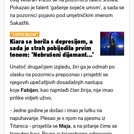
Pokazao je talent 'gašenje svijeće umom', a sada se
na pozornici pojavio pod umjetničkim imenom
Sakašfili.
'SUPERTALENT'
Kiara se borila s depresijom, a
sada je strah pobijedila prvim
tonom: 'Nebrušeni dijamant...'
Unatoč drugačijem izgledu, žiri ga je odmah po
ulasku na pozornicu prepoznao i prisjetiti se
njegovih upečatljivih dosadašnjih nastupa
koje
Fabijan
, kao najmlađi član žirija, nije imao
prilike vidjeti uživo.
- Jedne godine je došao i imao je lutku na
napuhavanje. Plesao je s njom na pjesmu iz
Titanica - prisjetila se
Maja
, a na pitanje čime se
trenutno bavi, Bruno je tajanstveno odgovorio