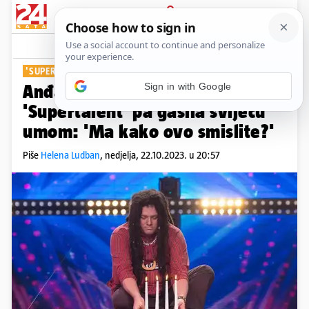
PRIJAVA
Show
Komentari
5
'SUPERTALENT'
Sign in with Google
Anđa iz 'Noćne more' stigla je u
'Supertalent' pa gasila svijeću
umom: 'Ma kako ovo smislite?'
Piše
Helena Ludban
,
nedjelja, 22.10.2023. u 20:57