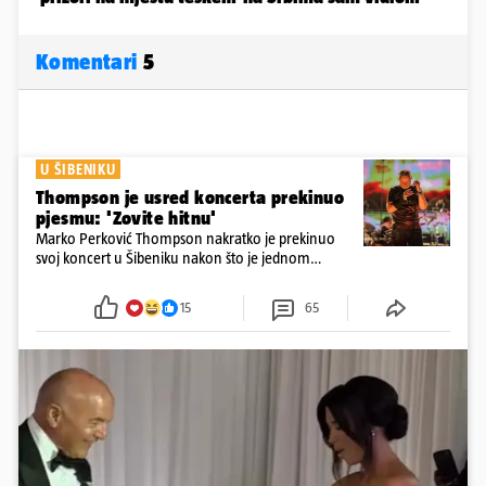
Komentari
5
U ŠIBENIKU
Thompson je usred koncerta prekinuo
pjesmu: 'Zovite hitnu'
Marko Perković Thompson nakratko je prekinuo
svoj koncert u Šibeniku nakon što je jednom
posjetitelju pozlilo tijekom nastupa
15
65