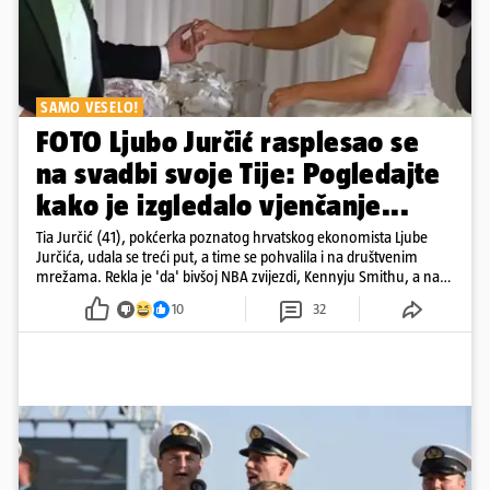
SAMO VESELO!
FOTO Ljubo Jurčić rasplesao se
na svadbi svoje Tije: Pogledajte
kako je izgledalo vjenčanje...
Tia Jurčić (41), pokćerka poznatog hrvatskog ekonomista Ljube
Jurčića, udala se treći put, a time se pohvalila i na društvenim
mrežama. Rekla je 'da' bivšoj NBA zvijezdi, Kennyju Smithu, a na
snimkama i fotografijama je pokazala vesele trenutke s vjenčanja
10
32