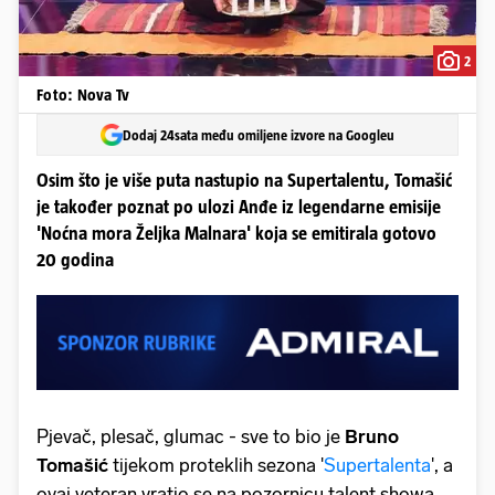
2
Foto: Nova Tv
Dodaj 24sata među omiljene izvore na Googleu
Osim što je više puta nastupio na Supertalentu, Tomašić
je također poznat po ulozi Anđe iz legendarne emisije
'Noćna mora Željka Malnara' koja se emitirala gotovo
20 godina
Pjevač, plesač, glumac - sve to bio je
Bruno
Tomašić
tijekom proteklih sezona '
Supertalenta
', a
ovaj veteran vratio se na pozornicu talent showa.