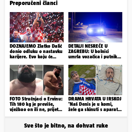
Preporučeni članci
DOZNAJEMO Zlatko Dalić
DETALJI NESREĆE U
donio odluku o nastavku
ZAGREBU: U bolnici
karijere. Evo koju će
umrla vozačica i putnik,
reprezentaciju preuzeti!
auto se u sudaru
prepolovio
FOTO Stručnjaci o Ervinu:
DRAMA HRVATA U IRSKOJ
Tih 180 kg je previše,
'Naš Denis je u komi,
vježbao on ili ne, prijete
žele ga skinuti s aparata!
mu mnoge komplikacije
Molim vas, pomozite'
Sve što je bitno, na dohvat ruke