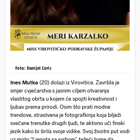
Foto: Danijel Coric
Ines Mutka
(20) dolazi iz Virovitice. Završila je
smjer cvjećarstva s jasnim ciljem otvaranja
vlastitog obrta u kojem će spojiti kreativnost i
ljubav prema prirodi. Osim što prati modne
trendove, strastvena je fotografkinja koja bilježi
svečane trenutke drugih ljudi, te aktivno uči finski
jezik kako bi širila svoje vidike. Svoj životni put vodi
uz moto “Ljepota sa svrhom”, težeći tome da