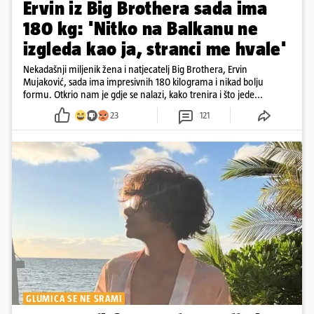
Ervin iz Big Brothera sada ima
180 kg: 'Nitko na Balkanu ne
izgleda kao ja, stranci me hvale'
Nekadašnji miljenik žena i natjecatelj Big Brothera, Ervin
Mujaković, sada ima impresivnih 180 kilograma i nikad bolju
formu. Otkrio nam je gdje se nalazi, kako trenira i što jede...
23
121
GLUMICA SE NE SRAMI