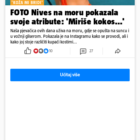
'KOŽA MI BRIDI'
FOTO Nives na moru pokazala
svoje atribute: 'Miriše kokos...'
Naša pjevačica ovih dana uživa na moru, gdje se opušta na suncu i
u vožnji gliserom. Pokazala je na Instagramu kako se provodi, ali i
kako joj stoje različiti kupaći kostimi...
10
27
Učitaj više