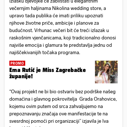
izlasku djevojke će zablistati u elegantnim
večernjim haljinama Nikolina wedding store, a
upravo tada publika će imati priliku upoznati
njihove životne priče, ambicije i planove za
budućnost. Vrhunac večeri bit će treći izlazak u
raskošnim vjenčanicama, koji tradicionalno donosi
najviše emocija i glamura te predstavlja jednu od
najiščekivanijih točaka programa.
PROMO
Ema Rutić je Miss Zagrebačke
županije!
“Ovaj projekt ne bi bio ostvariv bez podrške našeg
domaćina i glavnog pokrovitelja Grada Orahovice,
kojemu ovim putem od srca zahvaljujemo na
prepoznavanju značaja ove manifestacije te na
svesrdnoj pomoći pri organizaciji” izjavila je Iva