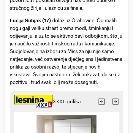
pozornicu i pokušati osvojiti naklonost publike i
stručnog žirija i ulaznicu za finale.
Lucija Subjak (17)
dolazi iz Orahovice. Od malih
nogu gaji veliku strast prema modi, šminkanju i
odijevanju, a uz to se aktivno bavi odbojkom, što ju
je naučilo važnosti timskog rada i komunikacije.
Sudjelovanje na izboru za Miss za nju nije samo
natjecanje, već ostvarenje dječjeg sna i jedinstvena
prilika za osobni razvoj te stjecanje novih
iskustava. Svojim nastupom želi pokazati da se uz
pozitivu i trud svaki cilj može dosegnuti.