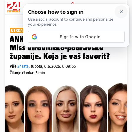
PRIJAVA
Show
Komentari
14
UTRKA ZA KRUNU
ANKETA One su finalistice za
Miss Virovitičko-podravske
županije. Koja je vaš favorit?
Piše
24sata
,
subota, 6.6.2026. u 09:55
Čitanje članka: 3 min