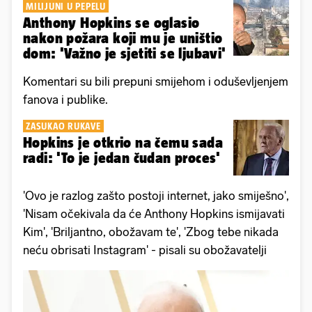
MILIJUNI U PEPELU
Anthony Hopkins se oglasio
nakon požara koji mu je uništio
dom: 'Važno je sjetiti se ljubavi'
Komentari su bili prepuni smijehom i oduševljenjem
fanova i publike.
ZASUKAO RUKAVE
Hopkins je otkrio na čemu sada
radi: 'To je jedan čudan proces'
'Ovo je razlog zašto postoji internet, jako smiješno',
'Nisam očekivala da će Anthony Hopkins ismijavati
Kim', 'Briljantno, obožavam te', 'Zbog tebe nikada
neću obrisati Instagram' - pisali su obožavatelji