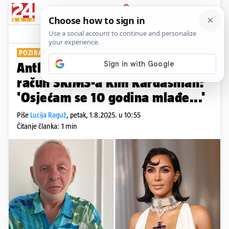
PRIJAVA
Show
Komentari
3
POZIRAO S MASKOM
Anthony Hopkins sprdao se na
račun SKIMS-a Kim Kardashian:
'Osjećam se 10 godina mlađe...'
Piše
Lucija Raguž
,
petak, 1.8.2025. u 10:55
Čitanje članka: 1 min