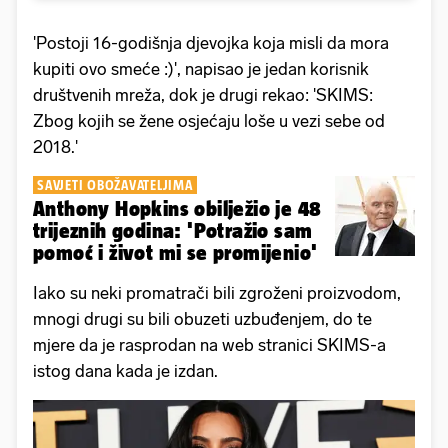
'Postoji 16-godišnja djevojka koja misli da mora
kupiti ovo smeće :)', napisao je jedan korisnik
društvenih mreža, dok je drugi rekao: 'SKIMS:
Zbog kojih se žene osjećaju loše u vezi sebe od
2018.'
SAVJETI OBOŽAVATELJIMA
Anthony Hopkins obilježio je 48
trijeznih godina: 'Potražio sam
pomoć i život mi se promijenio'
Iako su neki promatrači bili zgroženi proizvodom,
mnogi drugi su bili obuzeti uzbuđenjem, do te
mjere da je rasprodan na web stranici SKIMS-a
istog dana kada je izdan.