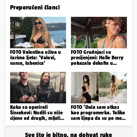
Preporučeni članci
FOTO Valentina uživa u
FOTO Grudnjaci su
čarima ljeta: 'Valovi,
precijenjeni: Halle Berry
sunce, lubenica'
pokazala dekolte u
zavodljivoj satenskoj
haljinici
Kako su operirali
FOTO 'Dala sam otkaz
Šincekovi: Nudili su niže
kao programerka. Toliko
cijene od drugih, mljeli
sam lijepa da su po meni
su otpad pa zakapali...
napravili lutku'
Sve što je bitno, na dohvat ruke