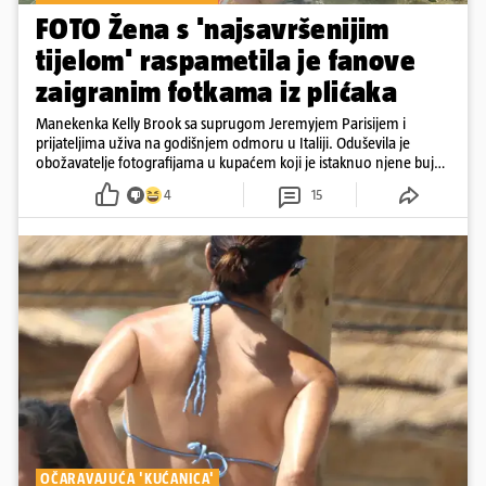
FOTO Žena s 'najsavršenijim
tijelom' raspametila je fanove
zaigranim fotkama iz plićaka
Manekenka Kelly Brook sa suprugom Jeremyjem Parisijem i
prijateljima uživa na godišnjem odmoru u Italiji. Oduševila je
obožavatelje fotografijama u kupaćem koji je istaknuo njene bujne
obline
4
15
OČARAVAJUĆA 'KUĆANICA'