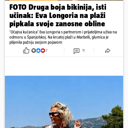
FOTO Druga boja bikinija, isti
učinak: Eva Longoria na plaži
pipkala svoje zanosne obline
'Očajna kućanica' Eva Longoria s partnerom i prijateljima uživa na
odmoru u Španjolskoj. Na krcatoj plaži u Marbelli, glumica je
plijenila pažnju svojom pojavom
7
11