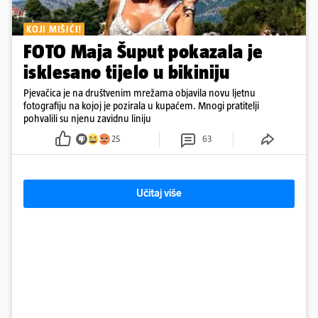
KOJI MIŠIĆI!
FOTO Maja Šuput pokazala je
isklesano tijelo u bikiniju
Pjevačica je na društvenim mrežama objavila novu ljetnu
fotografiju na kojoj je pozirala u kupaćem. Mnogi pratitelji
pohvalili su njenu zavidnu liniju
25
63
Učitaj više