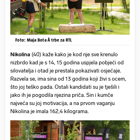
Foto: Maja Bota Å trbe za RTL
Nikolina
(40) kaže kako je kod nje sve krenulo
nizbrdo kad je s 14, 15 godina uspjela pobjeći od
silovatelja i otad je prestala pokazivati osjećaje.
Razvela se, ima sina od 13 godina koji živi s ocem,
što joj teško pada. Ostali kandidati su je tješili i
jako ih je pogodila njezina priča. Sin i kumče
najveća su joj motivacija, a na prvom vaganju
Nikolina je imala 162,4 kilograma.