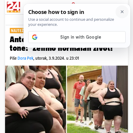
PRIJAVA
Show
Komentari
49
NAJTEŽI KANDIDATI U POVIJESTI ŽNV
Antonija i Ivica teže gotovo pola
tone: 'Želimo normalan život!'
Piše
Dora Pek
,
utorak, 3.9.2024. u 23:01