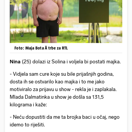
Foto: Maja Bota Å trbe za RTL
Nina
(25) dolazi iz Solina i voljela bi postati majka.
- Vidjela sam cure koje su bile prijašnjih godina,
dosta ih se ostvarilo kao majka i to me jako
motiviralo za prijavu u show - rekla je i zaplakala.
Mlada Dalmatinka u show je došla sa 131,5
kilograma i kaže:
- Neću dopustiti da me ta brojka baci u očaj, nego
idemo to riješiti.