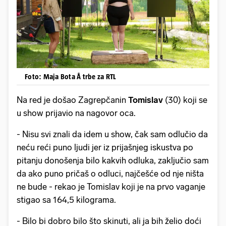
Foto: Maja Bota Å trbe za RTL
Na red je došao Zagrepčanin
Tomislav
(30) koji se
u show prijavio na nagovor oca.
- Nisu svi znali da idem u show, čak sam odlučio da
neću reći puno ljudi jer iz prijašnjeg iskustva po
pitanju donošenja bilo kakvih odluka, zaključio sam
da ako puno pričaš o odluci, najčešće od nje ništa
ne bude - rekao je Tomislav koji je na prvo vaganje
stigao sa 164,5 kilograma.
- Bilo bi dobro bilo što skinuti, ali ja bih želio doći