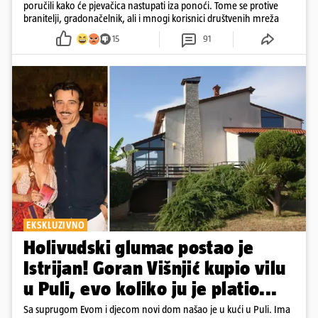
poručili kako će pjevačica nastupati iza ponoći. Tome se protive
branitelji, gradonačelnik, ali i mnogi korisnici društvenih mreža
15
91
EKSKLUZIVNO
Holivudski glumac postao je
Istrijan! Goran Višnjić kupio vilu
u Puli, evo koliko ju je platio...
Sa suprugom Evom i djecom novi dom našao je u kući u Puli. Ima