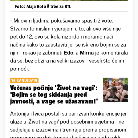
Foto: Maja Bota Å trbe za RTL
- Mi ovim ljudima pokušavamo spasiti živote.
Stvarno to mislim i vjerujem u to, ali ovo više nije
pet do 12, ovo su kola nizbrdo i moramo naći
načina kako to zaustaviti jer se iskreno bojim se za
njih - rekao je zabrinuti
Edo
, a
Mirna
je komentirala
da se, bez obzira na veliki izazov - veseli što će im
pomoći.
16 KANDIDATA
Večeras počinje 'Život na vagi':
'Bojim se tog skidanja pred
javnosti, a vage se užasavam!'
Antonija i Ivica postali su par izvan konkurencije jer
ulaze u 'Život na vagi' pod posebnim uvjetima - ne
sudjeluju u izazovima i treniraju prema propisanom
programu sve dok treneri i liječnici ne budu rekli