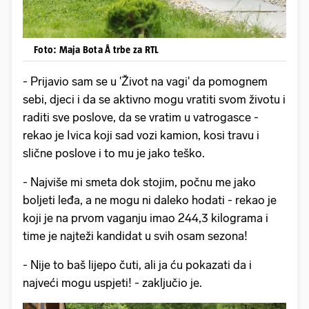
Foto: Maja Bota Å trbe za RTL
- Prijavio sam se u 'Život na vagi' da pomognem
sebi, djeci i da se aktivno mogu vratiti svom životu i
raditi sve poslove, da se vratim u vatrogasce -
rekao je Ivica koji sad vozi kamion, kosi travu i
slične poslove i to mu je jako teško.
- Najviše mi smeta dok stojim, počnu me jako
boljeti leđa, a ne mogu ni daleko hodati - rekao je
koji je na prvom vaganju imao 244,3 kilograma i
time je najteži kandidat u svih osam sezona!
- Nije to baš lijepo čuti, ali ja ću pokazati da i
najveći mogu uspjeti! - zaključio je.