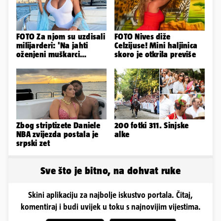
FOTO Za njom su uzdisali
FOTO Nives diže
milijarderi: 'Na jahti
Celzijuse! Mini haljinica
oženjeni muškarci
skoro je otkrila previše
zaborave na pravila'
Zbog striptizete Daniele
200 fotki 311. Sinjske
NBA zvijezda postala je
alke
srpski zet
Sve što je bitno, na dohvat ruke
Skini aplikaciju za najbolje iskustvo portala. Čitaj,
komentiraj i budi uvijek u toku s najnovijim vijestima.