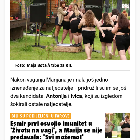
Foto: Maja Bota Å trbe za RTL
Nakon vaganja Marijana je imala još jedno
iznenađenje za natjecatelje - pridružili su im se još
dva kandidata,
Antonija
i
Ivica
, koji su izgledom
šokirali ostale natjecatelje.
BILI SU PODIJELJENI U PAROVE
Esmir prvi osvojio imunitet u
'Životu na vagi', a Marija se nije
predavala: 'Svi možemo!'