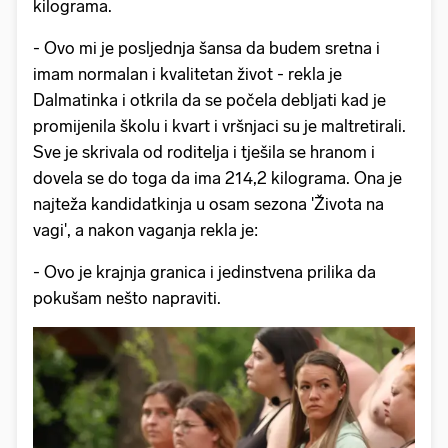
kilograma.
- Ovo mi je posljednja šansa da budem sretna i
imam normalan i kvalitetan život - rekla je
Dalmatinka i otkrila da se počela debljati kad je
promijenila školu i kvart i vršnjaci su je maltretirali.
Sve je skrivala od roditelja i tješila se hranom i
dovela se do toga da ima 214,2 kilograma. Ona je
najteža kandidatkinja u osam sezona 'Života na
vagi', a nakon vaganja rekla je:
- Ovo je krajnja granica i jedinstvena prilika da
pokušam nešto napraviti.