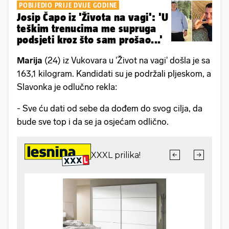
POBIJEDIO PRIJE DVIJE GODINE
Josip Čapo iz 'Života na vagi': 'U
teškim trenucima me supruga
podsjeti kroz što sam prošao...'
Marija
(24) iz Vukovara u 'Život na vagi' došla je sa
163,1 kilogram. Kandidati su je podržali pljeskom, a
Slavonka je odlučno rekla:
- Sve ću dati od sebe da dođem do svog cilja, da
bude sve top i da se ja osjećam odlično.