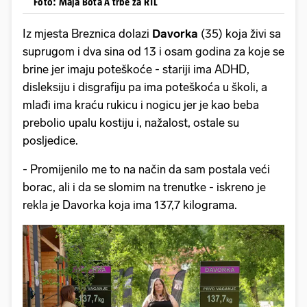
Foto: Maja Bota Å trbe za RTL
Iz mjesta Breznica dolazi
Davorka
(35) koja živi sa
suprugom i dva sina od 13 i osam godina za koje se
brine jer imaju poteškoće - stariji ima ADHD,
disleksiju i disgrafiju pa ima poteškoća u školi, a
mlađi ima kraću rukicu i nogicu jer je kao beba
prebolio upalu kostiju i, nažalost, ostale su
posljedice.
- Promijenilo me to na način da sam postala veći
borac, ali i da se slomim na trenutke - iskreno je
rekla je Davorka koja ima 137,7 kilograma.