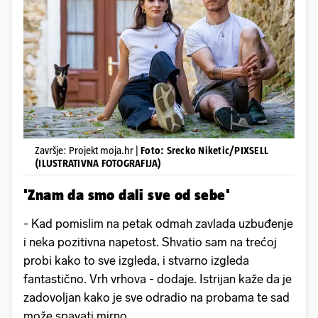
Završje: Projekt moja.hr |
Foto: Srecko Niketic/PIXSELL
(ILUSTRATIVNA FOTOGRAFIJA)
'Znam da smo dali sve od sebe'
- Kad pomislim na petak odmah zavlada uzbuđenje
i neka pozitivna napetost. Shvatio sam na trećoj
probi kako to sve izgleda, i stvarno izgleda
fantastično. Vrh vrhova - dodaje. Istrijan kaže da je
zadovoljan kako je sve odradio na probama te sad
može spavati mirno.