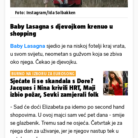
Foto: Instagram/Ida Solbakken
Baby Lasagna s djevojkom krenuo u
shopping
Baby Lasagna
sjedio je na niskoj fotelji kraj vrata,
u svom svijetu, neometan s gužvom koja se zbiva
oko njega. Čekao je djevojku.
BURNO NA IZBORU ZA EUROSONG
Sjećate li se skandala s Dore?
Jacques i Nina krivili HRT, Maji
izbio požar, Sevki zamjerali folk
- Sad će doći Elizabeta pa idemo po second hand
shopovima. U ovoj majci sam već pet dana - smije
se glazbenik. Tremu sad ne osjeća. Četvrtak je za
njega dan za uživanje, jer je njegov nastup tek u