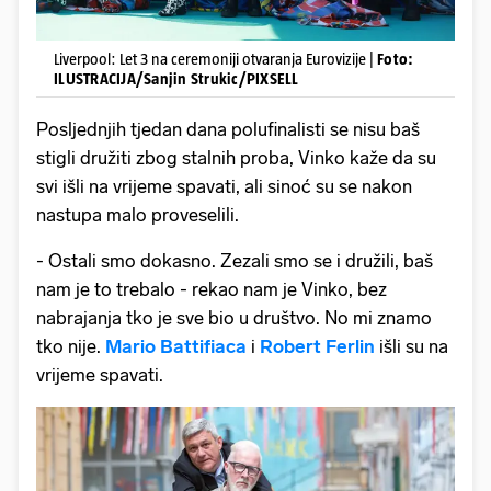
Liverpool: Let 3 na ceremoniji otvaranja Eurovizije |
Foto:
ILUSTRACIJA/Sanjin Strukic/PIXSELL
Posljednjih tjedan dana polufinalisti se nisu baš
stigli družiti zbog stalnih proba, Vinko kaže da su
svi išli na vrijeme spavati, ali sinoć su se nakon
nastupa malo proveselili.
- Ostali smo dokasno. Zezali smo se i družili, baš
nam je to trebalo - rekao nam je Vinko, bez
nabrajanja tko je sve bio u društvo. No mi znamo
tko nije.
Mario Battifiaca
i
Robert Ferlin
išli su na
vrijeme spavati.