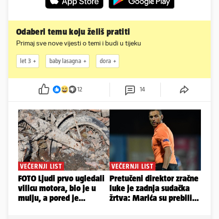
Odaberi temu koju želiš pratiti
Primaj sve nove vijesti o temi i budi u tijeku
let 3
baby lasagna
dora
12
14