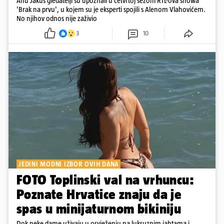
Anu Jakuš gledatelji su upoznali u četvrtoj sezoni RTL-ova showa
'Brak na prvu', u kojem su je eksperti spojili s Alenom Vlahovićem.
No njihov odnos nije zaživio
3
10
JEDINI MODNI IZBOR OVIH DANA
FOTO Toplinski val na vrhuncu:
Poznate Hrvatice znaju da je
spas u minijaturnom bikiniju
Dok neke dame uživaju u osvježenju na luksuznim jahtama i