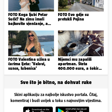
FOTO Koga ljubi Petar
FOTO Evo gdje su
Sučić? Na zimu imali
pretukli Pejina
bajkovito vjenčanje, a
sada je na svijet stigao -
sin!
FOTO Valentina uživa u
Nijemci mu zapalili
čarima ljeta: 'Valovi,
apartman. Šteta
sunce, lubenica'
400.000 eura, a šokirao
ga mail od Bookinga
Sve što je bitno, na dohvat ruke
Skini aplikaciju za najbolje iskustvo portala. Čitaj,
komentiraj i budi uvijek u toku s najnovijim vijestima.