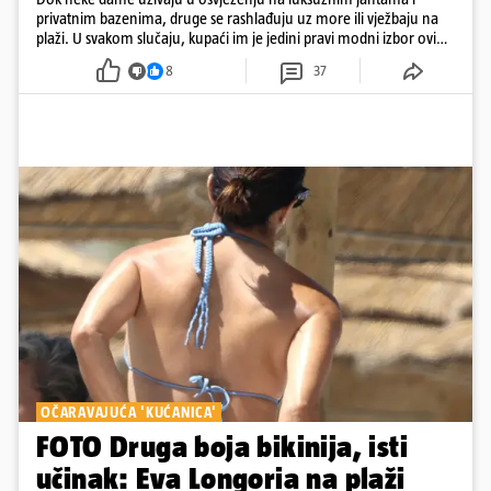
privatnim bazenima, druge se rashlađuju uz more ili vježbaju na
plaži. U svakom slučaju, kupaći im je jedini pravi modni izbor ovih
dana
8
37
OČARAVAJUĆA 'KUĆANICA'
FOTO Druga boja bikinija, isti
učinak: Eva Longoria na plaži