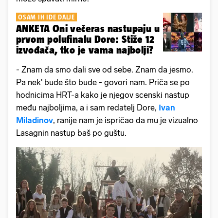
OSAM IH IDE DALJE
ANKETA Oni večeras nastupaju u
prvom polufinalu Dore: Stiže 12
izvođača, tko je vama najbolji?
- Znam da smo dali sve od sebe. Znam da jesmo.
Pa nek' bude što bude - govori nam. Priča se po
hodnicima HRT-a kako je njegov scenski nastup
među najboljima, a i sam redatelj Dore,
Ivan
Miladinov
, ranije nam je ispričao da mu je vizualno
Lasagnin nastup baš po guštu.