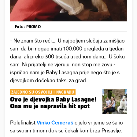
Foto: PROMO
- Ne znam što reći.... U najboljem slučaju zamišljao
sam da bi mogao imati 100.000 pregleda u tjedan
dana, ali preko 300 tisuća u jednom danu... U šoku
sam. Ni prijatelji ne vjeruju, non stop me zovu -
ispričao nam je Baby Lasagna prije nego što je s
djevojkom dočekao taksi za grad.
ZAJEDNO SU OSVOJILI I NAGRADU
Ovo je djevojka Baby Lasagne!
Ona mu je napravila hit spot
Polufinalist
Vinko Ćemeraš
cijelo vrijeme se šalio
sa svojim timom dok su čekali kombi za Prisavlje.