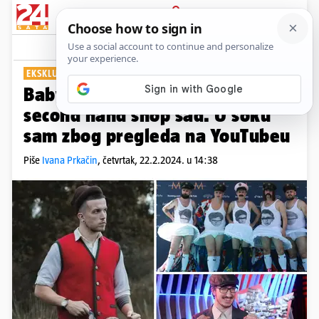
PRIJAVA
Show
Komentari
14
EKSKLUZIVNO: POLUFINALISTI NA KAVI
Baby Lasagna: Cura i ja idemo u
second hand shop sad. U šoku
sam zbog pregleda na YouTubeu
Piše
Ivana Prkačin
,
četvrtak, 22.2.2024. u 14:38