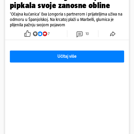
pipkala svoje zanosne obline
'Očajna kućanica' Eva Longoria s partnerom i prijateljima uživa na
odmoru u Španjolskoj. Na krcatoj plaži u Marbelli, glumica je
plijenila pažnju svojom pojavom
7
10
Učitaj više