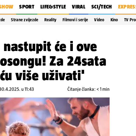
SHOW
SPORT
LIFE&STYLE
VIRAL
SCI/TECH
EXPRES
zde
Strane zvijezde
Reality
Filmovi i serije
Video
Kino
TV Pr
nastupit će i ove
rosongu! Za 24sata
ću više uživati'
 30.4.2025. u 11:43
Čitanje članka: < 1 min