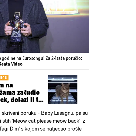
Pokretanje videa...
e godine na Eurosongu! Za 24sata poručio:
24sata Video
NICU
m na
žama začudio
ek, dolazi li to
 skriveni poruku - Baby Lasagnu, pa su
i stih 'Meow cat please meow back' iz
agi Dim' s kojom se natjecao prošle