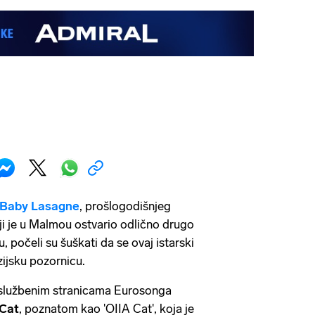
Baby Lasagne
, prošlogodišnjeg
i je u Malmou ostvario odlično drugo
 počeli su šuškati da se ovaj istarski
zijsku pozornicu.
 službenim stranicama Eurosonga
 Cat
, poznatom kao 'OIIA Cat', koja je