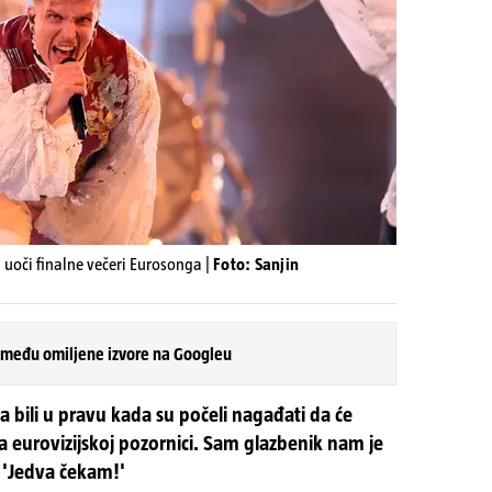
uoči finalne večeri Eurosonga |
Foto: Sanjin
 među omiljene izvore na Googleu
a bili u pravu kada su počeli nagađati da će
 eurovizijskoj pozornici. Sam glazbenik nam je
: 'Jedva čekam!'