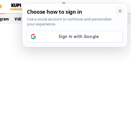
S
PRIJAVA
ogram
Vidi još…