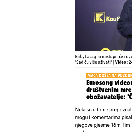
Baby Lasagna nastupit će i ov
'Sad ću više uživati'
| Video: 
MACA DOŠLA NA POZOR
Eurosong video
društvenim mre
obožavatelje: 'Č
Baby Lasagna?'
Neki su u tome prepoznali
mogu i komentarima pisal
njegove pjesme 'Rim Tim T