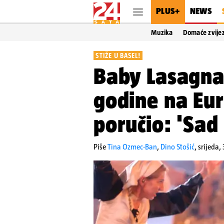
PLUS+
NEWS
Muzika
Domaće zvije
STIŽE U BASEL!
Baby Lasagna 
godine na Eu
poručio: 'Sad 
Piše
Tina Ozmec-Ban
,
Dino Stošić
,
srijeda,