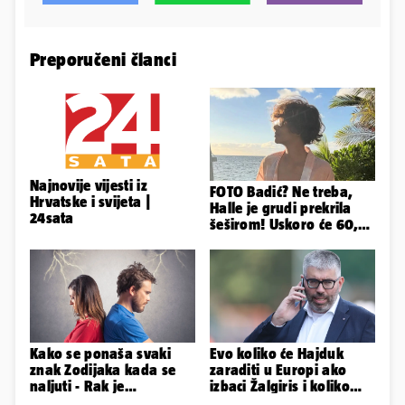
Preporučeni članci
Najnovije vijesti iz
FOTO Badić? Ne treba,
Hrvatske i svijeta |
Halle je grudi prekrila
24sata
šeširom! Uskoro će 60,
ljetuje u golim izdanjima
Kako se ponaša svaki
Evo koliko će Hajduk
znak Zodijaka kada se
zaraditi u Europi ako
naljuti - Rak je
izbaci Žalgiris i koliko
agresivan, a Vaga brzo
ako izbori ligašku fazu