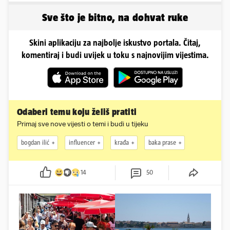
oprašta
Sve što je bitno, na dohvat ruke
Skini aplikaciju za najbolje iskustvo portala. Čitaj,
komentiraj i budi uvijek u toku s najnovijim vijestima.
Odaberi temu koju želiš pratiti
Primaj sve nove vijesti o temi i budi u tijeku
bogdan ilić
influencer
krađa
baka prase
14
50