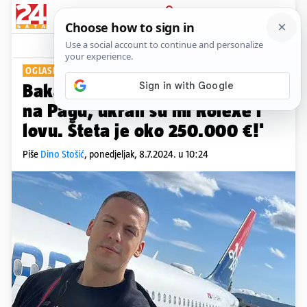
PRIJAVA
Show
Komentari
50
OGLASILA SE I POLICIJA
Baka Prase: 'Opljačkali su me
na Pagu, ukrali su mi Rolexe i
lovu. Šteta je oko 250.000 €!'
Piše
Dino Stošić
,
ponedjeljak, 8.7.2024. u 10:24