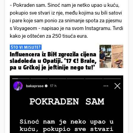
- Pokraden sam. Sinoć nam je netko upao u kuću,
pokupio sve stvari iz nje, među kojima su bili satovi
i pare koje sam ponio za snimanje spota za pjesmu
s Voyageom - napisao je na svom Instagramu. Tvrdi
kako je oštećen za 250 tisuća eura.
ŠTO VI MISLITE?
Influencera iz BiH zgrozila cijena
sladoleda u Opatiji. '17 €! Brale,
pa u Grčkoj je jeftinije nego tu!'