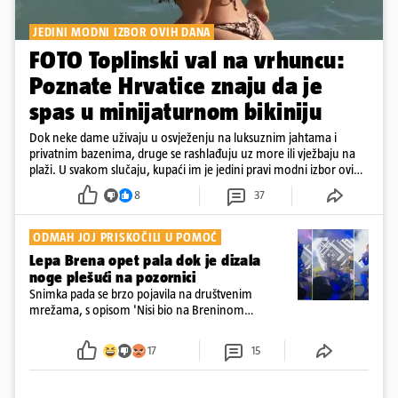
JEDINI MODNI IZBOR OVIH DANA
FOTO Toplinski val na vrhuncu:
Poznate Hrvatice znaju da je
spas u minijaturnom bikiniju
Dok neke dame uživaju u osvježenju na luksuznim jahtama i
privatnim bazenima, druge se rashlađuju uz more ili vježbaju na
plaži. U svakom slučaju, kupaći im je jedini pravi modni izbor ovih
dana
8
37
ODMAH JOJ PRISKOČILI U POMOĆ
Lepa Brena opet pala dok je dizala
noge plešući na pozornici
Snimka pada se brzo pojavila na društvenim
mrežama, s opisom 'Nisi bio na Breninom
koncertu, ako Brena nije pala pred tobom'.
Srećom, pjevačica se nije ozlijedila nego je s
17
15
osmijehom nastavila pjevati