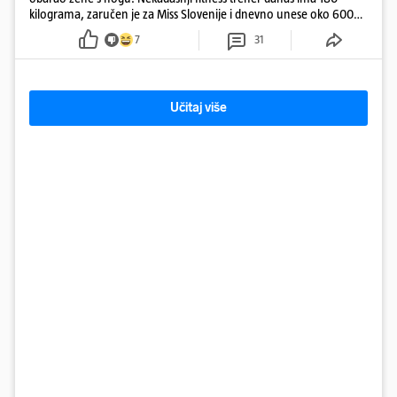
kilograma, zaručen je za Miss Slovenije i dnevno unese oko 6000
kcal.
7
31
Učitaj više