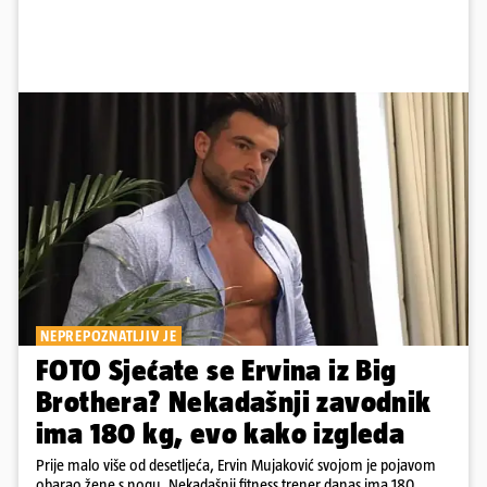
NEPREPOZNATLJIV JE
FOTO Sjećate se Ervina iz Big
Brothera? Nekadašnji zavodnik
ima 180 kg, evo kako izgleda
Prije malo više od desetljeća, Ervin Mujaković svojom je pojavom
obarao žene s nogu. Nekadašnji fitness trener danas ima 180