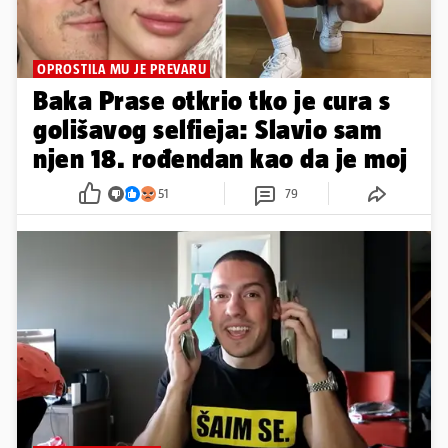
OPROSTILA MU JE PREVARU
Baka Prase otkrio tko je cura s
golišavog selfieja: Slavio sam
njen 18. rođendan kao da je moj
51
79