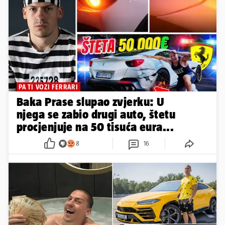
PA TI VOZI FERRARI
Baka Prase slupao zvjerku: U
njega se zabio drugi auto, štetu
procjenjuje na 50 tisuća eura...
8
16