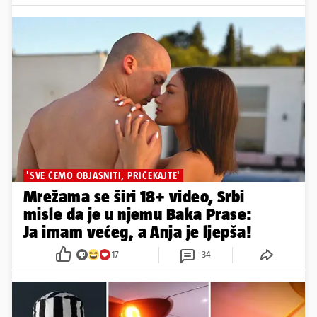
'SVE ĆEMO OBJASNITI, PRIČEKAJTE'
Mrežama se širi 18+ video, Srbi
misle da je u njemu Baka Prase:
Ja imam većeg, a Anja je ljepša!
17
34