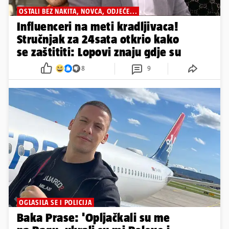
OSTALI BEZ NAKITA, NOVCA, ODJEĆE...
Influenceri na meti kradljivaca!
Stručnjak za 24sata otkrio kako
se zaštititi: Lopovi znaju gdje su
8
9
OGLASILA SE I POLICIJA
Baka Prase: 'Opljačkali su me