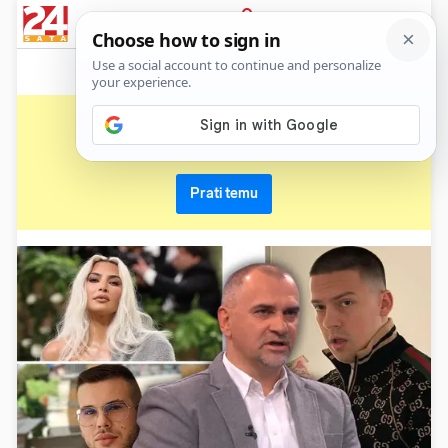
News
Show
Sport
Life&style
Video
Express
PRIJAVA
bogdan ilić
Primaj sve nove vijesti o temi i budi u tijeku
Prati temu