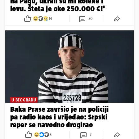
na Pagu, ukrali su mi Rolexe i
lovu. Šteta je oko 250.000 €!'
14
50
U BEOGRADU
Baka Prase završio je na policiji
pa radio kaos i vrijeđao: Srpski
reper se navodno drogirao
5
7