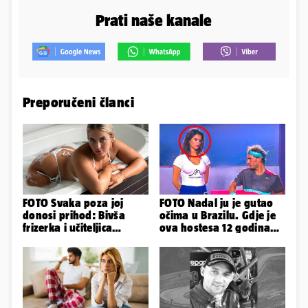
Prati naše kanale
Preporučeni članci
FOTO Svaka poza joj
FOTO Nadal ju je gutao
donosi prihod: Bivša
očima u Brazilu. Gdje je
frizerka i učiteljica
ova hostesa 12 godina
oblinama je zapalila
poslije i kako izgleda?
Instagram