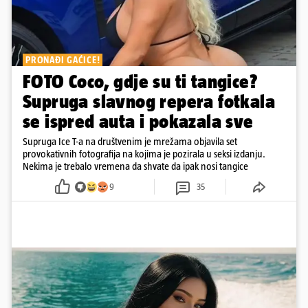
PRONAĐI GAĆICE!
FOTO Coco, gdje su ti tangice?
Supruga slavnog repera fotkala
se ispred auta i pokazala sve
Supruga Ice T-a na društvenim je mrežama objavila set
provokativnih fotografija na kojima je pozirala u seksi izdanju.
Nekima je trebalo vremena da shvate da ipak nosi tangice
9
35