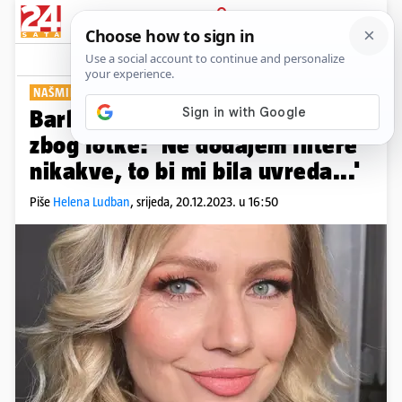
PRIJAVA
Show
Komentari
17
NAŠMINKANO IZDANJE VODITELJICE
Barbaru Kolar fanovi su napali
zbog fotke: 'Ne dodajem filtere
nikakve, to bi mi bila uvreda...'
Piše
Helena Ludban
,
srijeda, 20.12.2023. u 16:50