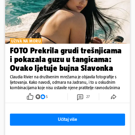
UŽIVA NA MORU
FOTO Prekrila grudi trešnjicama
i pokazala guzu u tangicama:
Ovako ljetuje bujna Slavonka
Claudia Rivier na društvenim mrežama je objavila fotografije s
ljetovanja. Kako navodi, odmara na Jadranu, i to u oskudnim
kombinacijama koje nisu ostavile njene pratitelje ravnodušnima
5
27
Učitaj više