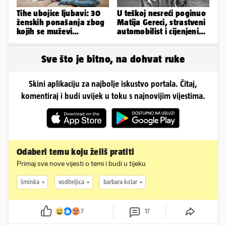
Tihe ubojice ljubavi: 30
U teškoj nesreći poginuo
ženskih ponašanja zbog
Matija Gereci, strastveni
kojih se muževi
automobilist i cijenjeni
emocionalno distanciraju
vatrogasac
Sve što je bitno, na dohvat ruke
Skini aplikaciju za najbolje iskustvo portala. Čitaj,
komentiraj i budi uvijek u toku s najnovijim vijestima.
Odaberi temu koju želiš pratiti
Primaj sve nove vijesti o temi i budi u tijeku
šminka
voditeljica
barbara kolar
7
17