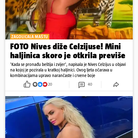
ZAGOLICALA MAŠTU
FOTO Nives diže Celzijuse! Mini
haljinica skoro je otkrila previše
'Kada se pronađu beštija i zvijer', napisala je Nives Celzijus u objavi
na kojoj je pozirala u kratkoj haljinici. Ovog ljeta očarava u
kombinacijama upravo narančaste i crvene boje
20
40