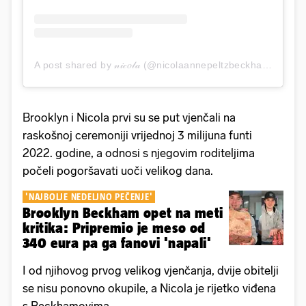
A post shared by 𝓃𝒾𝒸𝑜𝓁𝒶 (@nicolaannepeltzbeckham)
Brooklyn i Nicola prvi su se put vjenčali na
raskošnoj ceremoniji vrijednoj 3 milijuna funti
2022. godine, a odnosi s njegovim roditeljima
počeli pogoršavati uoči velikog dana.
'NAJBOLJE NEDELJNO PEČENJE'
Brooklyn Beckham opet na meti
kritika: Pripremio je meso od
340 eura pa ga fanovi 'napali'
I od njihovog prvog velikog vjenčanja, dvije obitelji
se nisu ponovno okupile, a Nicola je rijetko viđena
s Beckhamovima.