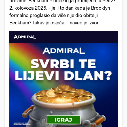
prezime 'Beckham' - hoće li ga promijeniti u Peltz?
2. kolovoza 2025. - je li to dan kada je Brooklyn
formalno proglasio da više nije dio obitelji
Beckham? Takav je osjećaj - naveo je izvor.