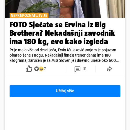
NEPREPOZNATLJIV JE
FOTO Sjećate se Ervina iz Big
Brothera? Nekadašnji zavodnik
ima 180 kg, evo kako izgleda
Prije malo više od desetljeća, Ervin Mujaković svojom je pojavom
obarao žene s nogu. Nekadašnji fitness trener danas ima 180
kilograma, zaručen je za Miss Slovenije i dnevno unese oko 6000
kcal.
7
31
Učitaj više