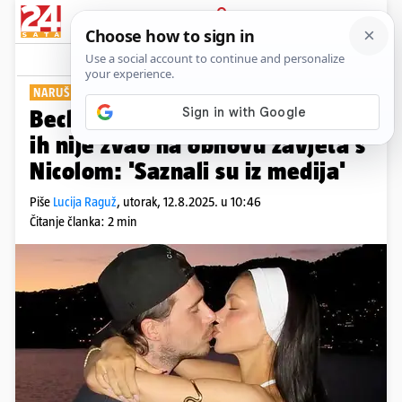
PRIJAVA
Show
Komentari
2
NARUŠENI ODNOSI
Beckhamovi shrvani! Brooklyn
ih nije zvao na obnovu zavjeta s
Nicolom: 'Saznali su iz medija'
Piše
Lucija Raguž
,
utorak, 12.8.2025. u 10:46
Čitanje članka: 2 min