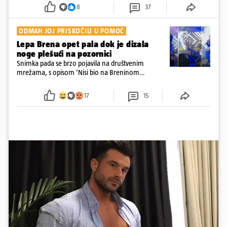
dana
8
37
ODMAH JOJ PRISKOČILI U POMOĆ
Lepa Brena opet pala dok je dizala
noge plešući na pozornici
Snimka pada se brzo pojavila na društvenim
mrežama, s opisom 'Nisi bio na Breninom
koncertu, ako Brena nije pala pred tobom'.
Srećom, pjevačica se nije ozlijedila nego je s
17
15
osmijehom nastavila pjevati