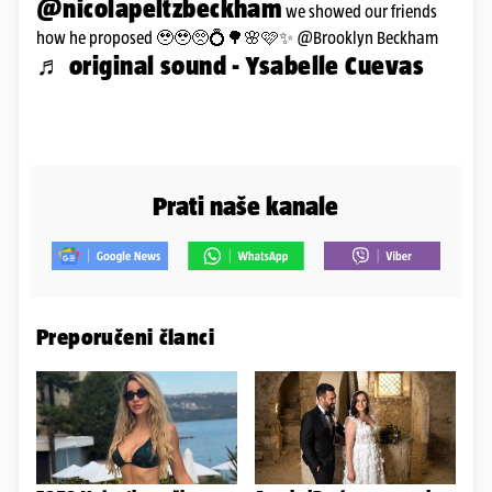
@nicolapeltzbeckham
we showed our friends
how he proposed 🥹🥹🥺💍🌳🌸🩷✨ @Brooklyn Beckham
♬ original sound - Ysabelle Cuevas
Prati naše kanale
Preporučeni članci