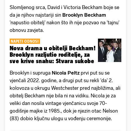
Slomljenog srca, David i Victoria Beckham boje se
da je njihov najstariji sin
Brooklyn Beckham
'napustio obitelj' nakon što ih nije pozvao na 'tajnu'
obnovu zavjeta.
NAPETI ODNOSI
Nova drama u obitelji Beckham!
Brooklyn razljutio roditelje, za
sve krive snahu: Stvara sukobe
Brooklyn i supruga
Nicola Peltz
prvi put su se
vjenčali 2022. godine, a drugi put su rekli 'da' 2.
kolovoza u okrugu Westchester pred najbližima, ali
obitelj Beckham nije bila ni na vidiku. Nicola je za
veliki dan nosila vintage vjenčanicu svoje 70-
godišnje majke iz 1985., dok je njezin otac Nelson
(83) dobio ključnu ulogu u vođenju ceremonije.