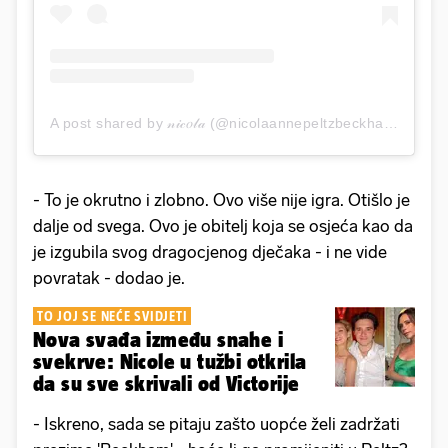
A post shared by 𝓃𝒾𝒸𝑜𝓁𝒶 (@nicolaannepeltzbeckham)
- To je okrutno i zlobno. Ovo više nije igra. Otišlo je
dalje od svega. Ovo je obitelj koja se osjeća kao da
je izgubila svog dragocjenog dječaka - i ne vide
povratak - dodao je.
TO JOJ SE NEĆE SVIDJETI
Nova svađa između snahe i
svekrve: Nicole u tužbi otkrila
da su sve skrivali od Victorije
- Iskreno, sada se pitaju zašto uopće želi zadržati