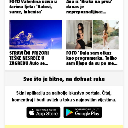
FOTO Valentina uživa u
Ana iz 'Braka na prvu'
čarima ljeta: 'Valovi,
danas je
sunce, lubenica'
neprepoznatljiva:
Odselila je iz Hrvatske, a
ovako sad izgleda
STRAVIČNI PRIZORI
FOTO 'Dala sam otkaz
TEŠKE NESREĆE U
kao programerka. Toliko
ZAGREBU Auto se
sam lijepa da su po meni
prepolovio, čovjek
napravili lutku'
poginuo
Sve što je bitno, na dohvat ruke
Skini aplikaciju za najbolje iskustvo portala. Čitaj,
komentiraj i budi uvijek u toku s najnovijim vijestima.