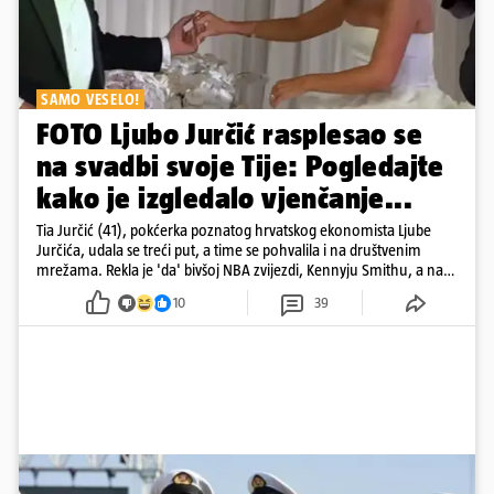
SAMO VESELO!
FOTO Ljubo Jurčić rasplesao se
na svadbi svoje Tije: Pogledajte
kako je izgledalo vjenčanje...
Tia Jurčić (41), pokćerka poznatog hrvatskog ekonomista Ljube
Jurčića, udala se treći put, a time se pohvalila i na društvenim
mrežama. Rekla je 'da' bivšoj NBA zvijezdi, Kennyju Smithu, a na
snimkama i fotografijama je pokazala vesele trenutke s vjenčanja
10
39