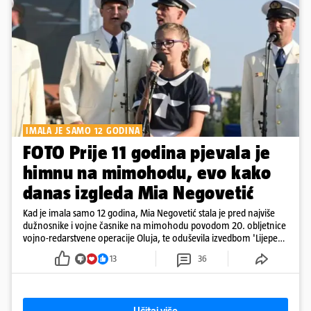
IMALA JE SAMO 12 GODINA
FOTO Prije 11 godina pjevala je
himnu na mimohodu, evo kako
danas izgleda Mia Negovetić
Kad je imala samo 12 godina, Mia Negovetić stala je pred najviše
dužnosnike i vojne časnike na mimohodu povodom 20. obljetnice
vojno-redarstvene operacije Oluja, te oduševila izvedbom 'Lijepe
naše'
13
36