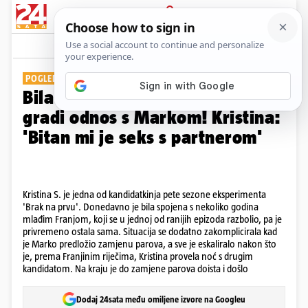
PRIJAVA
Galerija
Komentari
51
POGLEDAJTE KAKO SE MIJENJALA
Bila je spojena s Franjom, a sad
gradi odnos s Markom! Kristina:
'Bitan mi je seks s partnerom'
Kristina S. je jedna od kandidatkinja pete sezone eksperimenta
'Brak na prvu'. Donedavno je bila spojena s nekoliko godina
mlađim Franjom, koji se u jednoj od ranijih epizoda razbolio, pa je
privremeno ostala sama. Situacija se dodatno zakomplicirala kad
je Marko predložio zamjenu parova, a sve je eskaliralo nakon što
je, prema Franjinim riječima, Kristina provela noć s drugim
kandidatom. Na kraju je do zamjene parova doista i došlo
Dodaj 24sata među omiljene izvore na Googleu