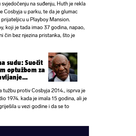
svjedočenju na suđenju, Huth je rekla
ele Cosbyja u parku, te da je glumac
u prijateljicu u Playboy Mansion.
by, koji je tada imao 37 godina, napao,
ni čin bez njezina pristanka, što je
na sudu: Suočit
nom optužbom za
vljanje...
la tužbu protiv Cosbyja 2014., isprva je
io 1974. kada je imala 15 godina, ali je
griješila u vezi godine i da se to