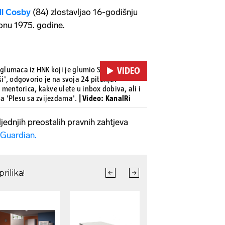
ll Cosby
(84) zlostavljao 16-godišnju
onu 1975. godine.
 glumaca iz HNK koji je glumio Sandija u
VIDEO
ši', odgovorio je na svoja 24 pitanja.
mentorica, kakve ulete u inbox dobiva, ali i
na 'Plesu sa zvijezdama'.
| Video: KanalRi
jednjih preostalih pravnih zahtjeva
 Guardian.