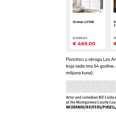
Porotnici u okrugu Los Ang
koja sada ima 64 godine, d
milijuna kuna).
Actor and comedian Bill Cosby arr
at the Montgomery County Cour
MCDERMID/REUTERS/PIXSELL