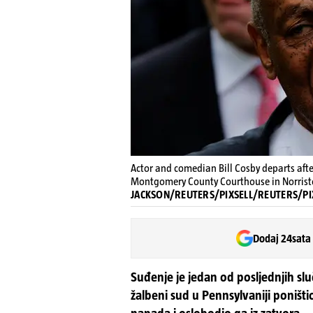
Actor and comedian Bill Cosby departs after
Montgomery County Courthouse in Norrist
JACKSON/REUTERS/PIXSELL/REUTERS/PI
Dodaj 24sata
Suđenje je jedan od posljednjih sl
žalbeni sud u Pennsylvaniji poniš