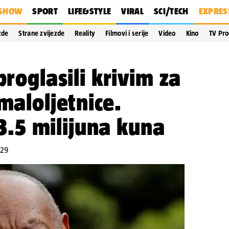
SHOW
SPORT
LIFE&STYLE
VIRAL
SCI/TECH
EXPRES
zde
Strane zvijezde
Reality
Filmovi i serije
Video
Kino
TV Pr
proglasili krivim za
maloljetnice.
j 3.5 milijuna kuna
:29