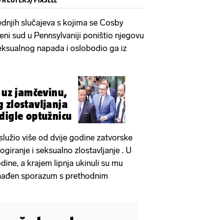
ednjih slučajeva s kojima se Cosby
eni sud u Pennsylvaniji poništio njegovu
eksualnog napada i oslobodio ga iz
i uz jamčevinu,
 zlostavljanja
digle optužnicu
užio više od dvije godine zatvorske
giranje i seksualno zlostavljanje . U
dine, a krajem lipnja ukinuli su mu
onađen sporazum s prethodnim