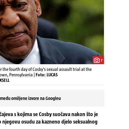
7
 the fourth day of Cosby's sexual assault trial at the
own, Pennsylvania |
Foto: LUCAS
XSELL
 među omiljene izvore na Googleu
učajeva s kojima se Cosby suočava nakon što je
tio njegovu osudu za kazneno djelo seksualnog