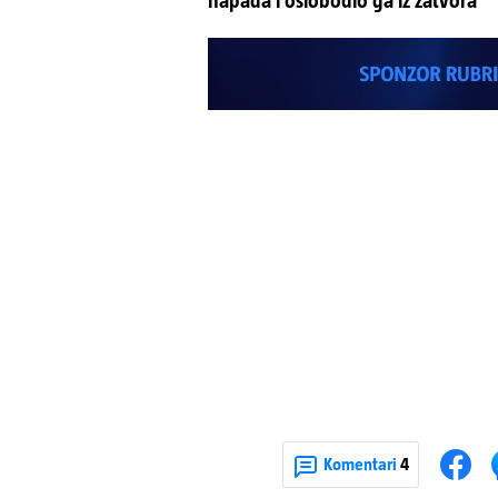
napada i oslobodio ga iz zatvora
Komentari
4