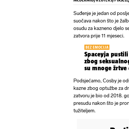
Suđenje je jedan od poslj
suočava nakon što je žalb
osudu za kazneno djelo s
zatvora prije 11 mjeseci.
BEZ EMOCIJA
Spaceyja pustil
zbog seksualnog
su mnoge žrtve 
Podsjećamo, Cosby je odsl
kazne zbog optužbe za dro
zatvoru je bio od 2018. go
presudu nakon što je pr
tužiteljem.