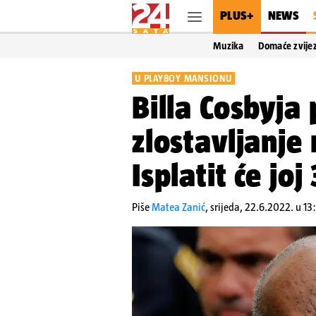
PLUS+
NEWS
Muzika
Domaće zvije
U PLAYBOY MANSIONU
Billa Cosbyja 
zlostavljanje 
Isplatit će jo
Piše
Matea Zanić
,
srijeda, 22.6.2022. u 13