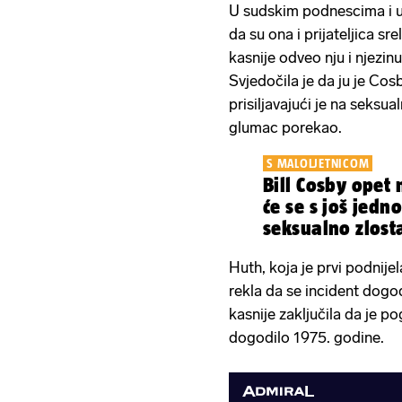
U sudskim podnescima i u 
da su ona i prijateljica sr
kasnije odveo nju i njezin
Svjedočila je da ju je Cos
prisiljavajući je na seksual
glumac porekao.
S MALOLJETNICOM
Bill Cosby opet 
će se s još jed
seksualno zlosta
Huth, koja je prvi podnije
rekla da se incident dogod
kasnije zaključila da je po
dogodilo 1975. godine.