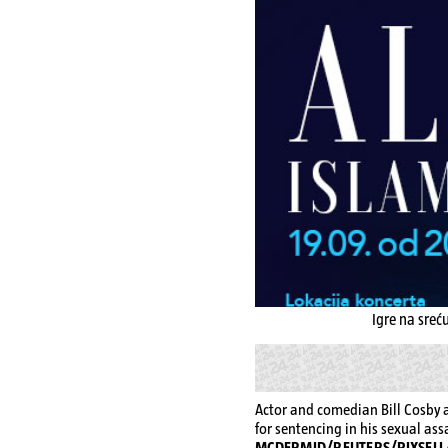
Igre na sreć
Actor and comedian Bill Cosby
for sentencing in his sexual ass
MCDERMID/REUTERS/PIXSELL