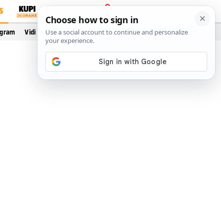
S
PRIJAVA
ogram
Vidi još…