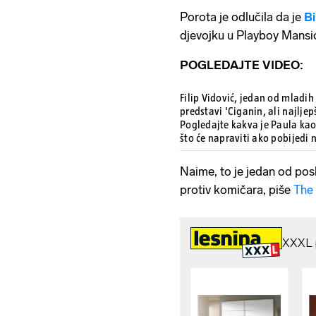
Porota je odlučila da je
Bi
djevojku u Playboy Mansi
POGLEDAJTE VIDEO:
Filip Vidović, jedan od mladih
predstavi 'Ciganin, ali najljep
Pogledajte kakva je Paula kao 
što će napraviti ako pobijedi 
Naime, to je jedan od posl
protiv komičara, piše
The