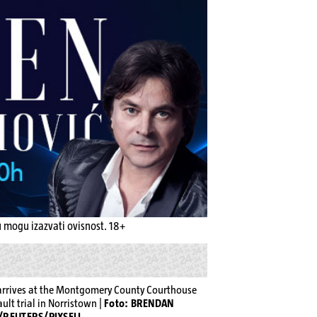
u mogu izazvati ovisnost. 18+
 arrives at the Montgomery County Courthouse
ault trial in Norristown |
Foto: BRENDAN
/REUTERS/PIXSELL