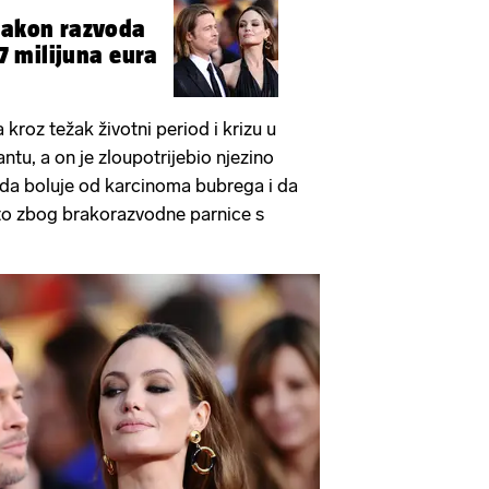
nakon razvoda
77 milijuna eura
a kroz težak životni period i krizu u
antu, a on je zloupotrijebio njezino
e da boluje od karcinoma bubrega i da
 to zbog brakorazvodne parnice s