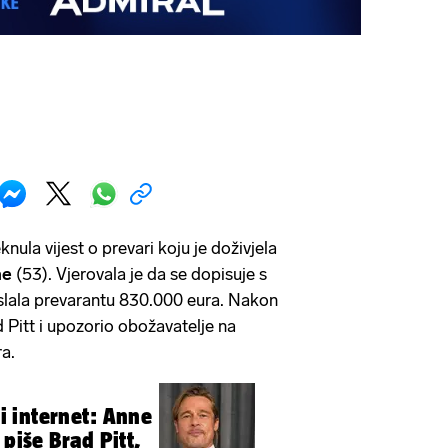
ula vijest o prevari koju je doživjela
ne
(53). Vjerovala je da se dopisuje s
slala prevarantu 830.000 eura. Nakon
 Pitt i upozorio obožavatelje na
a.
li internet: Anne
 piše Brad Pitt,