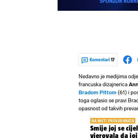
Komentari
17
Nedavno je medijima odjekn
francuska dizajnerica
An
Bradom Pittom
(61) i po
toga oglasio se pravi Brad
opasnost od takvih prevar
NA METI PREVARANATA
Smije joj se cije
vjerovala da joj