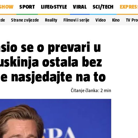
SHOW
SPORT
LIFE&STYLE
VIRAL
SCI/TECH
EXPRES
zde
Strane zvijezde
Reality
Filmovi i serije
Video
Kino
TV Pr
sio se o prevari u
uskinja ostala bez
e nasjedajte na to
Čitanje članka: 2 min