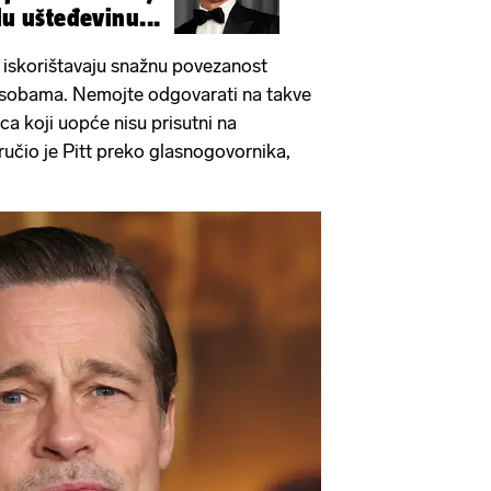
lu ušteđevinu...
i iskorištavaju snažnu povezanost
osobama. Nemojte odgovarati na takve
a koji uopće nisu prisutni na
učio je Pitt preko glasnogovornika,