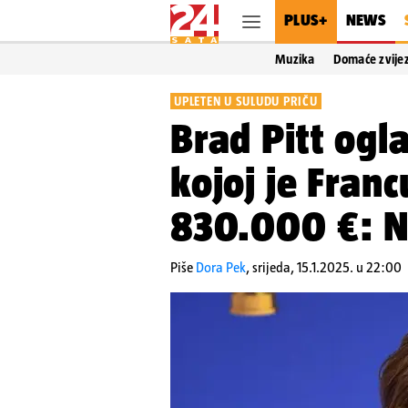
PLUS+
NEWS
Muzika
Domaće zvije
UPLETEN U SULUDU PRIČU
Brad Pitt ogla
kojoj je Franc
830.000 €: N
Piše
Dora Pek
,
srijeda, 15.1.2025. u 22:00