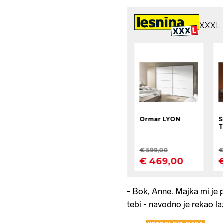
- Bok, Anne. Majka mi je pu
tebi - navodno je rekao laž