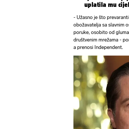
uplatila mu cije
- Užasno je što prevarant
obožavatelja sa slavnim 
poruke, osobito od glumac
društvenim mrežama - por
a prenosi Independent.