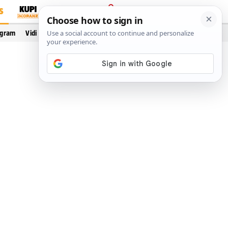
S
PRIJAVA
ogram
Vidi još…