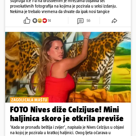
Supruga Ice T-a na društvenim je mrežama objavila set
provokativnih fotografija na kojima je pozirala u seksi izdanju.
Nekima je trebalo vremena da shvate da ipak nosi tangice
14
56
ZAGOLICALA MAŠTU
FOTO Nives diže Celzijuse! Mini
haljinica skoro je otkrila previše
'Kada se pronađu beštija i zvijer', napisala je Nives Celzijus u objavi
na kojoj je pozirala u kratkoj haljinici. Ovog ljeta očarava u