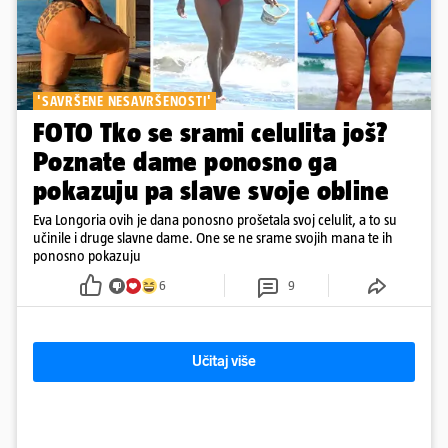
'SAVRŠENE NESAVRŠENOSTI'
FOTO Tko se srami celulita još?
Poznate dame ponosno ga
pokazuju pa slave svoje obline
Eva Longoria ovih je dana ponosno prošetala svoj celulit, a to su
učinile i druge slavne dame. One se ne srame svojih mana te ih
ponosno pokazuju
6
9
Učitaj više