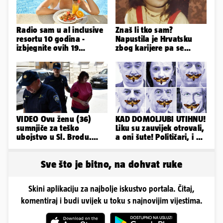
Radio sam u al inclusive
Znaš li tko sam?
resortu 10 godina -
Napustila je Hrvatsku
izbjegnite ovih 19
zbog karijere pa se
grešaka i olakšajte si
zaljubila u 15 godina
odmor
starijeg
VIDEO Ovu ženu (36)
KAD DOMOLJUBI UTIHNU!
sumnjiče za teško
Liku su zauvijek otrovali,
ubojstvo u Sl. Brodu.
a oni šute! Političari, i vi
Doveli su je na
ste odgovorni
ispitivanje
Sve što je bitno, na dohvat ruke
Skini aplikaciju za najbolje iskustvo portala. Čitaj,
komentiraj i budi uvijek u toku s najnovijim vijestima.