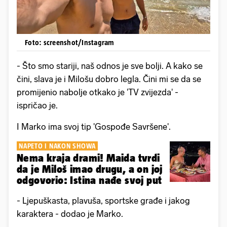
Foto: screenshot/Instagram
- Što smo stariji, naš odnos je sve bolji. A kako se
čini, slava je i Milošu dobro legla. Čini mi se da se
promijenio nabolje otkako je 'TV zvijezda' -
ispričao je.
I Marko ima svoj tip 'Gospođe Savršene'.
NAPETO I NAKON SHOWA
Nema kraja drami! Maida tvrdi
da je Miloš imao drugu, a on joj
odgovorio: Istina nađe svoj put
- Ljepuškasta, plavuša, sportske građe i jakog
karaktera - dodao je Marko.