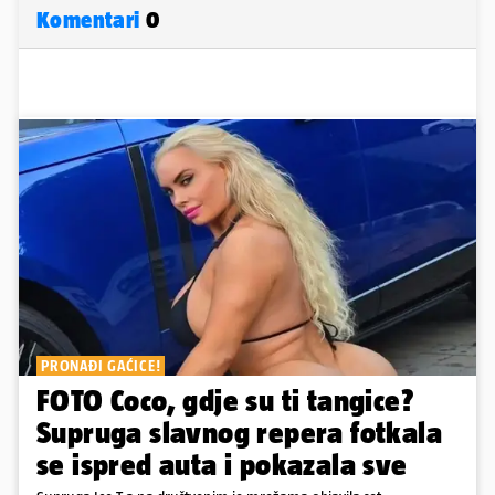
Komentari
0
PRONAĐI GAĆICE!
FOTO Coco, gdje su ti tangice?
Supruga slavnog repera fotkala
se ispred auta i pokazala sve