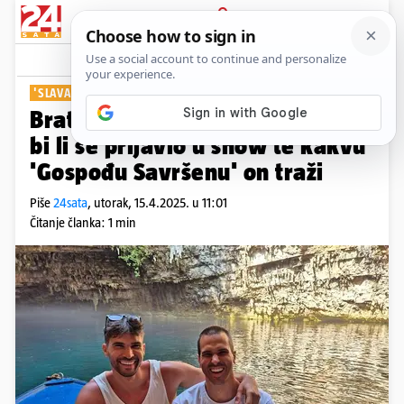
PRIJAVA
Show
Komentari
0
'SLAVA MU JE DOBRO LEGLA'
Brat 'Savršenog' Miloša otkrio
bi li se prijavio u show te kakvu
'Gospođu Savršenu' on traži
Piše
24sata
,
utorak, 15.4.2025. u 11:01
Čitanje članka: 1 min