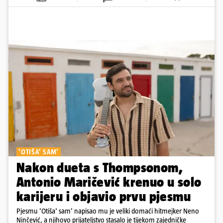
'OTIŠA' SAM'
Nakon dueta s Thompsonom,
Antonio Maričević krenuo u solo
karijeru i objavio prvu pjesmu
Pjesmu 'Otiša' sam' napisao mu je veliki domaći hitmejker Neno
Ninčević, a njihovo prijateljstvo stasalo je tijekom zajedničke