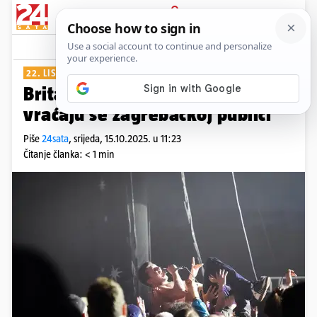
PRIJAVA
Show
Komentari
0
22. LISTOPADA
Britanski post-punkeri shame
vraćaju se zagrebačkoj publici
Piše
24sata
,
srijeda, 15.10.2025. u 11:23
Čitanje članka: < 1 min