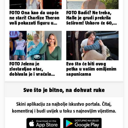
FOTO Ona kao da uopće
FOTO Badić? Ne treba,
ne stari! Charlize Theron
Halle je grudi prekrila
voli pokazati figuru u
šeširom! Uskoro će 60,
golišavim izdanjima...
ljetuje u golim izdanjima
FOTO Jelenu je
Evo što će biti ovog
zlostavljao otac,
petka u vašim omiljenim
dobivala je i vraćala
sapunicama
kilograme: 'Brutalno me
tukao šakama'
Sve što je bitno, na dohvat ruke
Skini aplikaciju za najbolje iskustvo portala. Čitaj,
komentiraj i budi uvijek u toku s najnovijim vijestima.