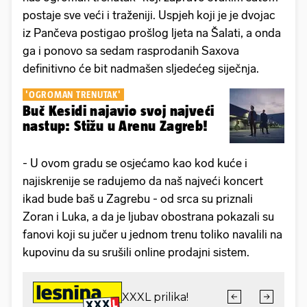
postaje sve veći i traženiji. Uspjeh koji je je dvojac
iz Pančeva postigao prošlog ljeta na Šalati, a onda
ga i ponovo sa sedam rasprodanih Saxova
definitivno će bit nadmašen sljedećeg siječnja.
'OGROMAN TRENUTAK'
Buč Kesidi najavio svoj najveći
nastup: Stižu u Arenu Zagreb!
- U ovom gradu se osjećamo kao kod kuće i
najiskrenije se radujemo da naš najveći koncert
ikad bude baš u Zagrebu - od srca su priznali
Zoran i Luka, a da je ljubav obostrana pokazali su
fanovi koji su jučer u jednom trenu toliko navalili na
kupovinu da su srušili online prodajni sistem.