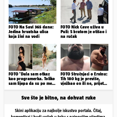
FOTO Na Savi 365 dana:
FOTO Nick Cave uživa u
Jedina hrvatska ulica
Puli: S bratom je otišao i
koja živi na vodi
na ručak
FOTO 'Dala sam otkaz
FOTO Stručnjaci o Ervinu:
kao programerka. Toliko
Tih 180 kg je previše,
sam lijepa da su po meni
vježbao on ili ne, prijete
napravili lutku'
mu mnoge komplikacije
Sve što je bitno, na dohvat ruke
Skini aplikaciju za najbolje iskustvo portala. Čitaj,
komentiraj i budi uvijek u toku s najnovijim vijestima.