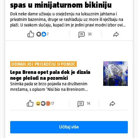
spas u minijaturnom bikiniju
Dok neke dame uživaju u osvježenju na luksuznim jahtama i
privatnim bazenima, druge se rashlađuju uz more ili vježbaju na
plaži. U svakom slučaju, kupaći im je jedini pravi modni izbor ovih
dana
7
36
ODMAH JOJ PRISKOČILI U POMOĆ
Lepa Brena opet pala dok je dizala
noge plešući na pozornici
Snimka pada se brzo pojavila na društvenim
mrežama, s opisom 'Nisi bio na Breninom
koncertu, ako Brena nije pala pred tobom'.
Srećom, pjevačica se nije ozlijedila nego je s
17
14
osmijehom nastavila pjevati
Učitaj više