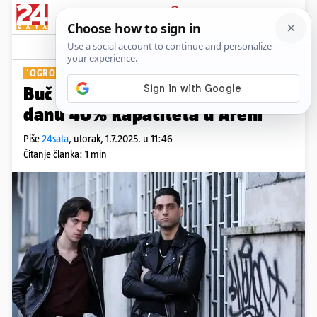
PRIJAVA
Show
Komentari
0
'OGROMAN TRENUTAK'
Buč Kesidi prodali su u jednom
danu 40% kapaciteta u Areni
Piše
24sata
,
utorak, 1.7.2025. u 11:46
Čitanje članka: 1 min