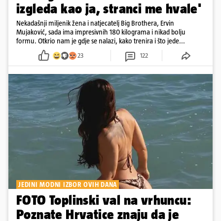
izgleda kao ja, stranci me hvale'
Nekadašnji miljenik žena i natjecatelj Big Brothera, Ervin
Mujaković, sada ima impresivnih 180 kilograma i nikad bolju
formu. Otkrio nam je gdje se nalazi, kako trenira i što jede...
23
122
JEDINI MODNI IZBOR OVIH DANA
FOTO Toplinski val na vrhuncu:
Poznate Hrvatice znaju da je