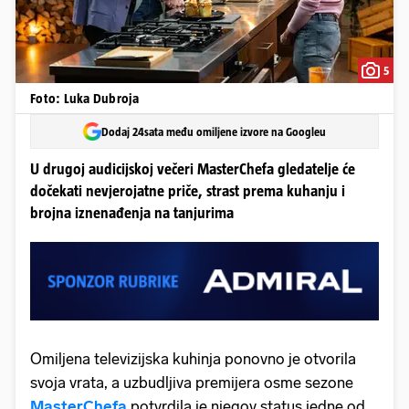
5
Foto: Luka Dubroja
Dodaj 24sata među omiljene izvore na Googleu
U drugoj audicijskoj večeri MasterChefa gledatelje će
dočekati nevjerojatne priče, strast prema kuhanju i
brojna iznenađenja na tanjurima
Omiljena televizijska kuhinja ponovno je otvorila
svoja vrata, a uzbudljiva premijera osme sezone
MasterChefa
potvrdila je njegov status jedne od