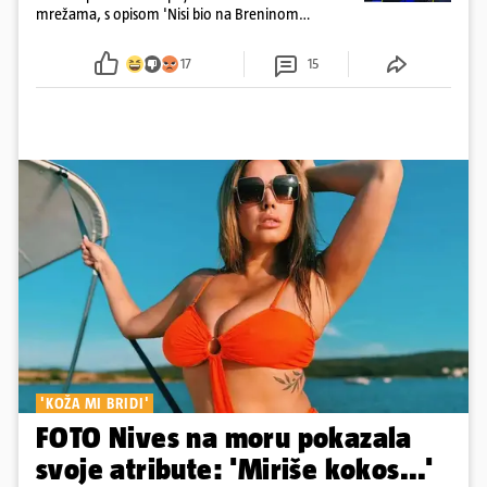
mrežama, s opisom 'Nisi bio na Breninom
koncertu, ako Brena nije pala pred tobom'.
Srećom, pjevačica se nije ozlijedila nego je s
17
15
osmijehom nastavila pjevati
'KOŽA MI BRIDI'
FOTO Nives na moru pokazala
svoje atribute: 'Miriše kokos...'