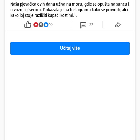
Naša pjevačica ovih dana uživa na moru, gdje se opušta na suncu i
u vožnji gliserom. Pokazala je na Instagramu kako se provodi, ali i
kako joj stoje različiti kupaći kostimi...
10
27
Učitaj više