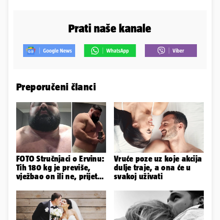
Prati naše kanale
Preporučeni članci
FOTO Stručnjaci o Ervinu:
Vruće poze uz koje akcija
Tih 180 kg je previše,
dulje traje, a ona će u
vježbao on ili ne, prijete
svakoj uživati
mu mnoge komplikacije