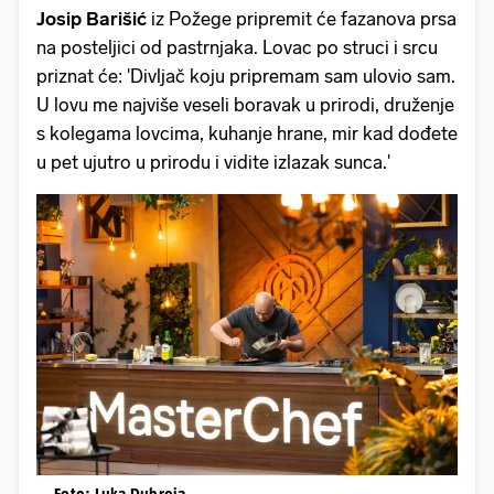
Josip Barišić
iz Požege pripremit će fazanova prsa
na posteljici od pastrnjaka. Lovac po struci i srcu
priznat će: 'Divljač koju pripremam sam ulovio sam.
U lovu me najviše veseli boravak u prirodi, druženje
s kolegama lovcima, kuhanje hrane, mir kad dođete
u pet ujutro u prirodu i vidite izlazak sunca.'
Foto: Luka Dubroja