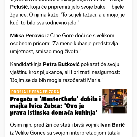
Pelušić
, koja će pripremiti jelo svoje bake – bijele
žgance. O njima kaže: 'To su jeli težaci, a u mojoj je
kući to bilo svakodnevno jelo.'
Milika Perović
iz Crne Gore doći će s velikom
osobnom pričom: 'Za mene kuhanje predstavlja
umjetnost, smisao mog života.'
Kandidatkinja
Petra Butković
pokazat će svoju
vještinu kroz pljukance, ali i priznati nesigurnost:
'Bojim se da bih mogla razočarati Maria.'
PROŠLA JE PRVA EPIZODA
Pregaču u 'MasterChefu' dobila i
majka Ivice Zubca: 'Ovo je
prava istinska domaća kuhinja'
Osim njih, pred žiri će stati i bivši vojnik
Ivan Barić
i
z Velike Gorice sa svojom interpretacijom tataki