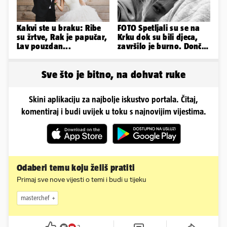
Kakvi ste u braku: Ribe
FOTO Spetljali su se na
su žrtve, Rak je papučar,
Krku dok su bili djeca,
Lav pouzdan...
završilo je burno. Dončić
i Anamaria u novoj fazi
Sve što je bitno, na dohvat ruke
Skini aplikaciju za najbolje iskustvo portala. Čitaj,
komentiraj i budi uvijek u toku s najnovijim vijestima.
Odaberi temu koju želiš pratiti
Primaj sve nove vijesti o temi i budi u tijeku
masterchef