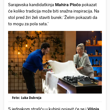
Sarajevska kandidatkinja
Mahira Pločo
pokazat
će koliko tradicija može biti snažna inspiracija. Na
stol pred žiri želi staviti burek: 'Želim pokazati da
to mogu za pola sata.'
Foto: Luka Dubroja
S jednakom strašću u kuhinji pojavit će se i
Višnja