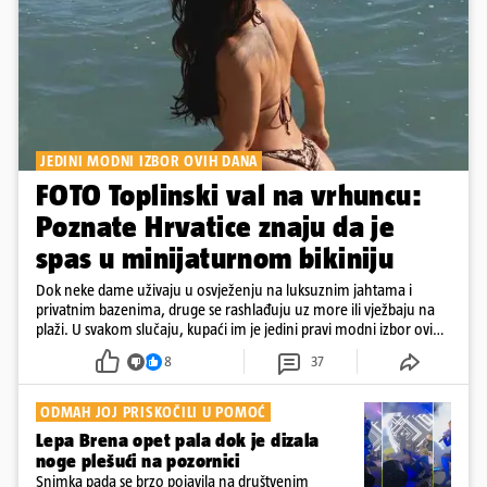
JEDINI MODNI IZBOR OVIH DANA
FOTO Toplinski val na vrhuncu:
Poznate Hrvatice znaju da je
spas u minijaturnom bikiniju
Dok neke dame uživaju u osvježenju na luksuznim jahtama i
privatnim bazenima, druge se rashlađuju uz more ili vježbaju na
plaži. U svakom slučaju, kupaći im je jedini pravi modni izbor ovih
dana
8
37
ODMAH JOJ PRISKOČILI U POMOĆ
Lepa Brena opet pala dok je dizala
noge plešući na pozornici
Snimka pada se brzo pojavila na društvenim