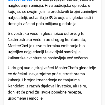
najgledanijih emisija. Prva audicijska epizoda, u
kojoj su se svojim jelima predstavili brojni zanimljivi
natjecatelji, ostvarila je 39% udjela u gledanosti i
dosegla više od pola milijuna gledatelja.
S dvostruko većom gledanošću od prvog te
šesterostruko većom od drugog konkurenta,
MasterChef je u svom terminu emitiranja bio
uvjerljivo najgledaniji televizijski sadržaj, a
kulinarske avanture se nastavljaju već večeras.
U drugoj audicijskoj večeri MasterChefa gledatelje
će dočekati nevjerojatne priče, strast prema
kuhanju i brojna iznenađenja na tanjurima.
Kandidati iz raznih dijelova Hrvatske, ali i šire,
donijet će pred žiri svoje posebne recepte,
uspomene i emocije.