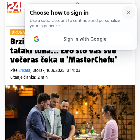
PRIJAVA
Show
Komentari
0
DRUGA EPIZODA
Brzi burek, bakini bijeli žganci,
tataki tuna... Evo što vas sve
večeras čeka u 'MasterChefu'
Piše
24sata
,
utorak, 16.9.2025. u 14:03
Čitanje članka: 2 min