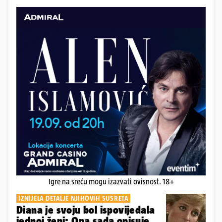
Igre na sreću mogu izazvati ovisnost. 18+
IZNIJELA DETALJE NJIHOVIH SUSRETA
Diana je svoju bol ispovijedala
jednoj ženi: Ona sada opisuje