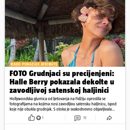
RADO POKAZUJE ATRIBUTE
FOTO Grudnjaci su precijenjeni:
Halle Berry pokazala dekolte u
zavodljivoj satenskoj haljinici
Hollywoodska glumica od ljetovanja na Fidžiju oprostila se
fotografijama na kojima nosi zavodljivu satensku haljinicu, ispod
koje nije obukla grudnjak. S otoka je svakodnevno objavljivala
fotografije u kupaćem
1
13