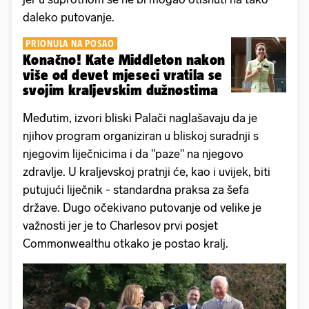
daleko putovanje.
PRIONULA NA POSAO
Konačno! Kate Middleton nakon
više od devet mjeseci vratila se
svojim kraljevskim dužnostima
Međutim, izvori bliski Palači naglašavaju da je
njihov program organiziran u bliskoj suradnji s
njegovim liječnicima i da ''paze'' na njegovo
zdravlje. U kraljevskoj pratnji će, kao i uvijek, biti
putujući liječnik - standardna praksa za šefa
države. Dugo očekivano putovanje od velike je
važnosti jer je to Charlesov prvi posjet
Commonwealthu otkako je postao kralj.