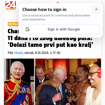
PRIJAVA
Show
Komentari
1
PUTUJE U AUSTRALIJU
Charles pauzira s liječenjem na
11 dana i to zbog dalekog puta:
'Dolazi tamo prvi put kao kralj'
Piše
24sata
,
utorak, 8.10.2024. u 17:30