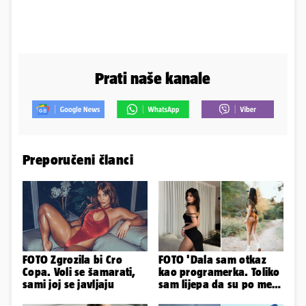
Prati naše kanale
Preporučeni članci
FOTO Zgrozila bi Cro
FOTO 'Dala sam otkaz
Copa. Voli se šamarati,
kao programerka. Toliko
sami joj se javljaju
sam lijepa da su po meni
napravili lutku'