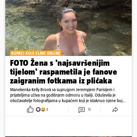
KUPAĆI KOJI SLAVI OBLINE
FOTO Žena s 'najsavršenijim
tijelom' raspametila je fanove
zaigranim fotkama iz plićaka
Manekenka Kelly Brook sa suprugom Jeremyjem Parisijem i
prijateljima uživa na godišnjem odmoru u Italiji. Oduševila je
obožavatelje fotografijama u kupaćem koji je istaknuo njene bujne
obline
4
15