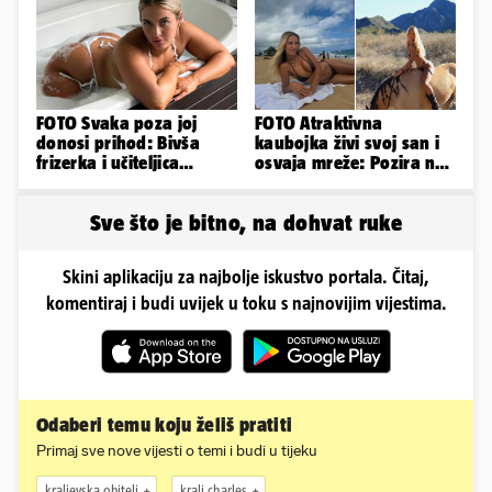
FOTO Svaka poza joj
FOTO Atraktivna
donosi prihod: Bivša
kaubojka živi svoj san i
frizerka i učiteljica
osvaja mreže: Pozira na
oblinama je zapalila
konjima, nastupa na
Instagram
rodeu...
Sve što je bitno, na dohvat ruke
Skini aplikaciju za najbolje iskustvo portala. Čitaj,
komentiraj i budi uvijek u toku s najnovijim vijestima.
Odaberi temu koju želiš pratiti
Primaj sve nove vijesti o temi i budi u tijeku
kraljevska obitelj
kralj charles