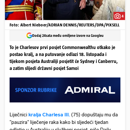
4
Foto: Albert Nieboer/ADRIAN DENNIS/REUTERS/DPA/PIXSELL
Dodaj 24sata među omiljene izvore na Googleu
To je Charlesov prvi posjet Commonwealthu otkako je
postao kralj, a na putovanje odlazi 18. listopada i
tijekom posjeta Australiji posjetit će Sydney i Canberru,
a zatim slijedi državni posjet Samoi
Liječnici
kralja Charlesa III.
(75) dopuštaju mu da
''pauzira'' liječenje raka kako bi sljedeći tjedan
odletio u Australiju u službeni posjet, piše Daily