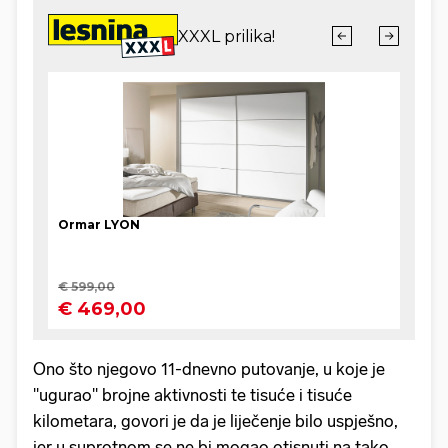
Ono što njegovo 11-dnevno putovanje, u koje je
''ugurao'' brojne aktivnosti te tisuće i tisuće
kilometara, govori je da je liječenje bilo uspješno,
jer u suprotnom se ne bi mogao otisnuti na tako