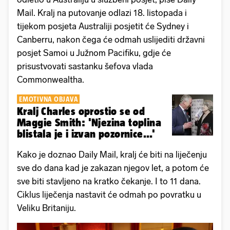
Mail. Kralj na putovanje odlazi 18. listopada i
tijekom posjeta Australiji posjetit će Sydney i
Canberru, nakon čega će odmah uslijediti državni
posjet Samoi u Južnom Pacifiku, gdje će
prisustvovati sastanku šefova vlada
Commonwealtha.
EMOTIVNA OBJAVA
Kralj Charles oprostio se od
Maggie Smith: 'Njezina toplina
blistala je i izvan pozornice...'
Kako je doznao Daily Mail, kralj će biti na liječenju
sve do dana kad je zakazan njegov let, a potom će
sve biti stavljeno na kratko čekanje. I to 11 dana.
Ciklus liječenja nastavit će odmah po povratku u
Veliku Britaniju.