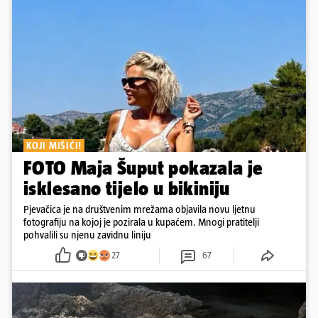
KOJI MIŠIĆI!
FOTO Maja Šuput pokazala je
isklesano tijelo u bikiniju
Pjevačica je na društvenim mrežama objavila novu ljetnu
fotografiju na kojoj je pozirala u kupaćem. Mnogi pratitelji
pohvalili su njenu zavidnu liniju
27
67