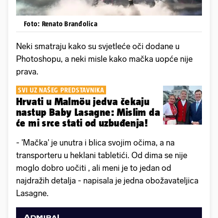
Foto: Renato Branđolica
Neki smatraju kako su svjetleće oči dodane u
Photoshopu, a neki misle kako mačka uopće nije
prava.
SVI UZ NAŠEG PREDSTAVNIKA
Hrvati u Malmöu jedva čekaju
nastup Baby Lasagne: Mislim da
će mi srce stati od uzbuđenja!
- 'Mačka' je unutra i blica svojim očima, a na
transporteru u heklani tabletići. Od dima se nije
moglo dobro uočiti , ali meni je to jedan od
najdražih detalja - napisala je jedna obožavateljica
Lasagne.