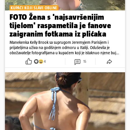
KUPAĆI KOJI SLAVI OBLINE
FOTO Žena s 'najsavršenijim
tijelom' raspametila je fanove
zaigranim fotkama iz plićaka
Manekenka Kelly Brook sa suprugom Jeremyjem Parisijem i
prijateljima uživa na godišnjem odmoru u Italiji. Oduševila je
obožavatelje fotografijama u kupaćem koji je istaknuo njene bujne
obline
4
15