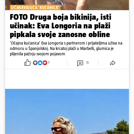
OČARAVAJUĆA 'KUĆANICA'
FOTO Druga boja bikinija, isti
učinak: Eva Longoria na plaži
pipkala svoje zanosne obline
'Očajna kućanica' Eva Longoria s partnerom i prijateljima uživa na
odmoru u Španjolskoj. Na krcatoj plaži u Marbelli, glumica je
plijenila pažnju svojom pojavom
7
11