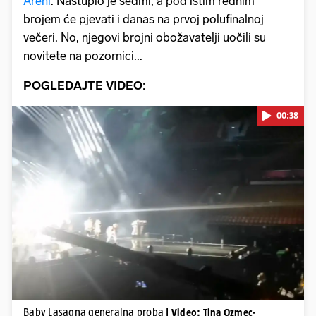
Areni
. Nastupio je sedmi, a pod istim rednim
brojem će pjevati i danas na prvoj polufinalnoj
večeri. No, njegovi brojni obožavatelji uočili su
novitete na pozornici...
POGLEDAJTE VIDEO:
00:38
Pokretanje videa...
Baby Lasagna generalna proba
| Video: Tina Ozmec-