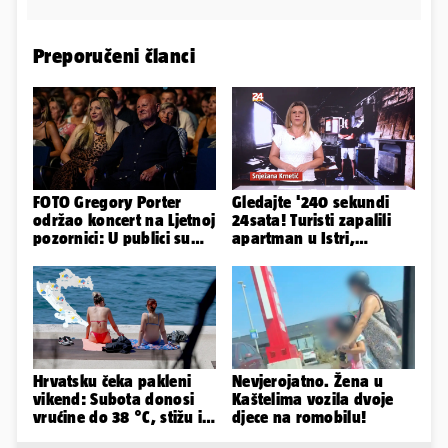
Preporučeni članci
FOTO Gregory Porter
Gledajte '240 sekundi
održao koncert na Ljetnoj
24sata! Turisti zapalili
pozornici: U publici su
apartman u Istri,
bili Mateša i Blanka
vlasnik: 'Sezona mi je
završena'
Hrvatsku čeka pakleni
Nevjerojatno. Žena u
vikend: Subota donosi
Kaštelima vozila dvoje
vrućine do 38 °C, stižu i
djece na romobilu!
grmljavinski pljuskovi