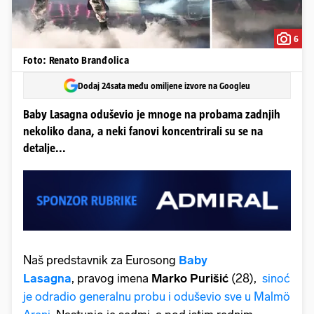
6
Foto: Renato Branđolica
Dodaj 24sata među omiljene izvore na Googleu
Baby Lasagna oduševio je mnoge na probama zadnjih
nekoliko dana, a neki fanovi koncentrirali su se na
detalje...
Naš predstavnik za Eurosong
Baby
Lasagna
, pravog imena
Marko Purišić
(28),
sinoć
je odradio generalnu probu i oduševio sve u Malmö