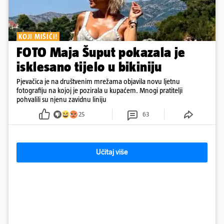
KOJI MIŠIĆI!
FOTO Maja Šuput pokazala je
isklesano tijelo u bikiniju
Pjevačica je na društvenim mrežama objavila novu ljetnu
fotografiju na kojoj je pozirala u kupaćem. Mnogi pratitelji
pohvalili su njenu zavidnu liniju
25
63
Učitaj više