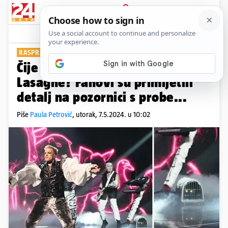
PRIJAVA
Show
Komentari
4
RASPRAVLJA SE...
Čije to oči vrebaju iza leđa Baby
Lasagne? Fanovi su primijetili
detalj na pozornici s probe...
Piše
Paula Petrović
,
utorak, 7.5.2024. u 10:02