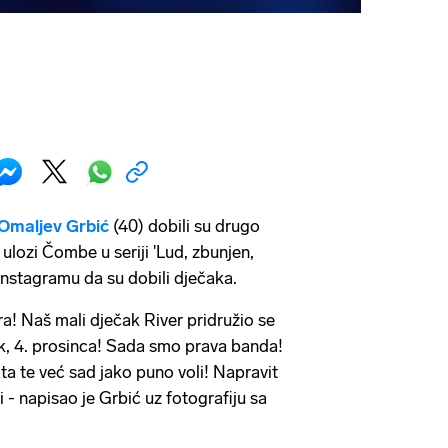
 Omaljev Grbić
(40) dobili su drugo
ulozi Čombe u seriji 'Lud, zbunjen,
Instagramu da su dobili dječaka.
stra! Naš mali dječak River pridružio se
jak, 4. prosinca! Sada smo prava banda!
ta te već sad jako puno voli! Napravit
 - napisao je Grbić uz fotografiju sa