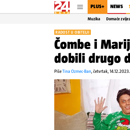
PLUS+
NEWS
Muzika
Domaće zvije
RADOST U OBITELJI
Čombe i Marij
dobili drugo d
Piše
Tina Ozmec-Ban
,
četvrtak, 14.12.2023