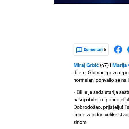
Komentari
5
Miraj Grbić
(47) i
Marija
dijete. Glumac, poznat po 
normalan' pohvalio se na 
- Billie je sada starija se
našoj obitelji u ponedjel
Dobrodošao, prijatelju! Ta
ćemo zajedno velike stvari
sinom.