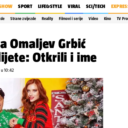
SHOW
SPORT
LIFE&STYLE
VIRAL
SCI/TECH
EXPRES
zde
Strane zvijezde
Reality
Filmovi i serije
Video
Kino
TV Pr
a Omaljev Grbić
ijete: Otkrili i ime
. u 10:42