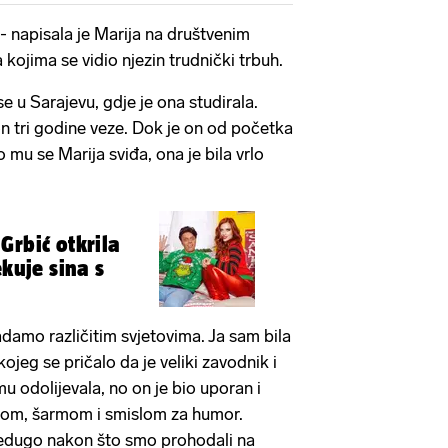
- napisala je Marija na društvenim
kojima se vidio njezin trudnički trbuh.
se u Sarajevu, gdje je ona studirala.
on tri godine veze. Dok je on od početka
mu se Marija sviđa, ona je bila vrlo
Grbić otkrila
ekuje sina s
adamo različitim svjetovima. Ja sam bila
ojeg se pričalo da je veliki zavodnik i
odolijevala, no on je bio uporan i
­mom, šarmom i smislom za humor.
 nedugo nakon što smo prohodali na