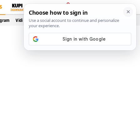
S
PRIJAVA
ogram
Vidi još…