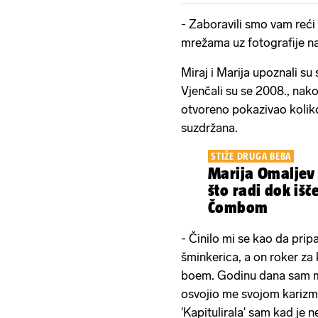
- Zaboravili smo vam reći 
mrežama uz fotografije na 
Miraj i Marija upoznali su 
Vjenčali su se 2008., nak
otvoreno pokazivao koliko 
suzdržana.
STIŽE DRUGA BEBA
Marija Omaljev 
što radi dok išč
Čombom
- Činilo mi se kao da prip
šminkerica, a on roker za k
boem. Godinu dana sam mu 
osvojio me svojom kari­z
'Kapitulirala' sam kad je