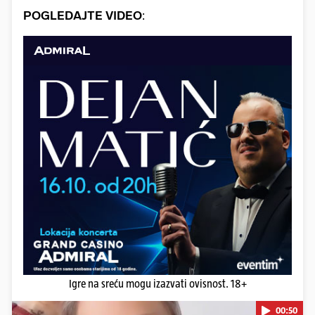
POGLEDAJTE VIDEO
:
Igre na sreću mogu izazvati ovisnost. 18+
00:50