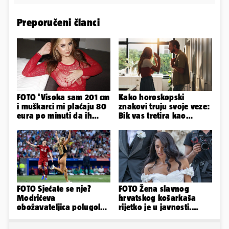
Preporučeni članci
FOTO 'Visoka sam 201 cm
Kako horoskopski
i muškarci mi plaćaju 80
znakovi truju svoje veze:
eura po minuti da ih
Bik vas tretira kao
pokorim riječima'
vlasništvo, Jarcu je veza
ugovor
FOTO Sjećate se nje?
FOTO Žena slavnog
Modrićeva
hrvatskog košarkaša
obožavateljica polugola
rijetko je u javnosti.
uletjela na finale LP. Evo
Ovako im je izgledalo
što radi danas
vjenčanje