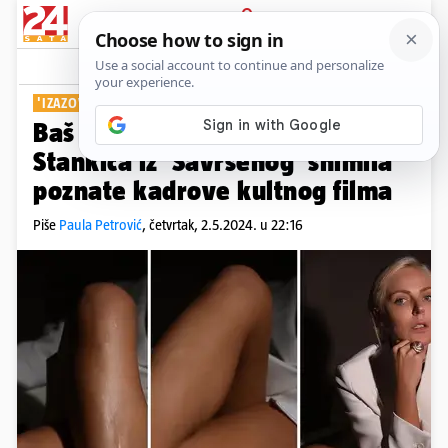
PRIJAVA
Show
Komentari
21
'IZAZOVNO I PRKOSNO'
Baš kao u 'Sirovim strastima':
Stankica iz 'Savršenog' snimila
poznate kadrove kultnog filma
Piše
Paula Petrović
,
četvrtak, 2.5.2024. u 22:16