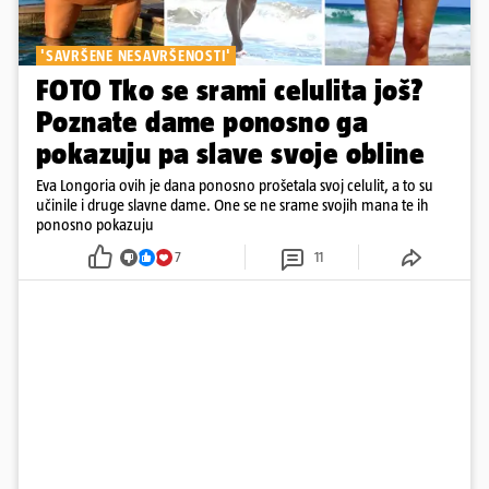
'SAVRŠENE NESAVRŠENOSTI'
FOTO Tko se srami celulita još?
Poznate dame ponosno ga
pokazuju pa slave svoje obline
Eva Longoria ovih je dana ponosno prošetala svoj celulit, a to su
učinile i druge slavne dame. One se ne srame svojih mana te ih
ponosno pokazuju
7
11