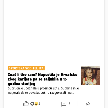
SPORTSKA VODITELJICA
Znaš li tko sam? Napustila je Hrvatsku
zbog karijere pa se zaljubila u 15
godina starijeg
Supruga je upoznala u prosincu 2019. Sudbina ih je
natjerala da se povežu, počnu razgovarati i na
kraju provode vrijeme upoznavajući se
2
7