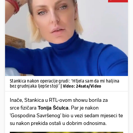
Pokretanje videa...
Stankica nakon operacije grudi: 'Htjela sam da mi haljina
bez grudnjaka ljepše stoji’
| Video: 24sata/Video
Inače, Stankica u RTL-ovom showu borila za
srce fizičara
Tonija Šćulca
. Par je nakon
'Gospodina Savršenog' bio u vezi sedam mjeseci te
su nakon prekida ostali u dobrim odnosima.