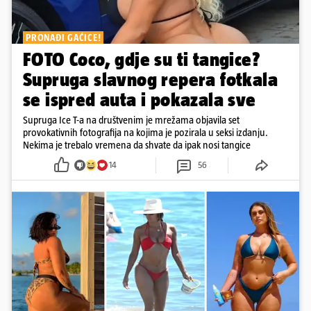
PRONAĐI GAĆICE!
FOTO Coco, gdje su ti tangice?
Supruga slavnog repera fotkala
se ispred auta i pokazala sve
Supruga Ice T-a na društvenim je mrežama objavila set
provokativnih fotografija na kojima je pozirala u seksi izdanju.
Nekima je trebalo vremena da shvate da ipak nosi tangice
14
56