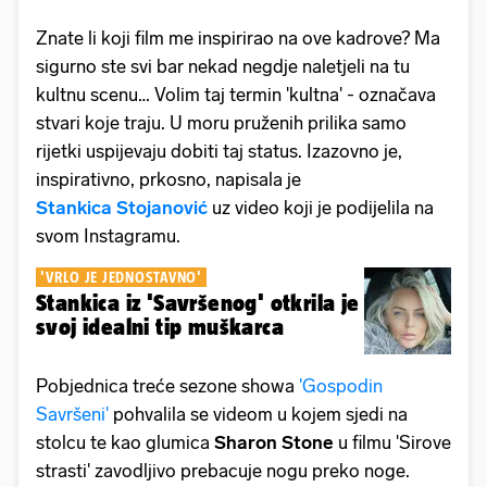
Znate li koji film me inspirirao na ove kadrove? Ma
sigurno ste svi bar nekad negdje naletjeli na tu
kultnu scenu… Volim taj termin 'kultna' - označava
stvari koje traju. U moru pruženih prilika samo
rijetki uspijevaju dobiti taj status. Izazovno je,
inspirativno, prkosno, napisala je
Stankica
Stojanović
uz video koji je podijelila na
svom Instagramu.
'VRLO JE JEDNOSTAVNO'
Stankica iz 'Savršenog' otkrila je
svoj idealni tip muškarca
Pobjednica treće sezone showa
'Gospodin
Savršeni'
pohvalila se videom u kojem sjedi na
stolcu te kao glumica
Sharon Stone
u filmu 'Sirove
strasti' zavodljivo prebacuje nogu preko noge.