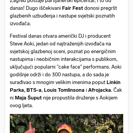
Zagreb postaje partijanerski epicentar, i to od
danas! Dugo iščekivani
Fair Fest
donosi pregršt
glazbenih uzbuđenja i nastupe svjetski poznatih
izvođača.
Festival danas otvara američki DJ i producent
Steve Aoki, jedan od najtraženijih izvođača na
svjetskoj glazbenoj sceni, poznat po energičnim
nastupima i neobičnim interakcijama s publikom,
uključujući popularni "cake face" performans. Aoki
godišnje održi i do 300 nastupa, a do sada je
surađivao s mnogim velikim imenima poput
Linkin
Parka, BTS-a
,
Louis Tomlinsona
i
Afrojacka
. Čak
ni
Maja Šuput
nije propustila druženje s Aokijem
ovog ljeta.