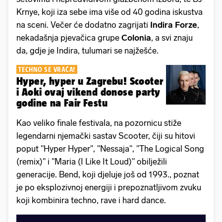
Krnye, koji iza sebe ima više od 40 godina iskustva
na sceni. Večer će dodatno zagrijati
Indira Forze
,
nekadašnja pjevačica grupe
Colonia
, a svi znaju
da, gdje je Indira, tulumari se najžešće.
TECHNO SE VRAĆA!
Hyper, hyper u Zagrebu! Scooter
i Aoki ovaj vikend donose party
godine na Fair Festu
Kao veliko finale festivala, na pozornicu stiže
legendarni njemački sastav Scooter, čiji su hitovi
poput "Hyper Hyper", "Nessaja", "The Logical Song
(remix)" i "Maria (I Like It Loud)" obilježili
generacije. Bend, koji djeluje još od 1993., poznat
je po eksplozivnoj energiji i prepoznatljivom zvuku
koji kombinira techno, rave i hard dance.