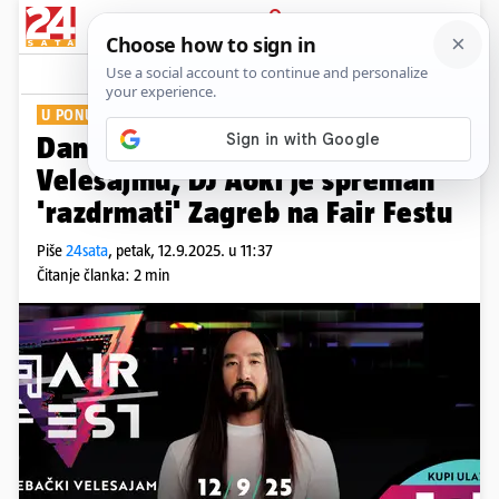
PRIJAVA
Show
Komentari
1
U PONUDI JE 1+1 ULAZNICA GRATIS
Danas kreće ludilo na
Velesajmu, DJ Aoki je spreman
'razdrmati' Zagreb na Fair Festu
Piše
24sata
,
petak, 12.9.2025. u 11:37
Čitanje članka: 2 min