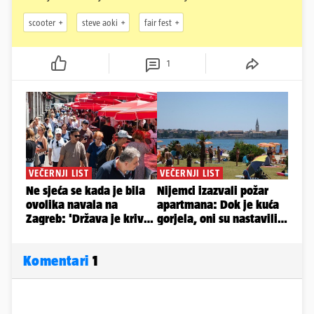
scooter
steve aoki
fair fest
1
Komentari
1