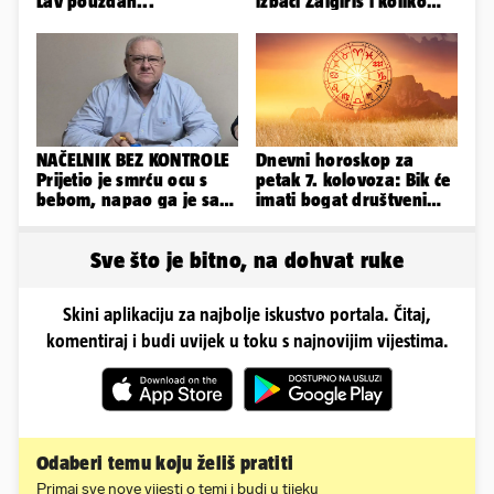
Lav pouzdan...
izbaci Žalgiris i koliko
ako izbori ligašku fazu
NAČELNIK BEZ KONTROLE
Dnevni horoskop za
Prijetio je smrću ocu s
petak 7. kolovoza: Bik će
bebom, napao ga je sa
imati bogat društveni
svoja dva sina!
život, Rak se žrtvuje
Sve što je bitno, na dohvat ruke
Skini aplikaciju za najbolje iskustvo portala. Čitaj,
komentiraj i budi uvijek u toku s najnovijim vijestima.
Odaberi temu koju želiš pratiti
Primaj sve nove vijesti o temi i budi u tijeku