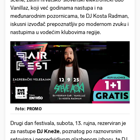
Vanillaz, koji već godinama nastupa i na
međunarodnim pozornicama, te DJ Kosta Radman,
iskusni izvođač prepoznatljiv po modernom zvuku i
nastupima u vodećim klubovima regije.
Foto: PROMO
Drugi dan festivala, subota, 13. rujna, rezerviran je
za nastupe
DJ Kneže
, poznatog po raznovrsnim
setovima i nepredvidivom glazbenom izboru, te DJ