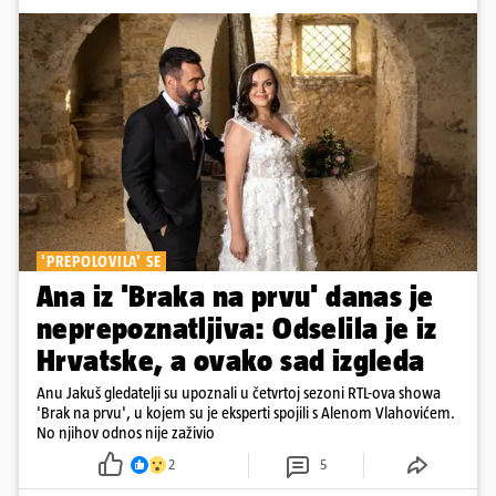
'PREPOLOVILA' SE
Ana iz 'Braka na prvu' danas je
neprepoznatljiva: Odselila je iz
Hrvatske, a ovako sad izgleda
Anu Jakuš gledatelji su upoznali u četvrtoj sezoni RTL-ova showa
'Brak na prvu', u kojem su je eksperti spojili s Alenom Vlahovićem.
No njihov odnos nije zaživio
2
5