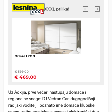
Uz Aokija, prve večeri nastupaju domaće i
regionalne snage: DJ Vedran Car, dugogodišnji
radijski voditelj i poznato ime domaće klupske
scene, zatim hrvatsko-slovenski elektronički duo