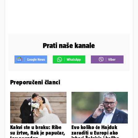
Prati naše kanale
Preporučeni članci
Kakvi ste u braku: Ribe
Evo koliko će Hajduk
su žrtve, Rak je papučar,
zaraditi u Europi ako