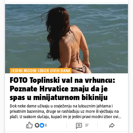
JEDINI MODNI IZBOR OVIH DANA
FOTO Toplinski val na vrhuncu:
Poznate Hrvatice znaju da je
spas u minijaturnom bikiniju
Dok neke dame uživaju u osvježenju na luksuznim jahtama i
privatnim bazenima, druge se rashlađuju uz more ili vježbaju na
plaži. U svakom slučaju, kupaći im je jedini pravi modni izbor ovih
dana
8
37