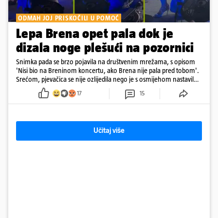
ODMAH JOJ PRISKOČILI U POMOĆ
Lepa Brena opet pala dok je
dizala noge plešući na pozornici
Snimka pada se brzo pojavila na društvenim mrežama, s opisom
'Nisi bio na Breninom koncertu, ako Brena nije pala pred tobom'.
Srećom, pjevačica se nije ozlijedila nego je s osmijehom nastavila
pjevati
17
15
Učitaj više