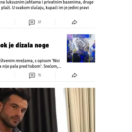
 na luksuznim jahtama i privatnim bazenima, druge
 plaži. U svakom slučaju, kupaći im je jedini pravi
37
ok je dizala noge
uštvenim mrežama, s opisom 'Nisi
 nije pala pred tobom'. Srećom,
s osmijehom nastavila pjevati
15