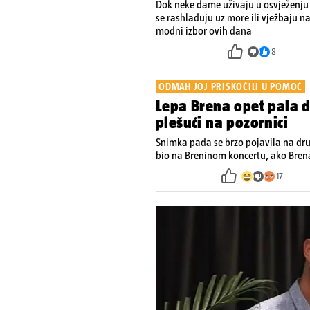
Dok neke dame uživaju u osvježenju
se rashlađuju uz more ili vježbaju na
modni izbor ovih dana
8
ODMAH JOJ PRISKOČILI U POMOĆ
Lepa Brena opet pala d
plešući na pozornici
Snimka pada se brzo pojavila na dr
bio na Breninom koncertu, ako Brena
pjevačica se nije ozlijedila nego je 
17