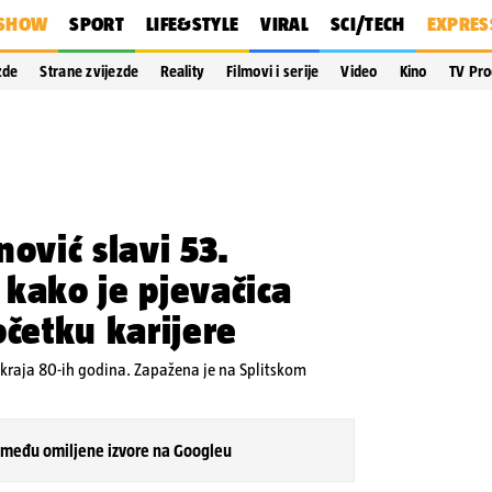
SHOW
SPORT
LIFE&STYLE
VIRAL
SCI/TECH
EXPRES
zde
Strane zvijezde
Reality
Filmovi i serije
Video
Kino
TV Pr
nović slavi 53.
kako je pjevačica
očetku karijere
d kraja 80-ih godina. Zapažena je na Splitskom
 među omiljene izvore na Googleu