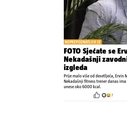
NEPREPOZNATLJIV JE
FOTO Sjećate se Erv
Nekadašnji zavodn
izgleda
Prije malo više od desetljeća, Ervi
Nekadašnji fitness trener danas ima 
unese oko 6000 kcal.
7