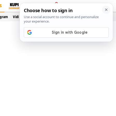
S
PRIJAVA
ogram
Vidi još…