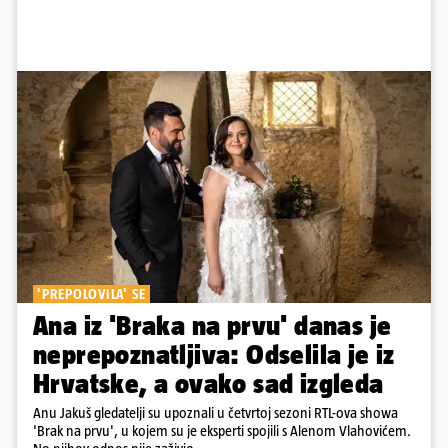
'PREPOLOVILA' SE
Ana iz 'Braka na prvu' danas je
neprepoznatljiva: Odselila je iz
Hrvatske, a ovako sad izgleda
Anu Jakuš gledatelji su upoznali u četvrtoj sezoni RTL-ova showa
'Brak na prvu', u kojem su je eksperti spojili s Alenom Vlahovićem.