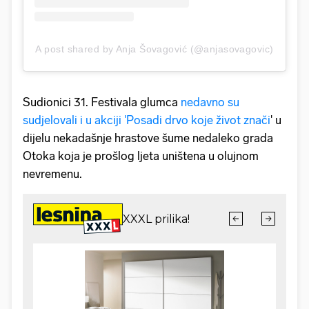
A post shared by Anja Šovagović (@anjasovagovic)
Sudionici 31. Festivala glumca
nedavno su
sudjelovali i u akciji 'Posadi drvo koje život znači
' u
dijelu nekadašnje hrastove šume nedaleko grada
Otoka koja je prošlog ljeta uništena u olujnom
nevremenu.