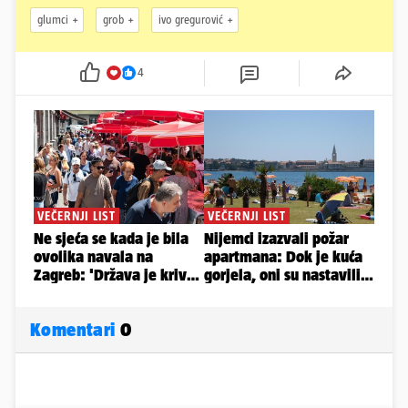
glumci
grob
ivo gregurović
4
Komentari
0