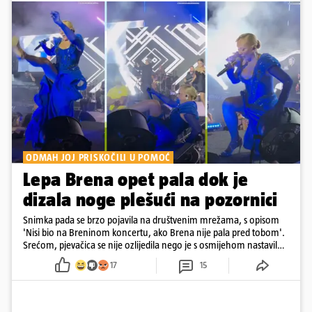
ODMAH JOJ PRISKOČILI U POMOĆ
Lepa Brena opet pala dok je
dizala noge plešući na pozornici
Snimka pada se brzo pojavila na društvenim mrežama, s opisom
'Nisi bio na Breninom koncertu, ako Brena nije pala pred tobom'.
Srećom, pjevačica se nije ozlijedila nego je s osmijehom nastavila
pjevati
17
15