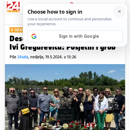
PRIJAVA
Show
Komentari
0
U ORAŠJU
Desetak glumaca odalo počast
Ivi Gregureviću: Posjetili i grob
Piše
24sata
,
nedjelja, 19.5.2024. u 13:26