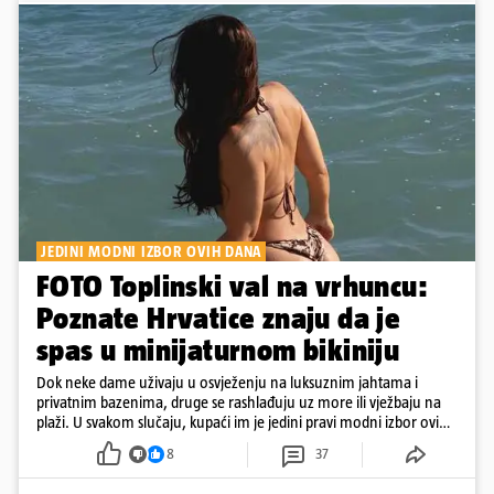
JEDINI MODNI IZBOR OVIH DANA
FOTO Toplinski val na vrhuncu:
Poznate Hrvatice znaju da je
spas u minijaturnom bikiniju
Dok neke dame uživaju u osvježenju na luksuznim jahtama i
privatnim bazenima, druge se rashlađuju uz more ili vježbaju na
plaži. U svakom slučaju, kupaći im je jedini pravi modni izbor ovih
dana
8
37