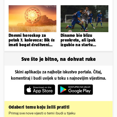
kako je izgledalo
vjenčanje...
Dnevni horoskop za
Dinamo bio blizu
petak 7. kolovoza: Bik će
preokreta, ali ipak
imati bogat društveni
izgubio na startu
život, Rak se žrtvuje
Ramljaka
Sve što je bitno, na dohvat ruke
Skini aplikaciju za najbolje iskustvo portala. Čitaj,
komentiraj i budi uvijek u toku s najnovijim vijestima.
Odaberi temu koju želiš pratiti
Primaj sve nove vijesti o temi i budi u tijeku