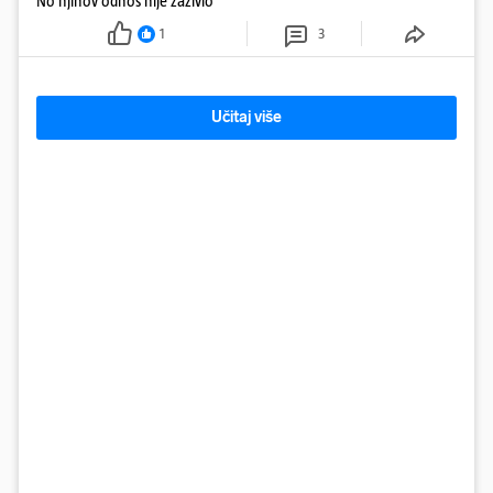
No njihov odnos nije zaživio
1
3
Učitaj više