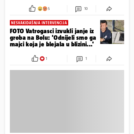
nas
5
10
NESVAKIDAŠNJA INTERVENCIJA
FOTO Vatrogasci izvukli janje iz
groba na Bolu: 'Odnijeli smo ga
majci koja je blejala u blizini...'
1
1