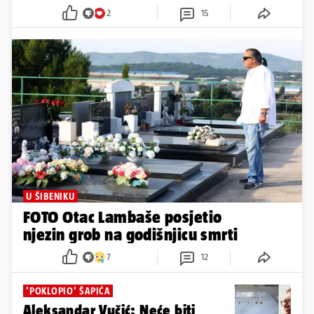
2
15
U ŠIBENIKU
FOTO Otac Lambaše posjetio
njezin grob na godišnjicu smrti
7
12
'POKLOPIO' ŠAPIĆA
Aleksandar Vučić: Neće biti