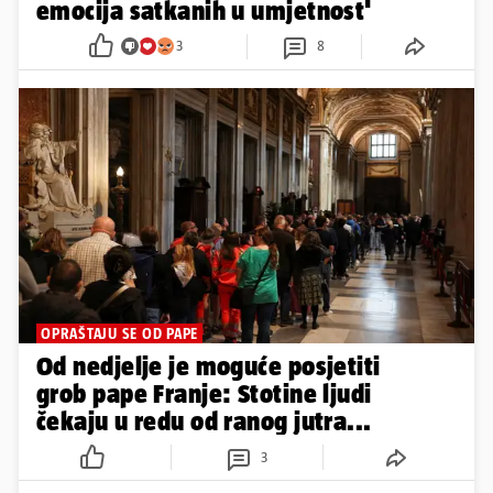
emocija satkanih u umjetnost'
3
8
OPRAŠTAJU SE OD PAPE
Od nedjelje je moguće posjetiti
grob pape Franje: Stotine ljudi
čekaju u redu od ranog jutra...
3