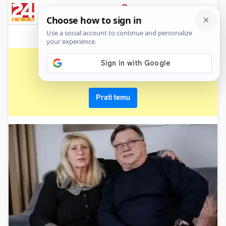
News
Show
Sport
Life&style
Video
Express
PRIJAVA
grob
Primaj sve nove vijesti o temi i budi u tijeku
Prati temu