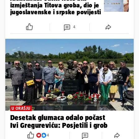
izmještanja Titova groba, dio je
jugoslavenske i srpske povijesti
4
U ORAŠJU
Desetak glumaca odalo počast
Ivi Gregureviću: Posjetili i grob
4