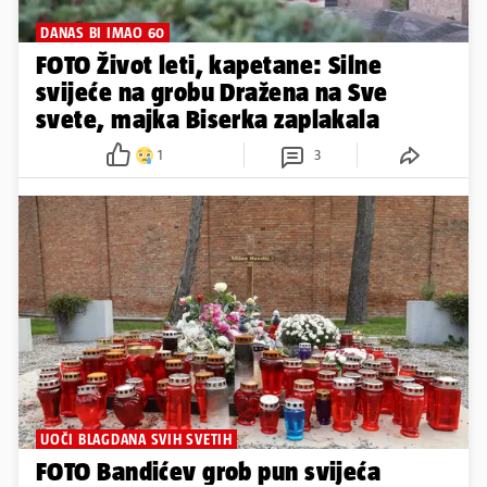
DANAS BI IMAO 60
FOTO Život leti, kapetane: Silne
svijeće na grobu Dražena na Sve
svete, majka Biserka zaplakala
1
3
UOČI BLAGDANA SVIH SVETIH
FOTO Bandićev grob pun svijeća