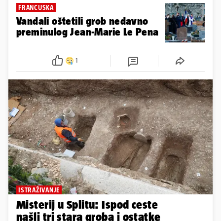
FRANCUSKA
Vandali oštetili grob nedavno
preminulog Jean-Marie Le Pena
1
ISTRAŽIVANJE
Misterij u Splitu: Ispod ceste
našli tri stara groba i ostatke