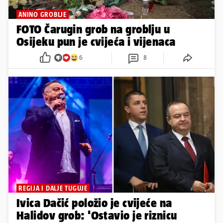
ANINO GROBLJE
FOTO Čarugin grob na groblju u
Osijeku pun je cvijeća i vijenaca
6
8
REGIJA I DALJE TUGUJE
Ivica Dačić položio je cvijeće na
Halidov grob: 'Ostavio je riznicu