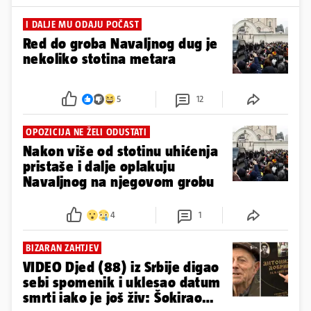
I DALJE MU ODAJU POČAST
Red do groba Navaljnog dug je
nekoliko stotina metara
5
12
OPOZICIJA NE ŽELI ODUSTATI
Nakon više od stotinu uhićenja
pristaše i dalje oplakuju
Navaljnog na njegovom grobu
4
1
BIZARAN ZAHTJEV
VIDEO Djed (88) iz Srbije digao
sebi spomenik i uklesao datum
smrti iako je još živ: Šokirao