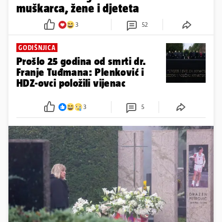
muškarca, žene i djeteta
3
52
GODIŠNJICA
Prošlo 25 godina od smrti dr.
Franje Tuđmana: Plenković i
HDZ-ovci položili vijenac
3
5