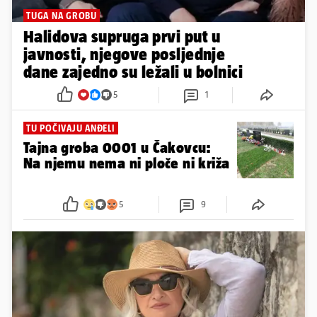
TUGA NA GROBU
Halidova supruga prvi put u
javnosti, njegove posljednje
dane zajedno su ležali u bolnici
5
1
TU POČIVAJU ANĐELI
Tajna groba 0001 u Čakovcu:
Na njemu nema ni ploče ni križa
5
9