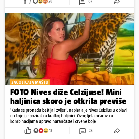
28
67
ZAGOLICALA MAŠTU
FOTO Nives diže Celzijuse! Mini
haljinica skoro je otkrila previše
'Kada se pronađu beštija i zvijer', napisala je Nives Celzijus u objavi
na kojoj je pozirala u kratkoj haljinici. Ovog ljeta očarava u
kombinacijama upravo narančaste i crvene boje
13
25