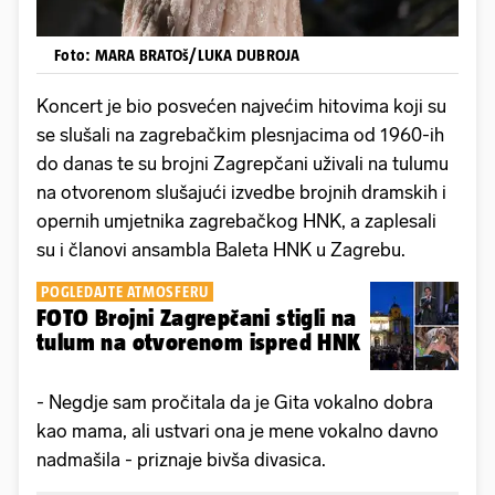
Foto: MARA BRATOš/LUKA DUBROJA
Koncert je bio posvećen najvećim hitovima koji su
se slušali na zagrebačkim plesnjacima od 1960-ih
do danas te su brojni Zagrepčani uživali na tulumu
na otvorenom slušajući izvedbe brojnih dramskih i
opernih umjetnika zagrebačkog HNK, a zaplesali
su i članovi ansambla Baleta HNK u Zagrebu.
POGLEDAJTE ATMOSFERU
FOTO Brojni Zagrepčani stigli na
tulum na otvorenom ispred HNK
- Negdje sam pročitala da je Gita vokalno dobra
kao mama, ali ustvari ona je mene vokalno davno
nadmašila - priznaje bivša divasica.