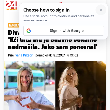
PRIJAVA
Show
Komentari
3
NAGRAĐENA PLJESKOM
Divasica Maja Vučić za 24sata:
'Kći Gita me je odavno vokalno
nadmašila. Jako sam ponosna!'
Piše
Ivana Prkačin
,
ponedjeljak, 8.7.2024. u 19:02