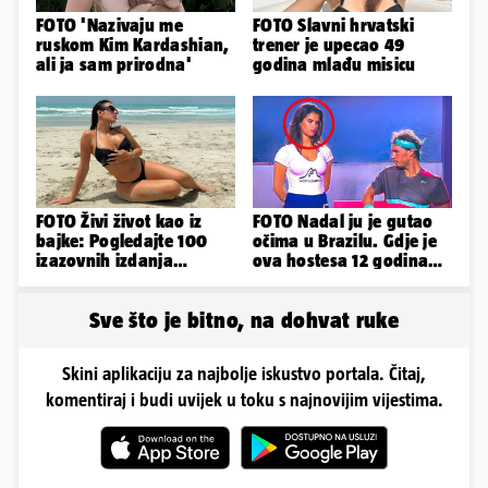
FOTO 'Nazivaju me
FOTO Slavni hrvatski
ruskom Kim Kardashian,
trener je upecao 49
ali ja sam prirodna'
godina mlađu misicu
FOTO Živi život kao iz
FOTO Nadal ju je gutao
bajke: Pogledajte 100
očima u Brazilu. Gdje je
izazovnih izdanja
ova hostesa 12 godina
Ronaldove Georgine
poslije i kako izgleda?
Sve što je bitno, na dohvat ruke
Skini aplikaciju za najbolje iskustvo portala. Čitaj,
komentiraj i budi uvijek u toku s najnovijim vijestima.