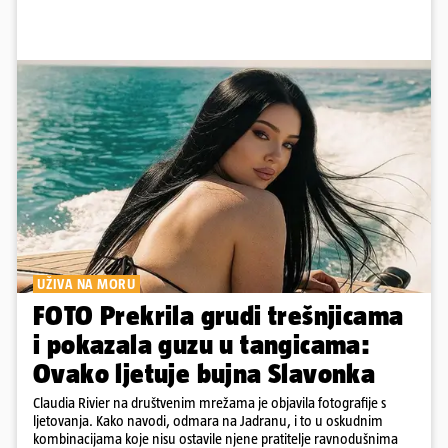
UŽIVA NA MORU
FOTO Prekrila grudi trešnjicama
i pokazala guzu u tangicama:
Ovako ljetuje bujna Slavonka
Claudia Rivier na društvenim mrežama je objavila fotografije s
ljetovanja. Kako navodi, odmara na Jadranu, i to u oskudnim
kombinacijama koje nisu ostavile njene pratitelje ravnodušnima