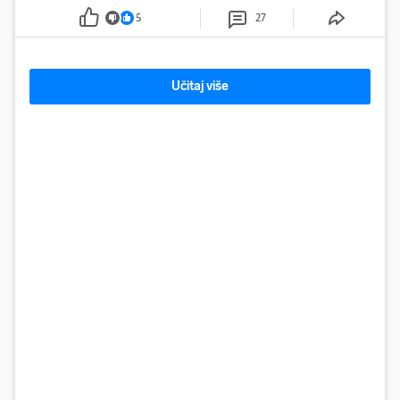
5
27
Učitaj više