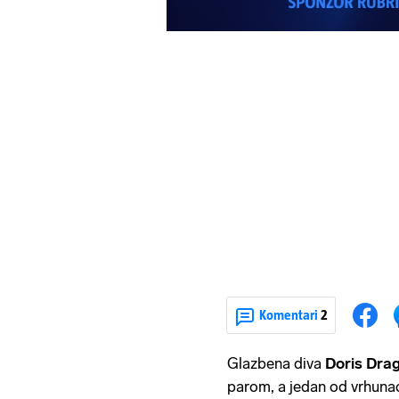
Komentari
2
Glazbena diva
Doris Dra
parom, a jedan od vrhunaca