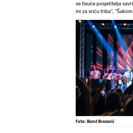
se tisuće posjetitelja sav
mi za sriću triba", "Šakom
Foto: Borut Brozović