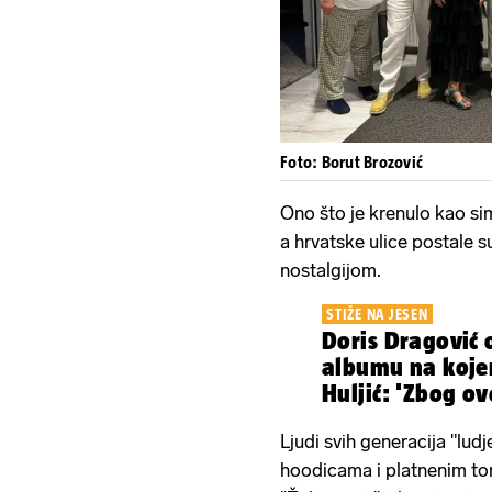
Foto: Borut Brozović
Ono što je krenulo kao si
a hrvatske ulice postale
nostalgijom.
STIŽE NA JESEN
Doris Dragović
albumu na koje
Huljić: 'Zbog o
dosta svađali...'
Ljudi svih generacija "lud
hoodicama i platnenim t