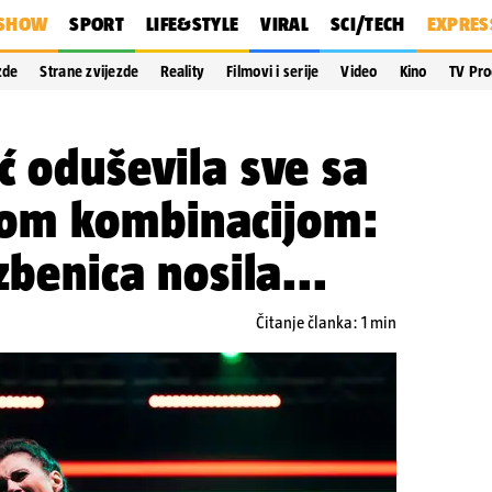
SHOW
SPORT
LIFE&STYLE
VIRAL
SCI/TECH
EXPRES
zde
Strane zvijezde
Reality
Filmovi i serije
Video
Kino
TV Pr
ć oduševila sve sa
om kombinacijom:
zbenica nosila...
Čitanje članka: 1 min