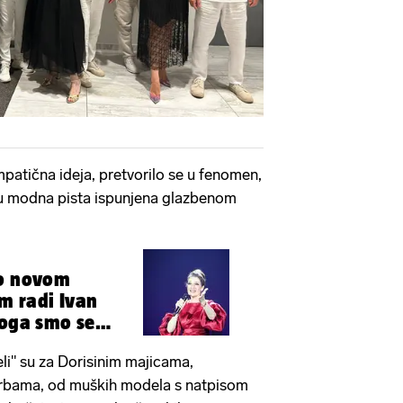
mpatična ideja, pretvorilo se u fenomen,
 su modna pista ispunjena glazbenom
 o novom
m radi Ivan
voga smo se
jeli" su za Dorisinim majicama,
orbama, od muških modela s natpisom