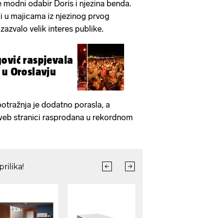
 modni odabir Doris i njezina benda.
i u majicama iz njezinog prvog
zazvalo velik interes publike.
ović raspjevala
 u Oroslavju
otražnja je dodatno porasla, a
 web stranici rasprodana u rekordnom