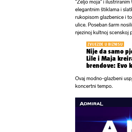
"Željo moja" i ilustrirani
elegantnim štiklama i sla
rukopisom glazbenice i tor
ulice. Poseban šarm nosili
njezinoj kultnoj scenskoj 
ZVIJEZDE U BIZNISU
Nije da samo pj
Lile i Maja krei
brendove: Evo k
toga zaradile
Ovaj modno-glazbeni uspj
koncertni tempo.