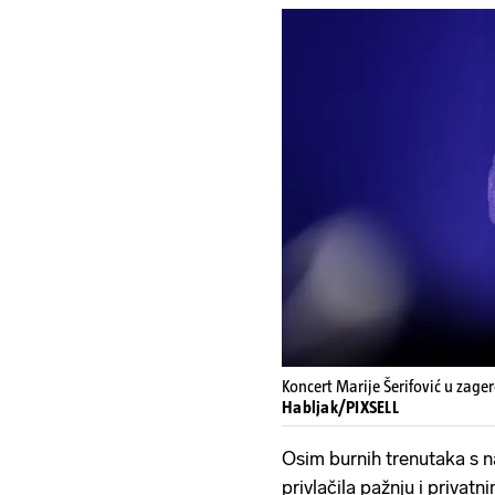
Koncert Marije Šerifović u zage
Habljak/PIXSELL
Osim burnih trenutaka s na
privlačila pažnju i privat