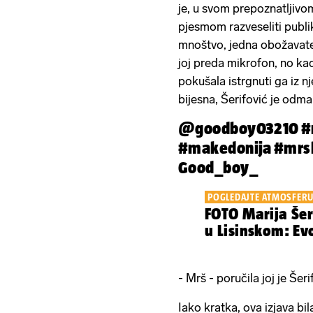
je, u svom prepoznatljivom 
pjesmom razveseliti publik
mnoštvo, jedna obožavatelj
joj preda mikrofon, no kada
pokušala istrgnuti ga iz 
bijesna, Šerifović je odma
@goodboy03210
#
#makedonija
#mrs
Good_boy_
POGLEDAJTE ATMOSFER
FOTO Marija Šer
u Lisinskom: Evo
- Mrš - poručila joj je Šeri
Iako kratka, ova izjava bi