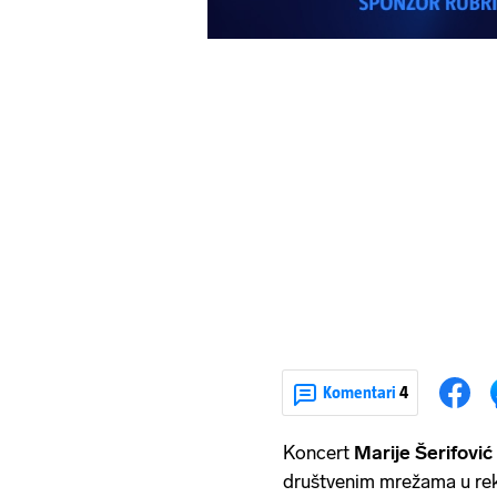
Komentari
4
Koncert
Marije Šerifović
društvenim mrežama u rek