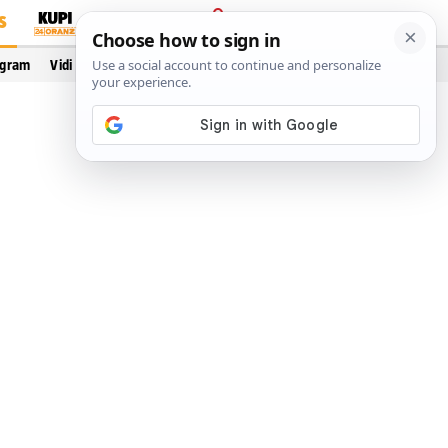
S
PRIJAVA
ogram
Vidi još…