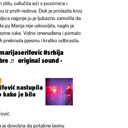
stilu, odlučila sići s pozornice i
u iz prvih redova. Dok je prolazila kroz
ica najprije ju je ljubazno zamolila da
 joj Marija nije udovoljila, naglo je
njezine ruke. Vidno iznenađena i pomalo
h prekinula pjesmu i kratko odbrusila.
marijaserifovic
#srbija
bre
♬ original sound -
U
ifović nastupila
 kako je bilo
fović.
la je dovoljna da potakne lavinu