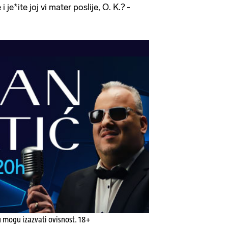
i je*ite joj vi mater poslije, O. K.? -
u mogu izazvati ovisnost. 18+