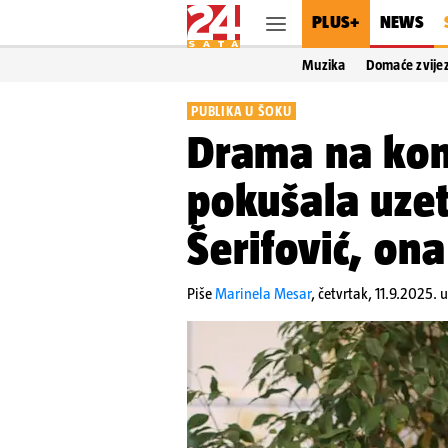
PLUS+
NEWS
Muzika
Domaće zvije
PUBLIKA U ŠOKU
Drama na kon
pokušala uzet
Šerifović, ona
Piše
Marinela Mesar
,
četvrtak, 11.9.2025. u