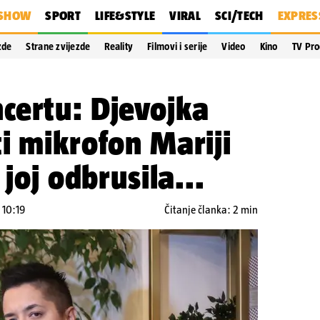
SHOW
SPORT
LIFE&STYLE
VIRAL
SCI/TECH
EXPRES
zde
Strane zvijezde
Reality
Filmovi i serije
Video
Kino
TV Pr
certu: Djevojka
i mikrofon Mariji
 joj odbrusila...
 10:19
Čitanje članka: 2 min