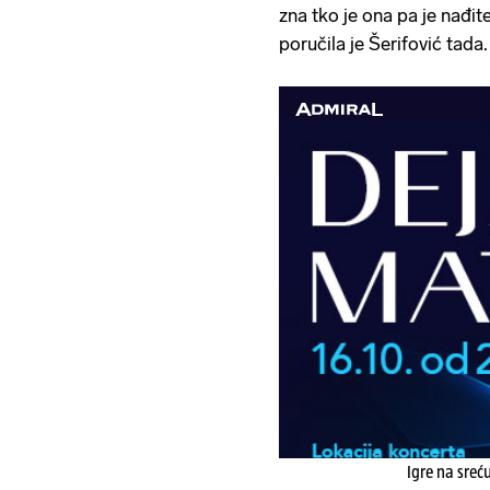
zna tko je ona pa je nađite 
poručila je Šerifović tada.
Igre na sreć