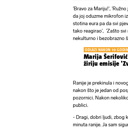
'Bravo za Mariju!', 'Ružno 
da joj oduzme mikrofon iz
stotina eura pa da svi pjev
tako reagirao', 'Zašto svi
nekulturno i bezobrazno št
ODLAZI NAKON 10 GODI
Marija Šerifović
žiriju emisije '
Ranije je prekinula i novo
nakon što je jedan od po
pozornici. Nakon nekoliko
publici.
- Dragi, dobri ljudi, zbog 
minuta ranije. Ja sam sigu