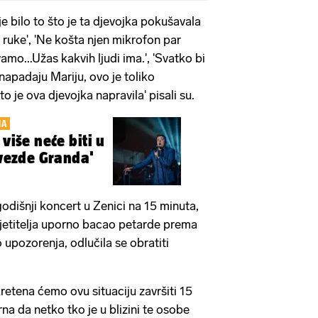
je bilo to što je ta djevojka pokušavala
 ruke', 'Ne košta njen mikrofon par
amo...Užas kakvih ljudi ima.', 'Svatko bi
 napadaju Mariju, ovo je toliko
o je ova djevojka napravila' pisali su.
NA
 više neće biti u
Zvezde Granda'
godišnji koncert u Zenici na 15 minuta,
sjetitelja uporno bacao petarde prema
 upozorenja, odlučila se obratiti
kretena ćemo ovu situaciju završiti 15
rna da netko tko je u blizini te osobe