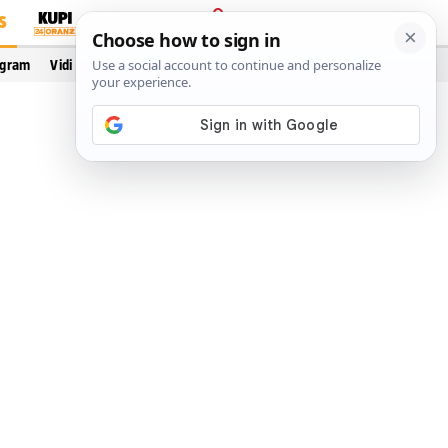
S
PRIJAVA
ogram
Vidi još…