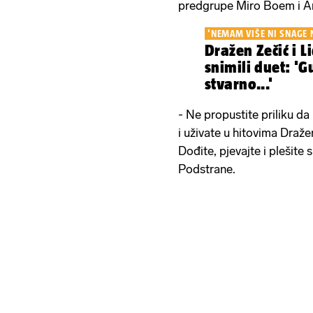
predgrupe Miro Boem i Ar
'NEMAM VIŠE NI SNAGE N
Dražen Zečić i Li
snimili duet: 'G
stvarno...'
- Ne propustite priliku d
i uživate u hitovima Dra
Dođite, pjevajte i plešite 
Podstrane.