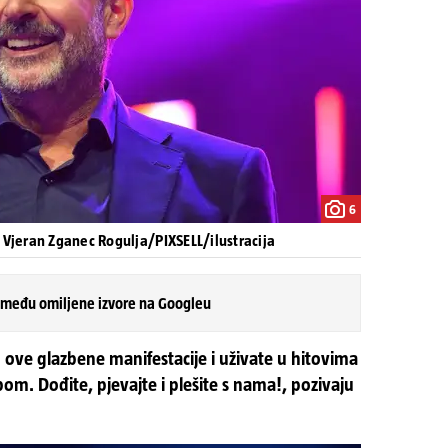
6
 Vjeran Zganec Rogulja/PIXSELL/ilustracija
 među omiljene izvore na Googleu
o ove glazbene manifestacije i uživate u hitovima
m. Dođite, pjevajte i plešite s nama!, pozivaju