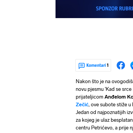
Komentari
1
Nakon što je na ovogodiš
novu pjesmu 'Kad se srce 
prijateljicom
Anđelom Ko
Zečić
, ove subote stiže u
Jedan od najpoznatijih i
za kojeg je ulaz besplata
centru Petrićevo, a prije n