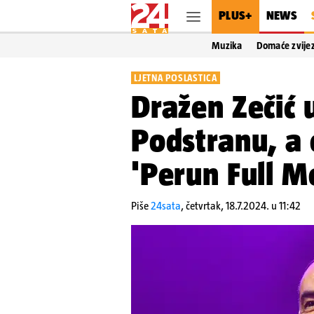
PLUS+
NEWS
Muzika
Domaće zvije
LJETNA POSLASTICA
Dražen Zečić 
Podstranu, a 
'Perun Full M
Piše
24sata
,
četvrtak, 18.7.2024. u 11:42