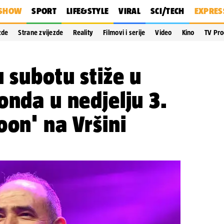
SHOW
SPORT
LIFE&STYLE
VIRAL
SCI/TECH
EXPRES
zde
Strane zvijezde
Reality
Filmovi i serije
Video
Kino
TV Pr
u subotu stiže u
onda u nedjelju 3.
oon' na Vršini