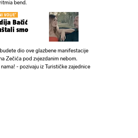
itmia bend.
I VOLJE'
dija Bačić
uštali smo
a budete dio ove glazbene manifestacije
žena Zečića pod zvjezdanim nebom.
s nama! - pozivaju iz Turističke zajednice