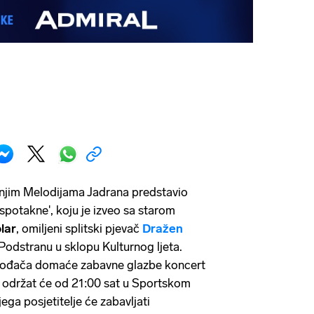
njim Melodijama Jadrana predstavio
spotakne', koju je izveo sa starom
lar
, omiljeni splitski pjevač
Dražen
 Podstranu u sklopu Kulturnog ljeta.
zvođača domaće zabavne glazbe koncert
n održat će od 21:00 sat u Sportskom
jega posjetitelje će zabavljati