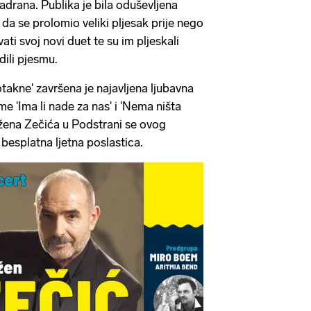
drana. Publika je bila oduševljena
da se prolomio veliki pljesak prije nego
ati svoj novi duet te su im pljeskali
dili pjesmu.
akne' završena je najavljena ljubavna
sme 'Ima li nade za nas' i 'Nema ništa
žena Zečića u Podstrani se ovog
besplatna ljetna poslastica.