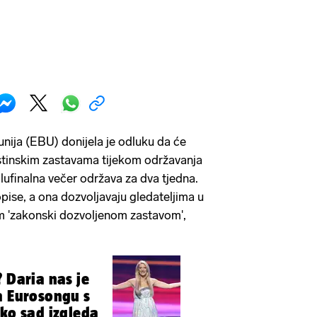
unija (EBU) donijela je odluku da će
stinskim zastavama tijekom održavanja
lufinalna večer održava za dva tjedna.
pise, a ona dozvoljavaju gledateljima u
om 'zakonski dozvoljenom zastavom',
? Daria nas je
a Eurosongu s
ako sad izgleda