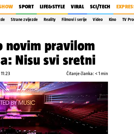
SHOW
SPORT
LIFE&STYLE
VIRAL
SCI/TECH
EXPRES
zde
Strane zvijezde
Reality
Filmovi i serije
Video
Kino
TV Pr
o novim pravilom
a: Nisu svi sretni
 11:23
Čitanje članka: < 1 min