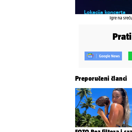
Igre na sreć
Prat
Preporučeni članci
FOTO Bez filtera i s