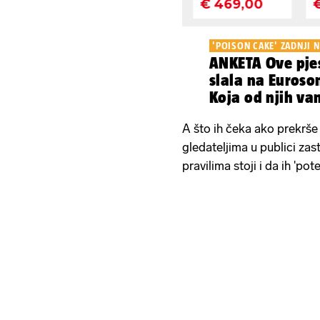
'POISON CAKE' ZADNJI 
ANKETA Ove pje
slala na Euroso
Koja od njih va
A što ih čeka ako prekrše 
gledateljima u publici zas
pravilima stoji i da ih 'po