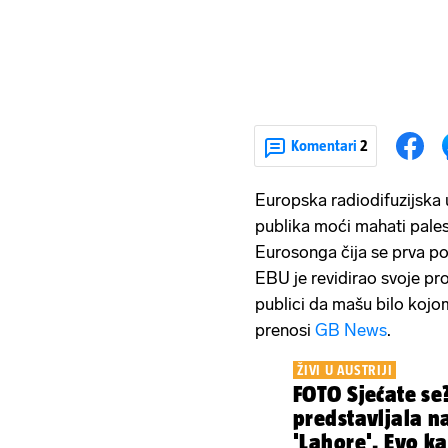
Komentari
2
Europska radiodifuzijska 
publika moći mahati pale
Eurosonga čija se prva po
EBU je revidirao svoje pro
publici da mašu bilo koj
prenosi
GB News
.
ŽIVI U AUSTRIJI
FOTO Sjećate se
predstavljala n
'Lahore'. Evo k