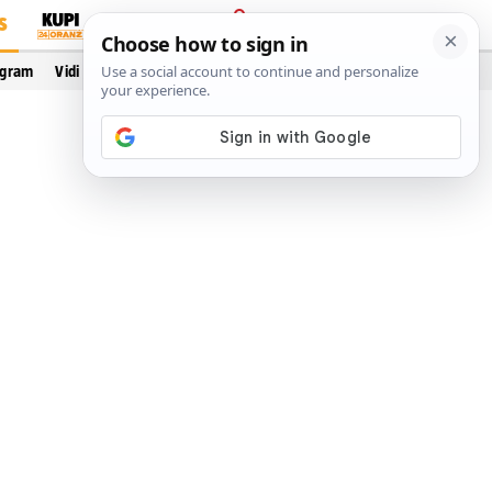
S
PRIJAVA
ogram
Vidi još…