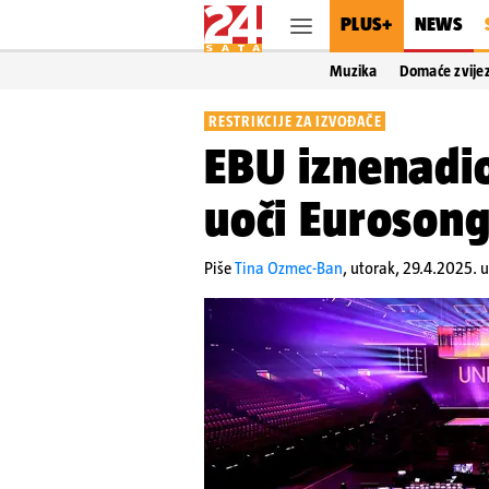
PLUS+
NEWS
Muzika
Domaće zvije
RESTRIKCIJE ZA IZVOĐAČE
EBU iznenadi
uoči Eurosong
Piše
Tina Ozmec-Ban
,
utorak, 29.4.2025. u