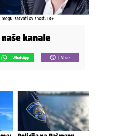
u mogu izazvati ovisnost. 18+
i naše kanale
rama:
Policija na Pašmanu