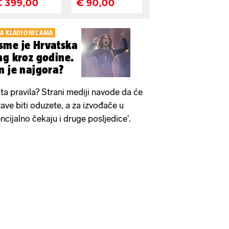
NA KLADIONICAMA
sme je Hrvatska
ng kroz godine.
m je najgora?
ta pravila? Strani mediji navode da će
tave biti oduzete, a za izvođače u
tencijalno čekaju i druge posljedice'.