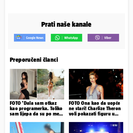
Prati naše kanale
Preporučeni članci
FOTO 'Dala sam otkaz
FOTO Ona kao da uopće
kao programerka. Toliko
ne stari! Charlize Theron
sam lijepa da su po meni
voli pokazati figuru u
napravili lutku'
golišavim izdanjima...