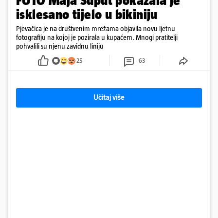
FOTO Maja Šuput pokazala je
isklesano tijelo u bikiniju
Pjevačica je na društvenim mrežama objavila novu ljetnu
fotografiju na kojoj je pozirala u kupaćem. Mnogi pratitelji
pohvalili su njenu zavidnu liniju
25
63
Učitaj više