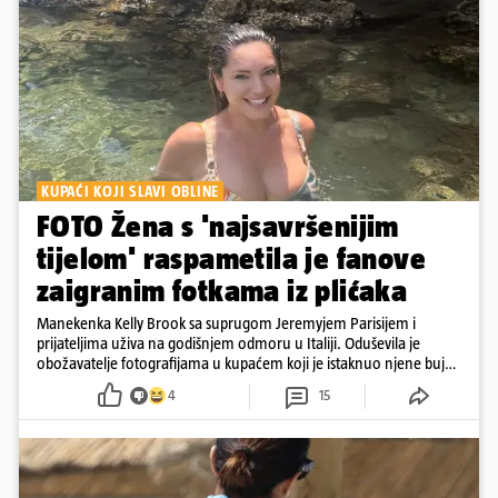
KUPAĆI KOJI SLAVI OBLINE
FOTO Žena s 'najsavršenijim
tijelom' raspametila je fanove
zaigranim fotkama iz plićaka
Manekenka Kelly Brook sa suprugom Jeremyjem Parisijem i
prijateljima uživa na godišnjem odmoru u Italiji. Oduševila je
obožavatelje fotografijama u kupaćem koji je istaknuo njene bujne
obline
4
15