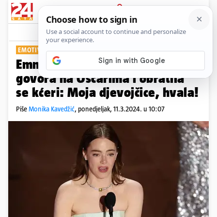
PRIJAVA
Show
Komentari
3
EMOTIVAN TRENUTAK
Emma Stone zaplakala tijekom
govora na Oscarima i obratila
se kćeri: Moja djevojčice, hvala!
Piše
Monika Kavedžić
,
ponedjeljak, 11.3.2024. u 10:07