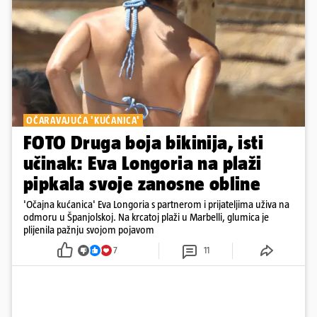
OČARAVAJUĆA 'KUĆANICA'
FOTO Druga boja bikinija, isti
učinak: Eva Longoria na plaži
pipkala svoje zanosne obline
'Očajna kućanica' Eva Longoria s partnerom i prijateljima uživa na
odmoru u Španjolskoj. Na krcatoj plaži u Marbelli, glumica je
plijenila pažnju svojom pojavom
7
11