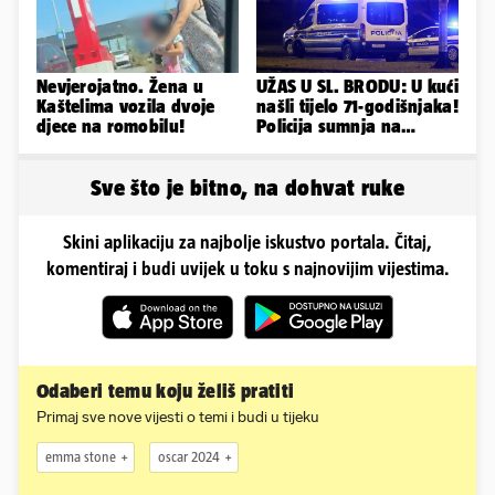
Nevjerojatno. Žena u
UŽAS U SL. BRODU: U kući
Kaštelima vozila dvoje
našli tijelo 71-godišnjaka!
djece na romobilu!
Policija sumnja na
nasilnu smrt
Sve što je bitno, na dohvat ruke
Skini aplikaciju za najbolje iskustvo portala. Čitaj,
komentiraj i budi uvijek u toku s najnovijim vijestima.
Odaberi temu koju želiš pratiti
Primaj sve nove vijesti o temi i budi u tijeku
emma stone
oscar 2024