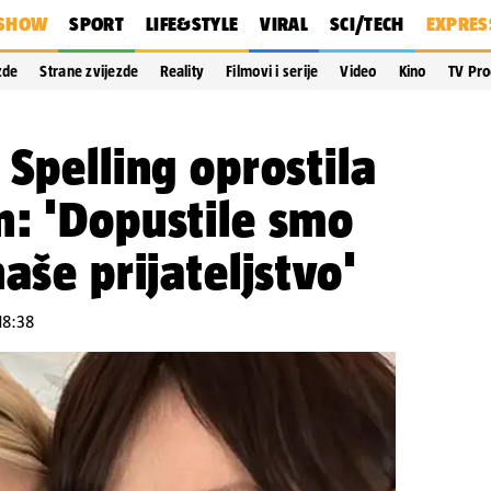
SHOW
SPORT
LIFE&STYLE
VIRAL
SCI/TECH
EXPRES
zde
Strane zvijezde
Reality
Filmovi i serije
Video
Kino
TV Pr
 Spelling oprostila
n: 'Dopustile smo
aše prijateljstvo'
 18:38