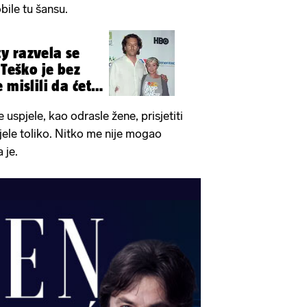
obile tu šansu.
y razvela se
 Teško je bez
 mislili da ćete
uspjele, kao odrasle žene, prisjetiti
ele toliko. Nitko me nije mogao
a je.