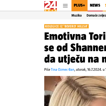
PLUS+
NEWS
Muzika
Domaće zvije
KOLEGICE IZ 'BEVERLY HILLSA'
Emotivna Tori
se od Shanne
da utječu na n
Piše
Tina Ozmec-Ban
,
utorak, 16.7.2024. u