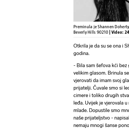
Preminula je Shannen Doherty. 
Beverly Hills 90210
| Video: 2
Otkrila je da su se ona i
godina.
- Bila sam šefova kći bez g
velikim glasom. Brinula s
vjerovati da imam svoj gla
prijatelji. Čuvale smo si l
cimere i toliko drugih stva
leđa. Uvijek je vjerovala 
mlade. Dopustile smo mno
naše prijateljstvo - napisa
nemaju mnogi šanse ponovn