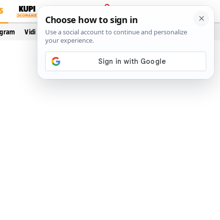
S
PRIJAVA
ogram
Vidi još…