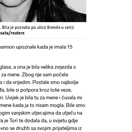
Bila je poznata po ulozi Brende u seriji
4sata/reuters
 Shannon upoznale kada je imala 15
lasa, a ona je bila velika zvijezda s
e za mene. Zbog nje sam počela
s i da vrijedim. Postale smo najbolje
eđa, bile si potpora kroz loše veze,
ri. Uvijek je bila tu za mene i čuvala mi
u mene kada ja to nisam mogla. Bile smo
gim vanjskim utjecajima da utječu na
la je Tori te dodala da, u svijetu gdje
o se družiti sa svojim prijateljima iz