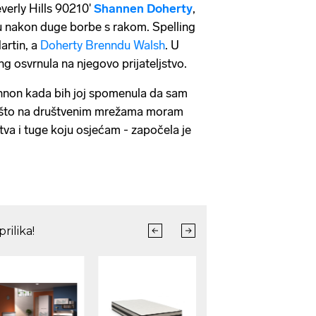
everly Hills 90210'
Shannen Doherty
,
u nakon duge borbe s rakom. Spelling
artin, a
Doherty Brenndu Walsh
. U
ng osvrnula na njegovo prijateljstvo.
hannon kada bih joj spomenula da sam
 što na društvenim mrežama moram
stva i tuge koju osjećam - započela je