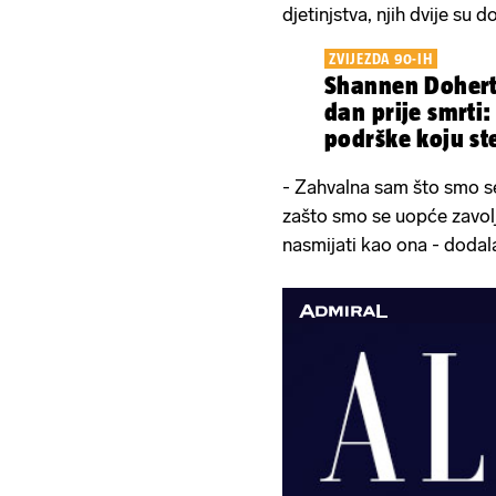
djetinjstva, njih dvije su d
ZVIJEZDA 90-IH
Shannen Dohert
dan prije smrti:
podrške koju ste
imati...
- Zahvalna sam što smo se 
zašto smo se uopće zavolj
nasmijati kao ona - dodal