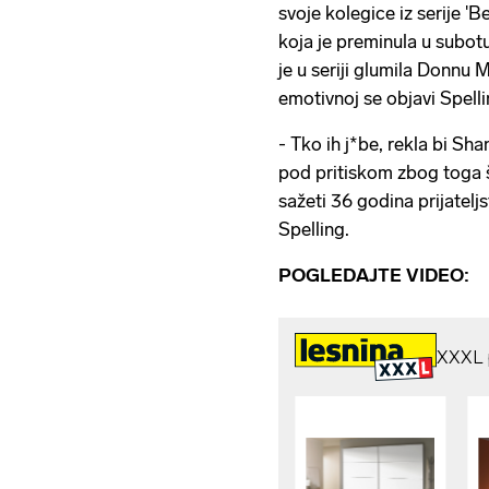
svoje kolegice iz serije 'B
koja je preminula u subot
je u seriji glumila Donnu M
emotivnoj se objavi Spelli
- Tko ih j*be, rekla bi S
pod pritiskom zbog toga
sažeti 36 godina prijatelj
Spelling.
POGLEDAJTE VIDEO: