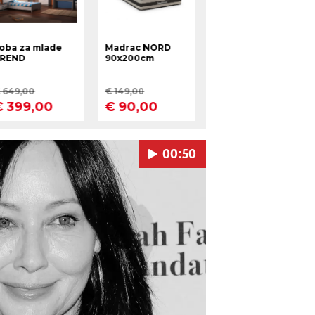
00:50
Pokretanje videa...