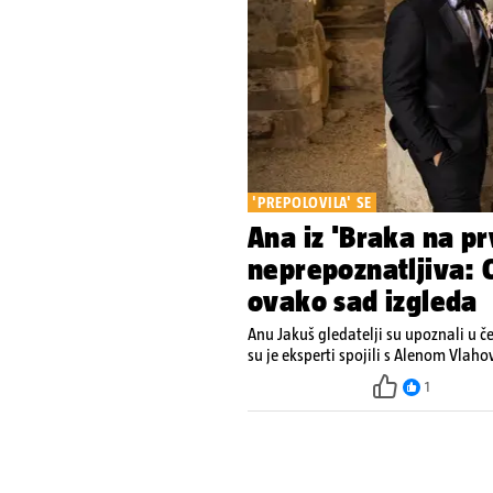
'PREPOLOVILA' SE
Ana iz 'Braka na pr
neprepoznatljiva: O
ovako sad izgleda
Anu Jakuš gledatelji su upoznali u č
su je eksperti spojili s Alenom Vlah
1