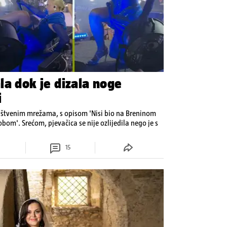
la dok je dizala noge
i
uštvenim mrežama, s opisom 'Nisi bio na Breninom
bom'. Srećom, pjevačica se nije ozlijedila nego je s
15