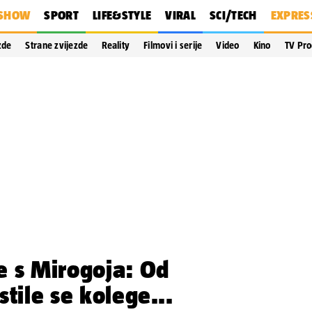
SHOW
SPORT
LIFE&STYLE
VIRAL
SCI/TECH
EXPRES
zde
Strane zvijezde
Reality
Filmovi i serije
Video
Kino
TV Pr
e s Mirogoja: Od
tile se kolege...