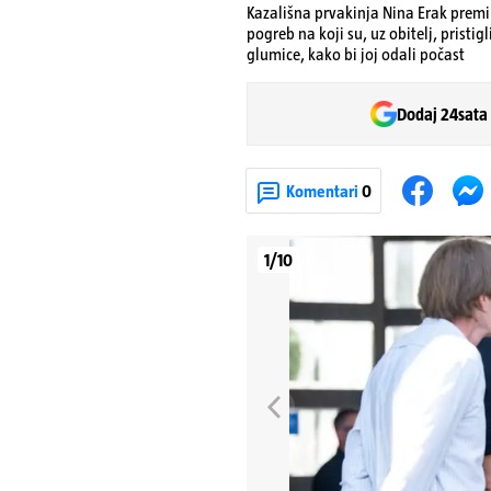
Kazališna prvakinja Nina Erak premin
pogreb na koji su, uz obitelj, pristig
glumice, kako bi joj odali počast
Dodaj 24sata
Komentari
0
1/10