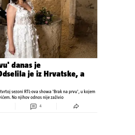
vu' danas je
dselila je iz Hrvatske, a
etvrtoj sezoni RTL-ova showa 'Brak na prvu', u kojem
ovićem. No njihov odnos nije zaživio
4