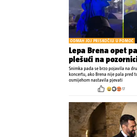
ODMAH JOJ PRISKOČILI U POMOĆ
Lepa Brena opet pa
plešući na pozornic
Snimka pada se brzo pojavila na dr
koncertu, ako Brena nije pala pred to
osmijehom nastavila pjevati
17