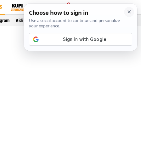
S
PRIJAVA
ogram
Vidi još…