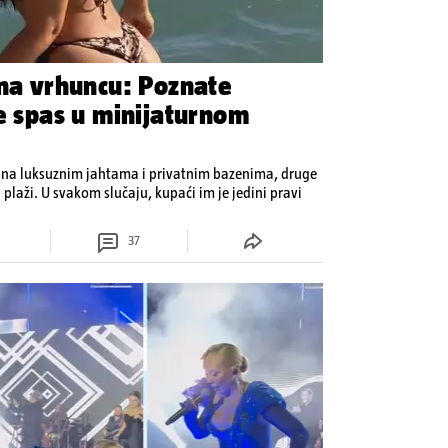
 na vrhuncu: Poznate
je spas u minijaturnom
 na luksuznim jahtama i privatnim bazenima, druge
 plaži. U svakom slučaju, kupaći im je jedini pravi
37