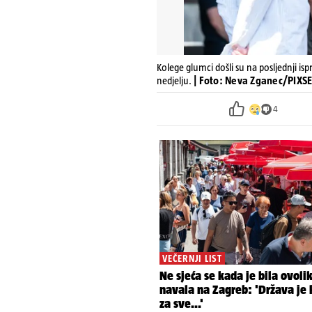
Kolege glumci došli su na posljednji isp
nedjelju.
| Foto: Neva Zganec/PIXSEL
4