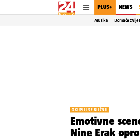
PLUS+
NEWS
Muzika
Domaće zvije
OKUPILI SE BLIŽNJI
Emotivne scen
Nine Erak opros