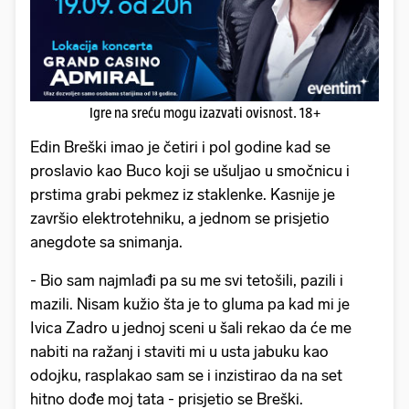
Igre na sreću mogu izazvati ovisnost. 18+
Edin Breški imao je četiri i pol godine kad se
proslavio kao Buco koji se ušuljao u smočnicu i
prstima grabi pekmez iz staklenke. Kasnije je
završio elektrotehniku, a jednom se prisjetio
anegdote sa snimanja.
- Bio sam najmlađi pa su me svi tetošili, pazili i
mazili. Nisam kužio šta je to gluma pa kad mi je
Ivica Zadro u jednoj sceni u šali rekao da će me
nabiti na ražanj i staviti mi u usta jabuku kao
odojku, rasplakao sam se i inzistirao da na set
hitno dođe moj tata - prisjetio se Breški.