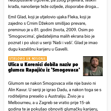
nedopuštene trgovine, pa zbog prijevara, teških
krađa, nanošenje teže ozljede, zloporabe droga...
Emil Glad, koji je utjelovio ujaka Fleka, koji je
zajedno s Crnim Džekom smišljao prevare,
preminuo je u 81. godini života, 2009. Osim po
'Smogovcima', gledateljima malih ekrana bio je
poznat i po ulozi u seriji 'Naši i vaši'. Glad je imao
dugu kazališnu karijeru u Gavelli.
UTJELOVIO LIK NOSONJE
Ulica u Korenici dobila naziv po
glumcu Rapajiću iz 'Smogovaca'
Glumom se nakon Smogovaca više nije bavio ni
Alin Kavur. U seriji je igrao Dadu, a nakon toga se s
roditeljima preselio u Australiju. Živio je u
Melbourneu, a u Zagreb se vratio prije 15-ak
godina te je pokušao obnoviti glumačku karijeru,