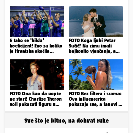
E tako se 'bilda'
FOTO Koga ljubi Petar
koeficijent! Evo za koliko
Sučić? Na zimu imali
je Hrvatska skočila
bajkovito vjenčanje, a
nakon pobjeda naših
sada je na svijet stigao -
klubova
sin!
FOTO Ona kao da uopće
FOTO Bez filtera i srama:
ne stari! Charlize Theron
Ova influencerica
voli pokazati figuru u
pokazuje sve, a fanovi je
golišavim izdanjima...
naprosto obožavaju!
Sve što je bitno, na dohvat ruke