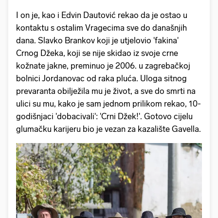
I on je, kao i Edvin Dautović rekao da je ostao u
kontaktu s ostalim Vragecima sve do današnjih
dana. Slavko Brankov koji je utjelovio 'fakina'
Crnog Džeka, koji se nije skidao iz svoje crne
kožnate jakne, preminuo je 2006. u zagrebačkoj
bolnici Jordanovac od raka pluća. Uloga sitnog
prevaranta obilježila mu je život, a sve do smrti na
ulici su mu, kako je sam jednom prilikom rekao, 10-
godišnjaci 'dobacivali': 'Crni Džek!'. Gotovo cijelu
glumačku karijeru bio je vezan za kazalište Gavella.