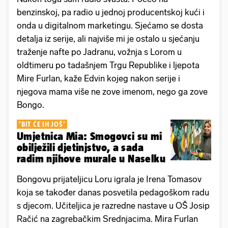
benzinskoj, pa radio u jednoj producentskoj kući i
onda u digitalnom marketingu. Sjećamo se dosta
detalja iz serije, ali najviše mi je ostalo u sjećanju
traženje nafte po Jadranu, vožnja s Lorom u
oldtimeru po tadašnjem Trgu Republike i ljepota
Mire Furlan, kaže Edvin kojeg nakon serije i
njegova mama više ne zove imenom, nego ga zove
Bongo.
'BIT ĆE IH JOŠ'
Umjetnica Mia: Smogovci su mi
obilježili djetinjstvo, a sada
radim njihove murale u Naselku
Bongovu prijateljicu Loru igrala je Irena Tomasov
koja se također danas posvetila pedagoškom radu
s djecom. Učiteljica je razredne nastave u OŠ Josip
Račić na zagrebačkim Srednjacima. Mira Furlan