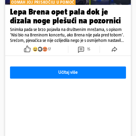
ODMAH JOJ PRISKOČILI U POMOĆ
Lepa Brena opet pala dok je
dizala noge plešući na pozornici
Snimka pada se brzo pojavila na društvenim mrežama, s opisom
'Nisi bio na Breninom koncertu, ako Brena nije pala pred tobom'.
Srećom, pjevačica se nije ozlijedila nego je s osmijehom nastavila
pjevati
17
15
Učitaj više