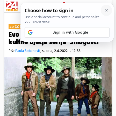
PRIJAVA
Show
Komentari
20
40 GODINA SMOGOVACA
Evo gdje je danas ekipa iz
kultne dječje serije 'Smogovci'
Piše
Paula Bobanović
,
subota, 2.4.2022. u 12:58