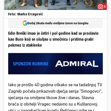
5
Foto: Marko Ercegović
Dodaj 24sata među omiljene izvore na Googleu
Edin Breški imao je četiri i pol godine kad se proslavio
kao Buco koji se ušuljao u smočnicu i prstima grabi
pekmez iz staklenke
Iako je prošlo 40 godina otkako se na tadašnjoj TV
Zagreb počela prikazivati dječja serija "Smogovci",
sjećanja na omiljene likove žive i danas. Slavna
braća iz obitelji Vragec nedavno su u Kušlanovoj
ulici, u zagrebačkom kvartu Peščenici gdje se i