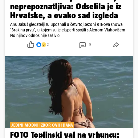
neprepoznatljiva: Odselila je iz
Hrvatske, a ovako sad izgleda
Anu Jakuš gledatelji su upoznali u četvrtoj sezoni RTL-ova showa
'Brak na prvu', u kojem su je eksperti spojili s Alenom Vlahovićem.
No njihov odnos nije zaživio
2
9
JEDINI MODNI IZBOR OVIH DANA
FOTO Toplinski val na vrhuncu: