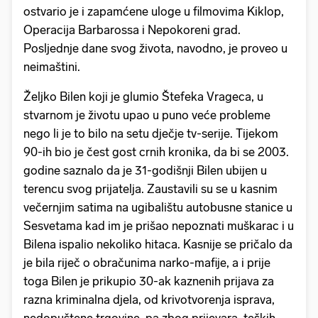
ostvario je i zapamćene uloge u filmovima Kiklop,
Operacija Barbarossa i Nepokoreni grad.
Posljednje dane svog života, navodno, je proveo u
neimaštini.
Željko Bilen koji je glumio Štefeka Vrageca, u
stvarnom je životu upao u puno veće probleme
nego li je to bilo na setu dječje tv-serije. Tijekom
90-ih bio je čest gost crnih kronika, da bi se 2003.
godine saznalo da je 31-godišnji Bilen ubijen u
terencu svog prijatelja. Zaustavili su se u kasnim
večernjim satima na ugibalištu autobusne stanice u
Sesvetama kad im je prišao nepoznati muškarac i u
Bilena ispalio nekoliko hitaca. Kasnije se pričalo da
je bila riječ o obračunima narko-mafije, a i prije
toga Bilen je prikupio 30-ak kaznenih prijava za
razna kriminalna djela, od krivotvorenja isprava,