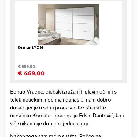
Bongo Vragec, dječak izražajnih plavih očiju i s
telekinetičkim moćima i danas bi nam dobro
došao, jer je u seriji pronašao ležište nafte
nedaleko Kornata. Igrao ga je Edvin Dautović, koji
više nikad nije dobio ni jednu ulogu.
Nakon toga sam radio svašta. Počeo na