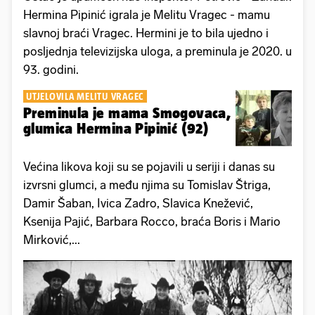
Hermina Pipinić igrala je Melitu Vragec - mamu
slavnoj braći Vragec. Hermini je to bila ujedno i
posljednja televizijska uloga, a preminula je 2020. u
93. godini.
UTJELOVILA MELITU VRAGEC
Preminula je mama Smogovaca,
glumica Hermina Pipinić (92)
Većina likova koji su se pojavili u seriji i danas su
izvrsni glumci, a među njima su Tomislav Štriga,
Damir Šaban, Ivica Zadro, Slavica Knežević,
Ksenija Pajić, Barbara Rocco, braća Boris i Mario
Mirković,...