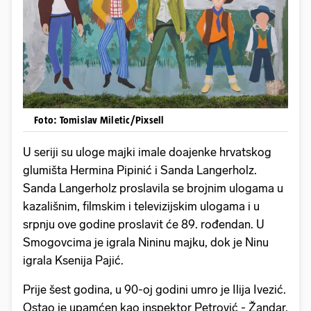
Foto: Tomislav Miletic/Pixsell
U seriji su uloge majki imale doajenke hrvatskog
glumišta Hermina Pipinić i Sanda Langerholz.
Sanda Langerholz proslavila se brojnim ulogama u
kazališnim, filmskim i televizijskim ulogama i u
srpnju ove godine proslavit će 89. rođendan. U
Smogovcima je igrala Nininu majku, dok je Ninu
igrala Ksenija Pajić.
Prije šest godina, u 90-oj godini umro je Ilija Ivezić.
Ostao je upamćen kao inspektor Petrović - Žandar.