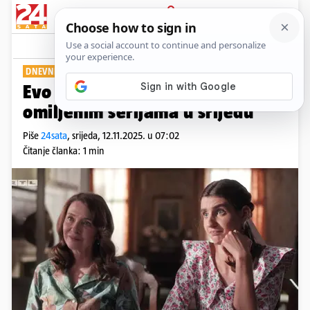
PRIJAVA
Show
Komentari
0
DNEVNI PREGLED
Evo što će se događati u vašim
omiljenim serijama u srijedu
Piše
24sata
,
srijeda, 12.11.2025. u 07:02
Čitanje članka: 1 min