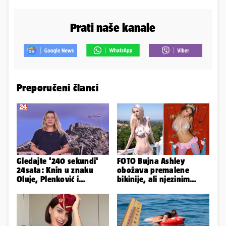
Prati naše kanale
Preporučeni članci
Gledajte '240 sekundi'
FOTO Bujna Ashley
24sata: Knin u znaku
obožava premalene
Oluje, Plenković i
bikinije, ali njezinim
Milanović se ignorirali...
fanovima to uopće ne
smeta