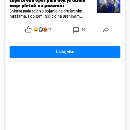
Lepa Brena opet pala dok je dizala
noge plešući na pozornici
Snimka pada se brzo pojavila na društvenim
mrežama, s opisom 'Nisi bio na Breninom
koncertu, ako Brena nije pala pred tobom'.
Srećom, pjevačica se nije ozlijedila nego je s
17
14
osmijehom nastavila pjevati
Učitaj više