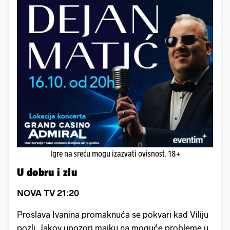
Igre na sreću mogu izazvati ovisnost. 18+
U dobru i zlu
NOVA TV 21:20
Proslava Ivanina promaknuća se pokvari kad Viliju
pozli. Jakov upozori majku na moguće probleme u