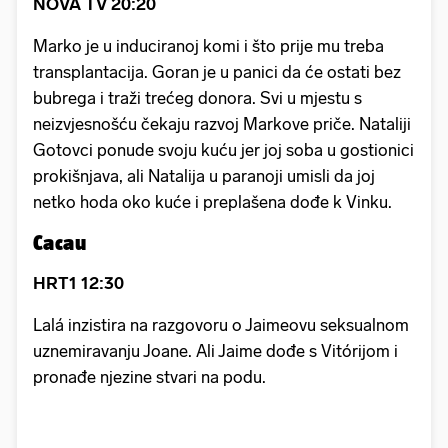
NOVA TV 20:20
Marko je u induciranoj komi i što prije mu treba
transplantacija. Goran je u panici da će ostati bez
bubrega i traži trećeg donora. Svi u mjestu s
neizvjesnošću čekaju razvoj Markove priče. Nataliji
Gotovci ponude svoju kuću jer joj soba u gostionici
prokišnjava, ali Natalija u paranoji umisli da joj
netko hoda oko kuće i preplašena dođe k Vinku.
Cacau
HRT1 12:30
Lalá inzistira na razgovoru o Jaimeovu seksualnom
uznemiravanju Joane. Ali Jaime dođe s Vitórijom i
pronađe njezine stvari na podu.