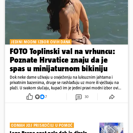
JEDINI MODNI IZBOR OVIH DANA
FOTO Toplinski val na vrhuncu:
Poznate Hrvatice znaju da je
spas u minijaturnom bikiniju
Dok neke dame uživaju u osvježenju na luksuznim jahtama i
privatnim bazenima, druge se rashlađuju uz more ili vježbaju na
plaži. U svakom slučaju, kupaći im je jedini pravi modni izbor ovih
dana
7
30
ODMAH JOJ PRISKOČILI U POMOĆ