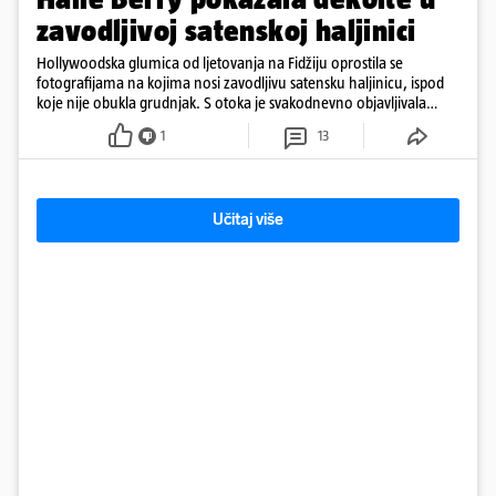
zavodljivoj satenskoj haljinici
Hollywoodska glumica od ljetovanja na Fidžiju oprostila se
fotografijama na kojima nosi zavodljivu satensku haljinicu, ispod
koje nije obukla grudnjak. S otoka je svakodnevno objavljivala
fotografije u kupaćem
1
13
Učitaj više