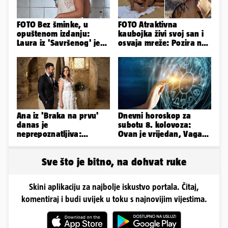
FOTO Bez šminke, u
FOTO Atraktivna
opuštenom izdanju:
kaubojka živi svoj san i
Laura iz 'Savršenog' je
osvaja mreže: Pozira na
objavila fotke sa svog
konjima, nastupa na
odmora
rodeu...
Ana iz 'Braka na prvu'
Dnevni horoskop za
danas je
subotu 8. kolovoza:
neprepoznatljiva:
Ovan je vrijedan, Vaga
Odselila je iz Hrvatske, a
uživa u izlascima...
ovako sad izgleda
Sve što je bitno, na dohvat ruke
Skini aplikaciju za najbolje iskustvo portala. Čitaj,
komentiraj i budi uvijek u toku s najnovijim vijestima.