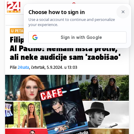
PRIJAVA
Show
Komentari
0
U PETAK NA SVIM KIOSCIMA
Filip Juričić pozirao nam je kao
Al Pacino: Nemam ništa protiv,
ali neke audicije sam 'zaobišao'
Piše
24sata
,
četvrtak, 5.9.2024. u 13:03