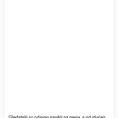
Gledatelji su odavno navikli na njega, a od idućeg