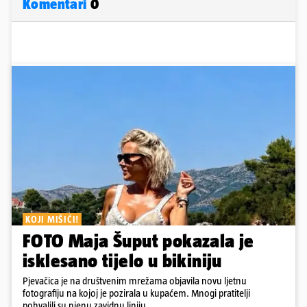
Komentari
0
KOJI MIŠIĆI!
FOTO Maja Šuput pokazala je
isklesano tijelo u bikiniju
Pjevačica je na društvenim mrežama objavila novu ljetnu
fotografiju na kojoj je pozirala u kupaćem. Mnogi pratitelji
pohvalili su njenu zavidnu liniju