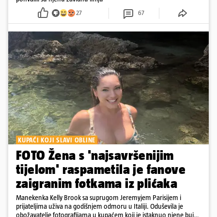
27
67
KUPAĆI KOJI SLAVI OBLINE
FOTO Žena s 'najsavršenijim
tijelom' raspametila je fanove
zaigranim fotkama iz plićaka
Manekenka Kelly Brook sa suprugom Jeremyjem Parisijem i
prijateljima uživa na godišnjem odmoru u Italiji. Oduševila je
obožavatelje fotografijama u kupaćem koji je istaknuo njene bujne