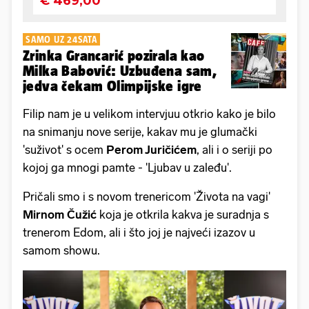
SAMO UZ 24SATA
Zrinka Grancarić pozirala kao
Milka Babović: Uzbuđena sam,
jedva čekam Olimpijske igre
Filip nam je u velikom intervjuu otkrio kako je bilo
na snimanju nove serije, kakav mu je glumački
'suživot' s ocem
Perom Juričićem
, ali i o seriji po
kojoj ga mnogi pamte - 'Ljubav u zaleđu'.
Pričali smo i s novom trenericom 'Života na vagi'
Mirnom Čužić
koja je otkrila kakva je suradnja s
trenerom Edom, ali i što joj je najveći izazov u
samom showu.