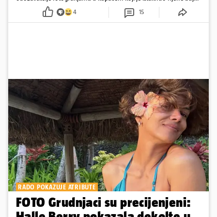
obline
4
15
RADO POKAZUJE ATRIBUTE
FOTO Grudnjaci su precijenjeni:
Halle Berry pokazala dekolte u